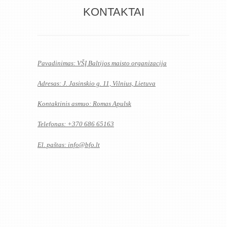
KONTAKTAI
Pavadinimas: VŠĮ Baltijos maisto organizacija
Adresas: J. Jasinskio g. 11, Vilnius, Lietuva
Kontaktinis asmuo: Romas Apulsk
Telefonas: +370 686 65163
El. paštas:
info@bfo.lt