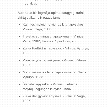
nuotykiai.
Autoriaus bibliografija apima daugybę kūrinių,
skirtų vaikams ir paaugliams:
Kai mes mylėjome vienas kitą: apysakos. -
Vilnius: Vaga, 1980.
Trejetas su minusu: apsakymai. - Vilnius:
Vaga, 1982; Kaunas: Spindulys, 2005.
Zuika Padūkėlis: apysaka. - Vilnius: Vyturys,
1985.
Visai netyčia: apsakymai. - Vilnius: Vyturys,
1987.
Mano vaikystės ledai: apsakymai. - Vilnius:
Vyturys, 1988.
Šlepetė: apysaka. - Vilnius: Lietuvos
rašytojų sąjungos leidykla, 1996.
Zuika dar gyvas: apysaka. - Vilnius: Vaga,
1997.