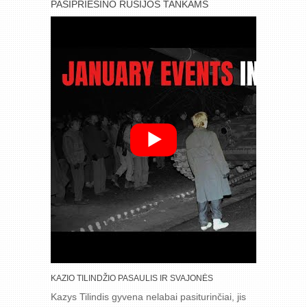
PASIPRIEŠINO RUSIJOS TANKAMS
KAZIO TILINDŽIO PASAULIS IR SVAJONĖS
Kazys Tilindis gyvena nelabai pasiturinčiai, jis