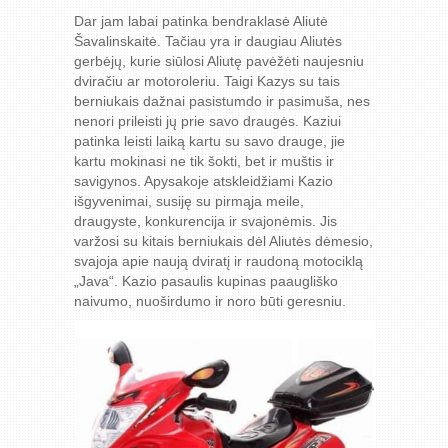
Dar jam labai patinka bendraklasė Aliutė
Šavalinskaitė. Tačiau yra ir daugiau Aliutės
gerbėjų, kurie siūlosi Aliutę pavėžėti naujesniu
dviračiu ar motoroleriu. Taigi Kazys su tais
berniukais dažnai pasistumdo ir pasimuša, nes
nenori prileisti jų prie savo draugės. Kaziui
patinka leisti laiką kartu su savo drauge, jie
kartu mokinasi ne tik šokti, bet ir muštis ir
savigynos. Apysakoje atskleidžiami Kazio
išgyvenimai, susiję su pirmąja meile,
draugyste, konkurencija ir svajonėmis. Jis
varžosi su kitais berniukais dėl Aliutės dėmesio,
svajoja apie naują dviratį ir raudoną motociklą
„Java“. Kazio pasaulis kupinas paaugliško
naivumo, nuoširdumo ir noro būti geresniu.