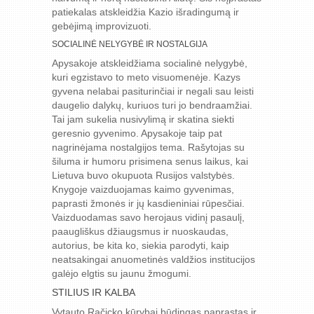
patiekalas atskleidžia Kazio išradingumą ir
gebėjimą improvizuoti.
SOCIALINĖ NELYGYBĖ IR NOSTALGIJA
Apysakoje atskleidžiama socialinė nelygybė,
kuri egzistavo to meto visuomenėje. Kazys
gyvena nelabai pasiturinčiai ir negali sau leisti
daugelio dalykų, kuriuos turi jo bendraamžiai.
Tai jam sukelia nusivylimą ir skatina siekti
geresnio gyvenimo. Apysakoje taip pat
nagrinėjama nostalgijos tema. Rašytojas su
šiluma ir humoru prisimena senus laikus, kai
Lietuva buvo okupuota Rusijos valstybės.
Knygoje vaizduojamas kaimo gyvenimas,
paprasti žmonės ir jų kasdieniniai rūpesčiai.
Vaizduodamas savo herojaus vidinį pasaulį,
paaugliškus džiaugsmus ir nuoskaudas,
autorius, be kita ko, siekia parodyti, kaip
neatsakingai anuometinės valdžios institucijos
galėjo elgtis su jaunu žmogumi.
STILIUS IR KALBA
Vytauto Račicko kūrybai būdingas paprastas ir