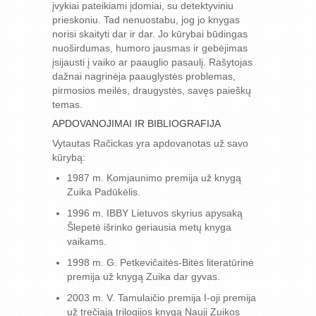
įvykiai pateikiami įdomiai, su detektyviniu
prieskoniu. Tad nenuostabu, jog jo knygas
norisi skaityti dar ir dar. Jo kūrybai būdingas
nuoširdumas, humoro jausmas ir gebėjimas
įsijausti į vaiko ar paauglio pasaulį. Rašytojas
dažnai nagrinėja paauglystės problemas,
pirmosios meilės, draugystės, savęs paieškų
temas.
APDOVANOJIMAI IR BIBLIOGRAFIJA
Vytautas Račickas yra apdovanotas už savo
kūrybą:
1987 m. Komjaunimo premija už knygą
Zuika Padūkėlis.
1996 m. IBBY Lietuvos skyrius apysaką
Šlepetė išrinko geriausia metų knyga
vaikams.
1998 m. G. Petkevičaitės-Bitės literatūrinė
premija už knygą Zuika dar gyvas.
2003 m. V. Tamulaičio premija I-oji premija
už trečiąją trilogijos knygą Nauji Zuikos