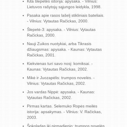
Kita šlepetės istorija: apysaka. - Vilnius:
Lietuvos rašytojų sąjungos leidykla, 1998.
Pasaka apie rasos lašelį stikliniais bateliais.
- Vilnius: Vytautas Račickas, 2000.
Šlepetė-3: apysaka. - Vilnius: Vytautas
Račickas, 2000.
Nauji Zuikos nuotykiai, arba Tikrasis
džiaugsmas: apysaka. - Kaunas: Vytautas
Račickas, 2001.
Kiekvienas turi savo nosį: komiksai. -
Kaunas: Vytautas Račickas, 2002.
Mikė ir Juozapėlis: trumpos novelės. -
Vilnius: Vytautas Račickas, 2002.
Jos vardas Nippė: apysaka. - Kaunas:
Vytautas Račickas, 2002.
Pirmas kartas. Selemuko Ropės meilės
istorija: apsakymas. - Vilnius: V. Račickas,
2003.
Šokoladas iki pirmadienio: trumpos novelės.