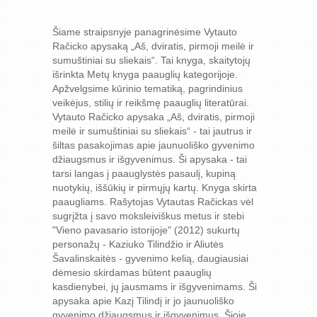
Šiame straipsnyje panagrinėsime Vytauto
Račicko apysaką „Aš, dviratis, pirmoji meilė ir
sumuštiniai su sliekais“. Tai knyga, skaitytojų
išrinkta Metų knyga paauglių kategorijoje.
Apžvelgsime kūrinio tematiką, pagrindinius
veikėjus, stilių ir reikšmę paauglių literatūrai.
Vytauto Račicko apysaka „Aš, dviratis, pirmoji
meilė ir sumuštiniai su sliekais“ - tai jautrus ir
šiltas pasakojimas apie jaunuoliško gyvenimo
džiaugsmus ir išgyvenimus. Ši apysaka - tai
tarsi langas į paauglystės pasaulį, kupiną
nuotykių, iššūkių ir pirmųjų kartų. Knyga skirta
paaugliams. Rašytojas Vytautas Račickas vėl
sugrįžta į savo moksleiviškus metus ir stebi
"Vieno pavasario istorijoje" (2012) sukurtų
personažų - Kaziuko Tilindžio ir Aliutės
Šavalinskaitės - gyvenimo kelią, daugiausiai
dėmesio skirdamas būtent paauglių
kasdienybei, jų jausmams ir išgyvenimams. Ši
apysaka apie Kazį Tilindį ir jo jaunuoliško
gyvenimo džiaugsmus ir išgyvenimus. Šioje