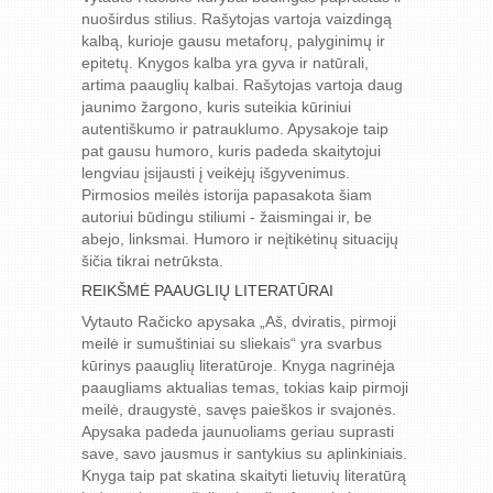
nuoširdus stilius. Rašytojas vartoja vaizdingą
kalbą, kurioje gausu metaforų, palyginimų ir
epitetų. Knygos kalba yra gyva ir natūrali,
artima paauglių kalbai. Rašytojas vartoja daug
jaunimo žargono, kuris suteikia kūriniui
autentiškumo ir patrauklumo. Apysakoje taip
pat gausu humoro, kuris padeda skaitytojui
lengviau įsijausti į veikėjų išgyvenimus.
Pirmosios meilės istorija papasakota šiam
autoriui būdingu stiliumi - žaismingai ir, be
abejo, linksmai. Humoro ir neįtikėtinų situacijų
šičia tikrai netrūksta.
REIKŠMĖ PAAUGLIŲ LITERATŪRAI
Vytauto Račicko apysaka „Aš, dviratis, pirmoji
meilė ir sumuštiniai su sliekais“ yra svarbus
kūrinys paauglių literatūroje. Knyga nagrinėja
paaugliams aktualias temas, tokias kaip pirmoji
meilė, draugystė, savęs paieškos ir svajonės.
Apysaka padeda jaunuoliams geriau suprasti
save, savo jausmus ir santykius su aplinkiniais.
Knyga taip pat skatina skaityti lietuvių literatūrą