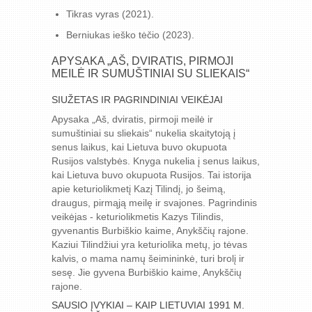
Tikras vyras (2021).
Berniukas ieško tėčio (2023).
APYSAKA „AŠ, DVIRATIS, PIRMOJI
MEILĖ IR SUMUŠTINIAI SU SLIEKAIS“
SIUŽETAS IR PAGRINDINIAI VEIKĖJAI
Apysaka „Aš, dviratis, pirmoji meilė ir
sumuštiniai su sliekais“ nukelia skaitytoją į
senus laikus, kai Lietuva buvo okupuota
Rusijos valstybės. Knyga nukelia į senus laikus,
kai Lietuva buvo okupuota Rusijos. Tai istorija
apie keturiolikmetį Kazį Tilindį, jo šeimą,
draugus, pirmąją meilę ir svajones. Pagrindinis
veikėjas - keturiolikmetis Kazys Tilindis,
gyvenantis Burbiškio kaime, Anykščių rajone.
Kaziui Tilindžiui yra keturiolika metų, jo tėvas
kalvis, o mama namų šeimininkė, turi brolį ir
sesę. Jie gyvena Burbiškio kaime, Anykščių
rajone.
SAUSIO ĮVYKIAI – KAIP LIETUVIAI 1991 M.