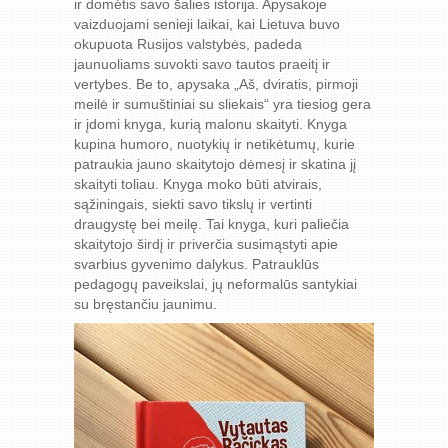
ir domėtis savo šalies istorija. Apysakoje
vaizduojami senieji laikai, kai Lietuva buvo
okupuota Rusijos valstybės, padeda
jaunuoliams suvokti savo tautos praeitį ir
vertybes. Be to, apysaka „Aš, dviratis, pirmoji
meilė ir sumuštiniai su sliekais“ yra tiesiog gera
ir įdomi knyga, kurią malonu skaityti. Knyga
kupina humoro, nuotykių ir netikėtumų, kurie
patraukia jauno skaitytojo dėmesį ir skatina jį
skaityti toliau. Knyga moko būti atvirais,
sąžiningais, siekti savo tikslų ir vertinti
draugystę bei meilę. Tai knyga, kuri paliečia
skaitytojo širdį ir priverčia susimąstyti apie
svarbius gyvenimo dalykus. Patrauklūs
pedagogų paveikslai, jų neformalūs santykiai
su bręstančiu jaunimu.