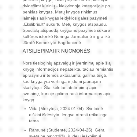
dvidešimt kūrinių - kiekvienoje kategorijoje po
penkias knygas. Metų knygos rinkimus
laimėjusias knygas leidyklos galės pažymėti
„Ekslibris.lt“ sukurtu Metų knygos atspaudu.
Specialų atspaudą knygoms pažymėti sukūrė
kultūros istorikė Neringa Jarmalienė ir grafikė
Jūratė Kemeklytė-Bagdonienė.
ATSILIEPIMAI IR NUOMONĖS
Nors tiesioginių apžvalgų ir įvertinimų apie šią
knygą informacijos nepateikta, tačiau remiantis
aprašymu ir temos aktualumu, galima teigti,
kad knyga yra vertinga ir įdomi jaunajam
skaitytojui. Štai keletas atsiliepimų apie
svetainę, kurioje galima rasti informacijos apie
knygą:
Vida (Mokytoja, 2024 01 04): Svetainė
aiškiai išdėstyta, lengva atrasti reikalinga
tema.
Ramunė (Studentė, 2024-04-25): Gera
svetainė pavyzdižių ir idėjų ieškojimui.