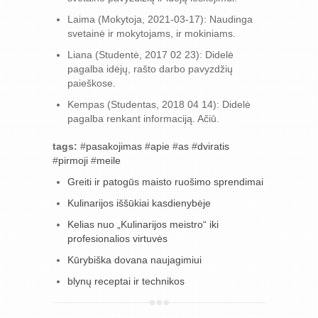
Laima (Mokytoja, 2021-03-17): Naudinga
svetainė ir mokytojams, ir mokiniams.
Liana (Studentė, 2017 02 23): Didelė
pagalba idėjų, rašto darbo pavyzdžių
paieškose.
Kempas (Studentas, 2018 04 14): Didelė
pagalba renkant informaciją. Ačiū.
tags:
#
pasakojimas
#
apie
#
as
#
dviratis
#
pirmoji
#
meile
Greiti ir patogūs maisto ruošimo sprendimai
Kulinarijos iššūkiai kasdienybėje
Kelias nuo „Kulinarijos meistro“ iki
profesionalios virtuvės
Kūrybiška dovana naujagimiui
blynų receptai ir technikos