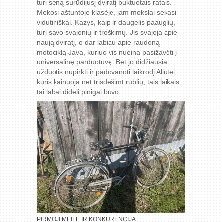
turi seną surūdijusį dviratį buktuotais ratais.
Mokosi aštuntoje klasėje, jam mokslai sekasi
vidutiniškai. Kazys, kaip ir daugelis paauglių,
turi savo svajonių ir troškimų. Jis svajoja apie
naują dviratį, o dar labiau apie raudoną
motociklą Java, kuriuo vis nueina pasižavėti į
universalinę parduotuvę. Bet jo didžiausia
užduotis nupirkti ir padovanoti laikrodį Aliutei,
kuris kainuoja net trisdešimt rublių, tais laikais
tai labai dideli pinigai buvo.
PIRMOJI MEILĖ IR KONKURENCIJA