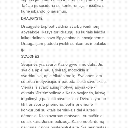
Tačiau jis susiduria su konkurencija ir iššūkiais,
kurie išbando jo jausmus.
DRAUGYSTĖ
Draugystė taip pat vaidina svarbų vaidmenį
apysakoje. Kazys turi draugų, su kuriais leidžia
laiką, dalinasi savo išgyvenimais ir svajonėmis.
Draugai jam padeda įveikti sunkumus ir palaiko
jį.
SVAJONĖS
Svajonės yra svarbi Kazio gyvenimo dalis. Jis
svajoja apie naują dviratį, motociklą ir,
svarbiausia, apie Aliutės meilę. Svajonės jam
suteikia motyvacijos ir padeda siekti savo tikslų.
Vienas iš svarbiausių motyvų apysakoje -
dviratis. Jis simbolizuoja Kazio svajones, laisvę
ir galimybę pasiekti savo tikslus. Dviratis yra ne
tik transporto priemonė, bet ir priemonė
konkuruoti su kitais berniukais dėl Aliutės
dėmesio. Kitas svarbus motyvas - sumuštiniai
su sliekais. Jie simbolizuoja Kazio nuoširdumą,
naivumą ir norą nustebinti Aliutę. Šis neįprastas