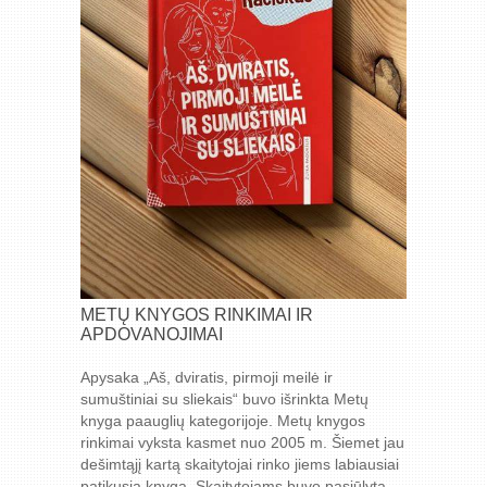
METŲ KNYGOS RINKIMAI IR
APDOVANOJIMAI
Apysaka „Aš, dviratis, pirmoji meilė ir
sumuštiniai su sliekais“ buvo išrinkta Metų
knyga paauglių kategorijoje. Metų knygos
rinkimai vyksta kasmet nuo 2005 m. Šiemet jau
dešimtąjį kartą skaitytojai rinko jiems labiausiai
patikusią knygą. Skaitytojams buvo pasiūlyta