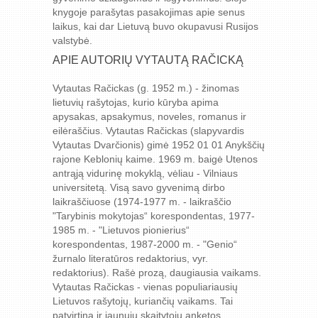
knygoje parašytas pasakojimas apie senus
laikus, kai dar Lietuvą buvo okupavusi Rusijos
valstybė.
APIE AUTORIŲ VYTAUTĄ RAČICKĄ
Vytautas Račickas (g. 1952 m.) - žinomas
lietuvių rašytojas, kurio kūryba apima
apysakas, apsakymus, noveles, romanus ir
eilėraščius. Vytautas Račickas (slapyvardis
Vytautas Dvarčionis) gimė 1952 01 01 Anykščių
rajone Keblonių kaime. 1969 m. baigė Utenos
antrąją vidurinę mokyklą, vėliau - Vilniaus
universitetą. Visą savo gyvenimą dirbo
laikraščiuose (1974-1977 m. - laikraščio
"Tarybinis mokytojas“ korespondentas, 1977-
1985 m. - "Lietuvos pionierius“
korespondentas, 1987-2000 m. - "Genio“
žurnalo literatūros redaktorius, vyr.
redaktorius). Rašė prozą, daugiausia vaikams.
Vytautas Račickas - vienas populiariausių
Lietuvos rašytojų, kuriančių vaikams. Tai
patvirtina ir jaunųjų skaitytojų anketos.