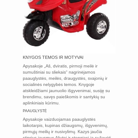
KNYGOS TEMOS IR MOTYVAI
Apysakoje „Aš, dviratis, pirmoji meilė ir
sumuštiniai su sliekais“ nagrinėjamos
paauglystės, meilės, draugystės, svajonių ir
socialinės nelygybės temos. Knygoje
atskleidžiami jaunuolio išgyvenimai, susiję su
brendimu, savęs paieškomis ir santykių su
aplinkiniais kūrimu.
PAAUGLYSTĖ
Apysakoje vaizduojamas paauglystės
laikotarpis, kupinas džiaugsmų, išgyvenimų,
pirmųjų meilių ir nusivylimų. Kazys jaučia
stiprius jausmus Aliutei ir stengiasi ją sužavėti.