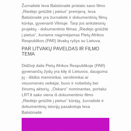
Žurnalistė Ieva Balsiūnaitė pristato savo filmo
„Riedėjo gniūžtė į pietus“ premjerą. Ieva
Balsiūnaitė yra žurnalistė ir dokumentinių filmų
kūrėja, gyvenanti Vilniuje. Tarp jos ankstesnių
projektų - dokumentinis filmas „Riedėjo gniūžtė
į pietus“, kuriame nagrinėjamas Pietų Afrikos
Respublikos (PAR) litvakų ryšys su Lietuva.
PAR LITVAKŲ PAVELDAS IR FILMO
TEMA
Didžioji dalis Pietų Afrikos Respublikoje (PAR)
gyvenančių žydų yra kilę iš Lietuvos, dauguma
jų - iškilūs menininkai, verslininkai ar
visuomenės veikėjai, buvo ir nobelistų bei
žinomų aktorių, „Oskaro“ nominantas, portalui
LRT.lt sako viena iš dokumentinio filmo
„Riedėjo gniūžtė į pietus“ kūrėjų, žurnalistė ir
dokumentinių istorijų pasakotoja Ieva
Balsiūnaitė.