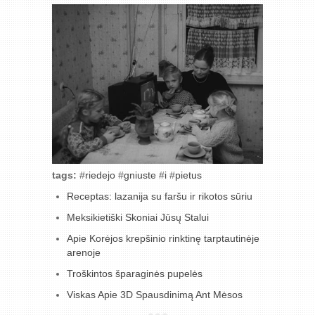
tags:
#
riedejo
#
gniuste
#
i
#
pietus
Receptas: lazanija su faršu ir rikotos sūriu
Meksikietiški Skoniai Jūsų Stalui
Apie Korėjos krepšinio rinktinę tarptautinėje
arenoje
Troškintos šparaginės pupelės
Viskas Apie 3D Spausdinimą Ant Mėsos