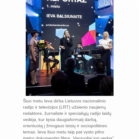
Šiuo metu Ieva dirba Lietuvos nacionalinio
radijo ir televizijos (LRT) užsienio naujienų
redaktore, žurnaliste ir specialiųjų radijo laidų
vedėja, kur tęsia daugiaformatį darbą,
orientuotą į žmogaus teisių ir sociopolitines
temas. Ieva šiuo metu taip pat vysto pilno
metro dokumentinį filmą „Varguoliai irgi verkia“