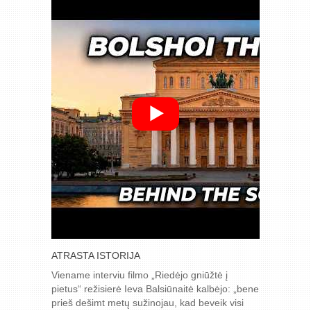
ATRASTA ISTORIJA
Viename interviu filmo „Riedėjo gniūžtė į
pietus“ režisierė Ieva Balsiūnaitė kalbėjo: „bene
prieš dešimt metų sužinojau, kad beveik visi