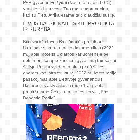
PAR gyvenantys žydai (šiuo metu apie 80 %)
yra kilę iš Lietuvos.“ Tuo metu nenumaniau,
kad su Pietų Afrika esame taip glaudžiai susiję.
IEVOS BALSIŪNAITĖS KITI PROJEKTAI
IR KŪRYBA
Kiti svarbūs Ievos Balsiūnaitės projektai -
Ukrainoje sukurtos radijo dokumentikos (2022
m.) apie moteris Ukrainos kariuomenėje bei
dokumentika apie kasdienį gyvenimą tamsoje ir
šaltyje Rusijai vykdant atakas prieš šalies
energetikos infrastruktūrą. 2022 m. Ievos radijo
pasakojimas apie Lietuvoje gyvenančius
Baltarusijos aktyvistus laimėjo 1-ąją vietą
prestižiniame Čekijos radijo festivalyje „Prix
Bohemia Radio“.