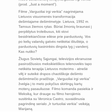
(prod. „Just a moment“).
Filme „Varguoliai irgi verkia“ nagrinėjama
Lietuvos visuomenės transformacija
dešimtajame dešimtmetyje. Lietuva, 1992 m.
Tamsus žiemos rytas. Būriai žmonių braunasi į
perpildytus troleibusus, kiti stovi
besidriekiančiose eilėse prie parduotuvių. Vos
po kelių valandų gatvės netikėtai ištuštėja, o
parduotuvių kasininkės dingsta lyg į vandenį.
Kas nutiko?
Žlugus Sovietų Sąjungai, televizijos ekranuose
pasirodžiusios meksikietiškos telenovelės tapo
netikėta terapija Lietuvos moterims - atnešė
viltį ir suteikė drąsos chaotiškoje dešimto
dešimtmečio pradžioje. „Varguoliai irgi verkia“
žvelgia į to meto pokyčius skirtingų kartų
moterų pasauliuose. Filmo komanda pasiekia ir
Meksiką, kur drauge su filmo herojėmis
susitinka su Veronica Castro, suvaidinusia
pagrindinę serialo „Ir turtuoliai verkia“ veikėją
Marijaną.