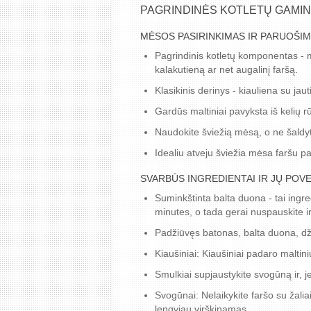
PAGRINDINĖS KOTLETŲ GAMI
MĖSOS PASIRINKIMAS IR PARUOŠI
Pagrindinis kotletų komponentas - m
kalakutieną ar net augalinį faršą.
Klasikinis derinys - kiauliena su jau
Gardūs maltiniai pavyksta iš kelių r
Naudokite šviežią mėsą, o ne šaldytą
Idealiu atveju šviežia mėsa faršu p
SVARBŪS INGREDIENTAI IR JŲ POVE
Suminkštinta balta duona - tai ingr
minutes, o tada gerai nuspauskite ir
Padžiūvęs batonas, balta duona, dži
Kiaušiniai: Kiaušiniai padaro maltini
Smulkiai supjaustykite svogūną ir, j
Svogūnai: Nelaikykite faršo su žalia
lengviau virškinamas.