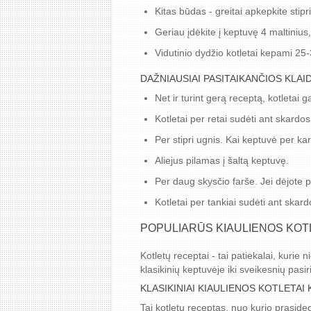
Kitas būdas - greitai apkepkite stipri
Geriau įdėkite į keptuvę 4 maltinius,
Vidutinio dydžio kotletai kepami 25
DAŽNIAUSIAI PASITAIKANČIOS KLAID
Net ir turint gerą receptą, kotletai 
Kotletai per retai sudėti ant skardos
Per stipri ugnis. Kai keptuvė per ka
Aliejus pilamas į šaltą keptuvę.
Per daug skysčio farše. Jei dėjote 
Kotletai per tankiai sudėti ant skard
POPULIARŪS KIAULIENOS KOT
Kotletų receptai - tai patiekalai, kuri
klasikinių keptuvėje iki sveikesnių pasir
KLASIKINIAI KIAULIENOS KOTLETAI
Tai kotletų receptas, nuo kurio praside