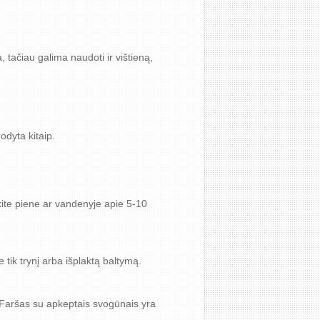
 tačiau galima naudoti ir vištieną,
odyta kitaip.
kite piene ar vandenyje apie 5-10
e tik trynį arba išplaktą baltymą.
i. Faršas su apkeptais svogūnais yra