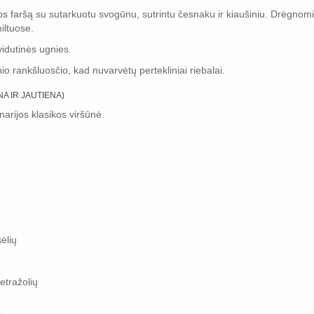
s faršą su sutarkuotu svogūnu, sutrintu česnaku ir kiaušiniu. Drėgnom
miltuose.
 vidutinės ugnies.
io rankšluosčio, kad nuvarvėtų pertekliniai riebalai.
NA IR JAUTIENA)
inarijos klasikos viršūnė.
ėlių
etražolių