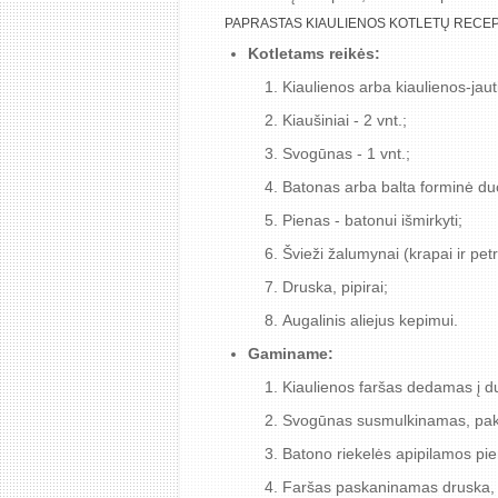
PAPRASTAS KIAULIENOS KOTLETŲ RECE
Kotletams reikės:
Kiaulienos arba kiaulienos-jaut
Kiaušiniai - 2 vnt.;
Svogūnas - 1 vnt.;
Batonas arba balta forminė duo
Pienas - batonui išmirkyti;
Švieži žalumynai (krapai ir petr
Druska, pipirai;
Augalinis aliejus kepimui.
Gaminame:
Kiaulienos faršas dedamas į du
Svogūnas susmulkinamas, pakep
Batono riekelės apipilamos pi
Faršas paskaninamas druska, p