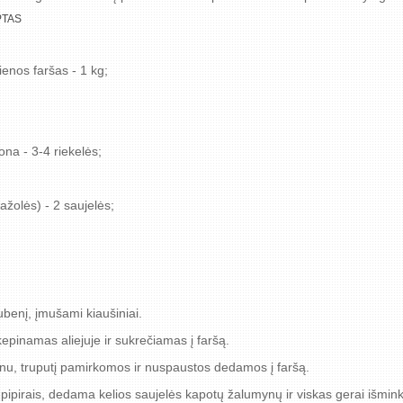
PTAS
ienos faršas - 1 kg;
na - 3-4 riekelės;
ažolės) - 2 saujelės;
benį, įmušami kiaušiniai.
inamas aliejuje ir sukrečiamas į faršą.
enu, truputį pamirkomos ir nuspaustos dedamos į faršą.
ipirais, dedama kelios saujelės kapotų žalumynų ir viskas gerai išmi