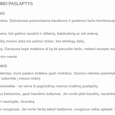
NIMO PASLAPTYS
MAS
ėsa. Dažniausiai pasirenkama kiaulienos ir jautienos faršo kombinacija,
tiena, bet galima naudoti ir vištieną, kalakutieną ar net avieną.
ūšių mėsos arba tos pačios rūšies, bet skirtingų dalių.
. Geriausia kepti maltinius iš ką tik paruošto faršo, nebent recepte nur
avirs namie.
IKIS
edientas, kuris padaro kotletus ypač minkštus. Duonos riekeles pamirky
 suberkite į mėsos mišinį.
ūvėsėliai - tai viena iš pagrindinių mamos maltinių paslapčių.
us kietesnius, ypač kiaušinio baltymas. Jei norite įdėti kiaušinį, naudokit
ei naudojate, česnaką.
is svogūnais. Jei norite faršą laikyti šaldytuve, svogūnus reikia apkept