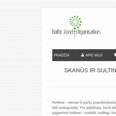
PRADŽIA
APIE MUS
SKANŪS IR SULTIN
Kotletai - vienas iš pačių populiariausių
tiek suaugusieji. Yra patiekalų, kurie ti
pagaminti kotletai - minkšti, sultingi, i