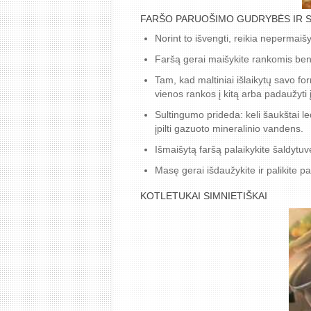
FARŠO PARUOŠIMO GUDRYBĖS IR 
Norint to išvengti, reikia nepermaišyti 
Faršą gerai maišykite rankomis bent 
Tam, kad maltiniai išlaikytų savo fo
vienos rankos į kitą arba padaužyti į 
Sultingumo prideda: keli šaukštai le
įpilti gazuoto mineralinio vandens.
Išmaišytą faršą palaikykite šaldytu
Masę gerai išdaužykite ir palikite p
KOTLETUKAI SIMNIETIŠKAI