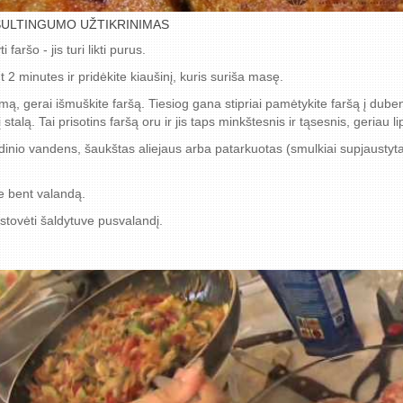
SULTINGUMO UŽTIKRINIMAS
faršo - jis turi likti purus.
2 minutes ir pridėkite kiaušinį, kuris suriša masę.
rmą, gerai išmuškite faršą. Tiesiog gana stipriai pamėtykite faršą į duben
stalą. Tai prisotins faršą oru ir jis taps minkštesnis ir tąsesnis, geriau li
dinio vandens, šaukštas aliejaus arba patarkuotas (smulkiai supjaustytas
ve bent valandą.
astovėti šaldytuve pusvalandį.