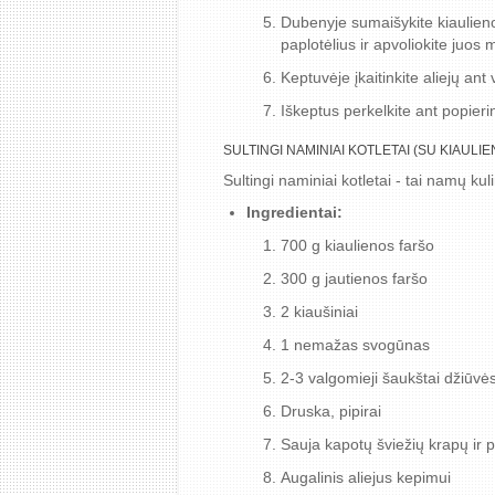
Dubenyje sumaišykite kiaulieno
paplotėlius ir apvoliokite juos 
Keptuvėje įkaitinkite aliejų ant
Iškeptus perkelkite ant popierin
SULTINGI NAMINIAI KOTLETAI (SU KIAULIE
Sultingi naminiai kotletai - tai namų kul
Ingredientai:
700 g kiaulienos faršo
300 g jautienos faršo
2 kiaušiniai
1 nemažas svogūnas
2-3 valgomieji šaukštai džiūvės
Druska, pipirai
Sauja kapotų šviežių krapų ir p
Augalinis aliejus kepimui