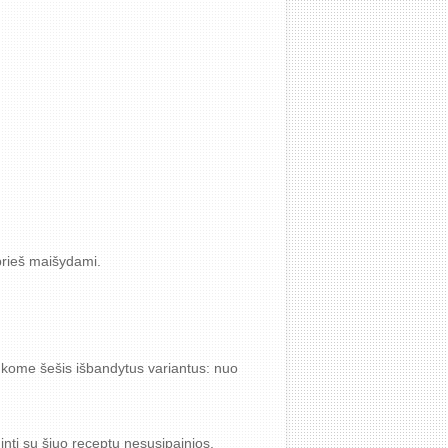
 prieš maišydami.
rinkome šešis išbandytus variantus: nuo
inti su šiuo receptu nesusipainios.