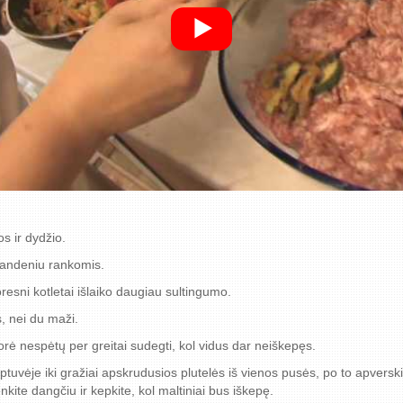
s ir dydžio.
vandeniu rankomis.
resni kotletai išlaiko daugiau sultingumo.
s, nei du maži.
orė nespėtų per greitai sudegti, kol vidus dar neiškepęs.
keptuvėje iki gražiai apskrudusios plutelės iš vienos pusės, po to apversk
kite dangčiu ir kepkite, kol maltiniai bus iškepę.