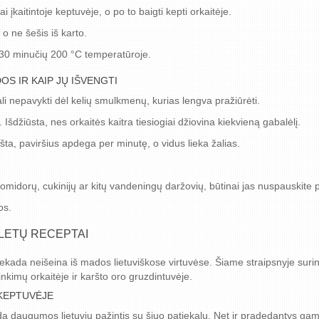
ai įkaitintoje keptuvėje, o po to baigti kepti orkaitėje.
 o ne šešis iš karto.
-30 minučių 200 °C temperatūroje.
OS IR KAIP JŲ IŠVENGTI
gali nepavykti dėl kelių smulkmenų, kurias lengva pražiūrėti.
. Išdžiūsta, nes orkaitės kaitra tiesiogiai džiovina kiekvieną gabalėlį.
ršta, paviršius apdega per minutę, o vidus lieka žalias.
pomidorų, cukinijų ar kitų vandeningų daržovių, būtinai jas nuspauskite
os.
LETŲ RECEPTAI
e niekada neišeina iš mados lietuviškose virtuvėse. Šiame straipsnyje su
inkimų orkaitėje ir karšto oro gruzdintuvėje.
 KEPTUVĖJE
da daugumos lietuvių pažintis su šiuo patiekalu. Net ir pradedantys gam