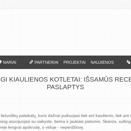
NARIAI
PARTNERIAI
PROJEKTAI
NAUJIENOS
GI KIAULIENOS KOTLETAI: IŠSAMŪS REC
PASLAPTYS
 lietuviškų patiekalų, kuris dažnai puikuojasi tiek ant kasdienio, tiek ant
esiog asocijuojasi su vaikyste, šeima ir jaukiais pietumis. Skanūs, sultingi
šorėje lengvai apskrudę, o viduje - neperdžiūvę.