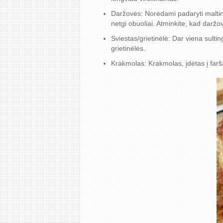
Daržovės: Norėdami padaryti maltini
netgi obuoliai. Atminkite, kad darž
Sviestas/grietinėlė: Dar viena sultin
grietinėlės.
Krakmolas: Krakmolas, įdėtas į faršą