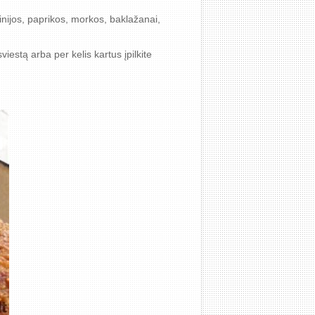
inijos, paprikos, morkos, baklažanai,
iestą arba per kelis kartus įpilkite