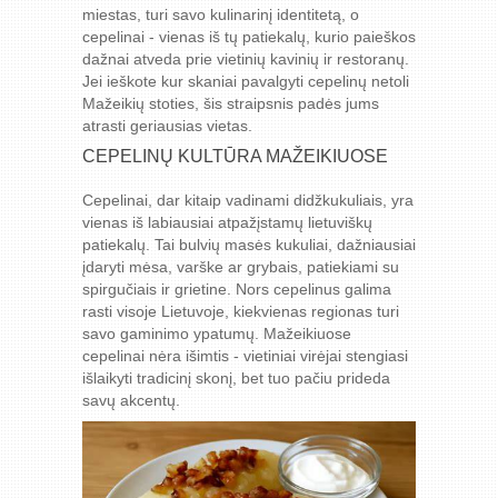
miestas, turi savo kulinarinį identitetą, o
cepelinai - vienas iš tų patiekalų, kurio paieškos
dažnai atveda prie vietinių kavinių ir restoranų.
Jei ieškote kur skaniai pavalgyti cepelinų netoli
Mažeikių stoties, šis straipsnis padės jums
atrasti geriausias vietas.
CEPELINŲ KULTŪRA MAŽEIKIUOSE
Cepelinai, dar kitaip vadinami didžkukuliais, yra
vienas iš labiausiai atpažįstamų lietuviškų
patiekalų. Tai bulvių masės kukuliai, dažniausiai
įdaryti mėsa, varške ar grybais, patiekiami su
spirgučiais ir grietine. Nors cepelinus galima
rasti visoje Lietuvoje, kiekvienas regionas turi
savo gaminimo ypatumų. Mažeikiuose
cepelinai nėra išimtis - vietiniai virėjai stengiasi
išlaikyti tradicinį skonį, bet tuo pačiu prideda
savų akcentų.