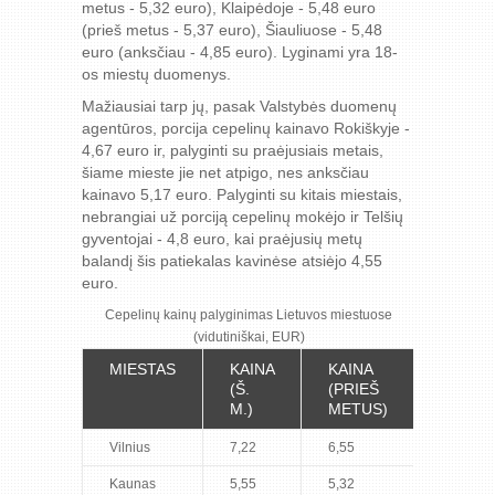
metus - 5,32 euro), Klaipėdoje - 5,48 euro
(prieš metus - 5,37 euro), Šiauliuose - 5,48
euro (anksčiau - 4,85 euro). Lyginami yra 18-
os miestų duomenys.
Mažiausiai tarp jų, pasak Valstybės duomenų
agentūros, porcija cepelinų kainavo Rokiškyje -
4,67 euro ir, palyginti su praėjusiais metais,
šiame mieste jie net atpigo, nes anksčiau
kainavo 5,17 euro. Palyginti su kitais miestais,
nebrangiai už porciją cepelinų mokėjo ir Telšių
gyventojai - 4,8 euro, kai praėjusių metų
balandį šis patiekalas kavinėse atsiėjo 4,55
euro.
Cepelinų kainų palyginimas Lietuvos miestuose
(vidutiniškai, EUR)
MIESTAS
KAINA
KAINA
(Š.
(PRIEŠ
M.)
METUS)
Vilnius
7,22
6,55
Kaunas
5,55
5,32