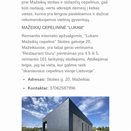
prie Mažeikių stoties ir siūlančių cepelinus, gali
būti nedaug, verta atkreipti dėmesį į kelias
vietas, kurios yra lengvai pasiekiamos ir dažnai
rekomenduojamos vietinių gyventojų.
MAŽEIKIŲ CEPELININĖ "LUKAM"
Remiantis interneto apžvalgomis, "Lukam
Mažeikių cepelinė" Stoties gatvėje 20,
Mažeikiuose, yra labai gerai vertinama.
"Restaurant Guru" įvertinimas yra 4.5 iš 5,
remiantis 101 lankytojų atsiliepimu. Atsiliepimai
teigia, jog tai vieta, kur galima rasti
"skaniausius cepelinus visoje Lietuvoje".
Adresas:
Stoties g. 20, Mažeikiai.
Kontaktai:
37062587996.