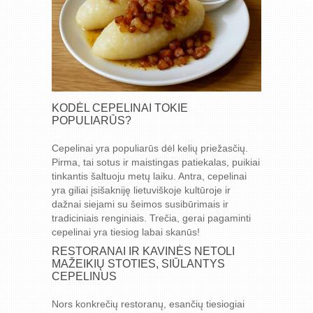
KODĖL CEPELINAI TOKIE
POPULIARŪS?
Cepelinai yra populiarūs dėl kelių priežasčių.
Pirma, tai sotus ir maistingas patiekalas, puikiai
tinkantis šaltuoju metų laiku. Antra, cepelinai
yra giliai įsišakniję lietuviškoje kultūroje ir
dažnai siejami su šeimos susibūrimais ir
tradiciniais renginiais. Trečia, gerai pagaminti
cepelinai yra tiesiog labai skanūs!
RESTORANAI IR KAVINĖS NETOLI
MAŽEIKIŲ STOTIES, SIŪLANTYS
CEPELINUS
Nors konkrečių restoranų, esančių tiesiogiai