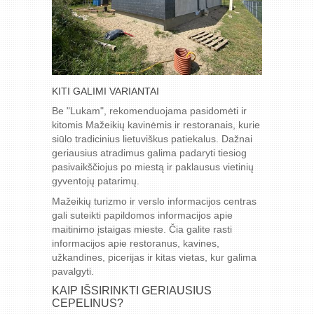
KITI GALIMI VARIANTAI
Be "Lukam", rekomenduojama pasidomėti ir
kitomis Mažeikių kavinėmis ir restoranais, kurie
siūlo tradicinius lietuviškus patiekalus. Dažnai
geriausius atradimus galima padaryti tiesiog
pasivaikščiojus po miestą ir paklausus vietinių
gyventojų patarimų.
Mažeikių turizmo ir verslo informacijos centras
gali suteikti papildomos informacijos apie
maitinimo įstaigas mieste. Čia galite rasti
informacijos apie restoranus, kavines,
užkandines, picerijas ir kitas vietas, kur galima
pavalgyti.
KAIP IŠSIRINKTI GERIAUSIUS
CEPELINUS?