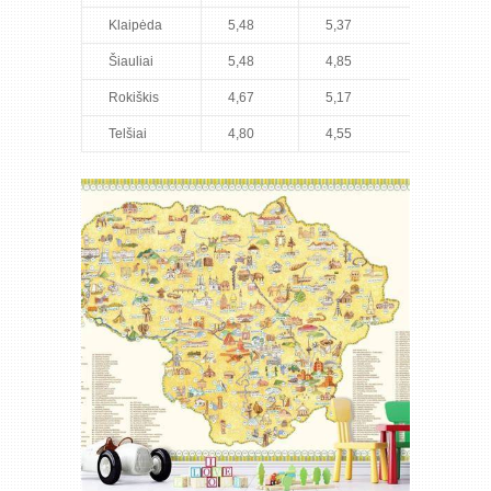
Klaipėda
5,48
5,37
Šiauliai
5,48
4,85
Rokiškis
4,67
5,17
Telšiai
4,80
4,55