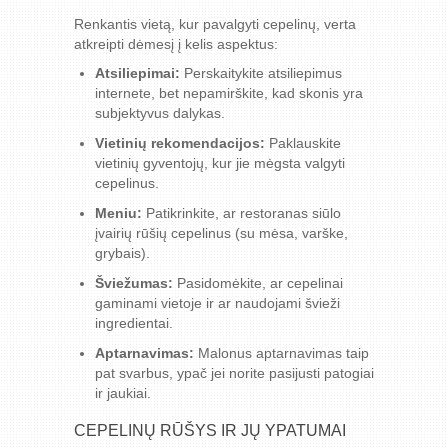
Renkantis vietą, kur pavalgyti cepelinų, verta
atkreipti dėmesį į kelis aspektus:
Atsiliepimai:
Perskaitykite atsiliepimus
internete, bet nepamirškite, kad skonis yra
subjektyvus dalykas.
Vietinių rekomendacijos:
Paklauskite
vietinių gyventojų, kur jie mėgsta valgyti
cepelinus.
Meniu:
Patikrinkite, ar restoranas siūlo
įvairių rūšių cepelinus (su mėsa, varške,
grybais).
Šviežumas:
Pasidomėkite, ar cepelinai
gaminami vietoje ir ar naudojami švieži
ingredientai.
Aptarnavimas:
Malonus aptarnavimas taip
pat svarbus, ypač jei norite pasijusti patogiai
ir jaukiai.
CEPELINŲ RŪŠYS IR JŲ YPATUMAI