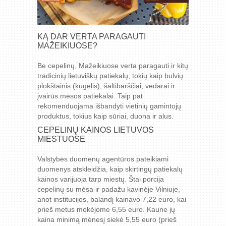
KĄ DAR VERTA PARAGAUTI
MAŽEIKIUOSE?
Be cepelinų, Mažeikiuose verta paragauti ir kitų
tradicinių lietuviškų patiekalų, tokių kaip bulvių
plokštainis (kugelis), šaltibarščiai, vedarai ir
įvairūs mėsos patiekalai. Taip pat
rekomenduojama išbandyti vietinių gamintojų
produktus, tokius kaip sūriai, duona ir alus.
CEPELINŲ KAINOS LIETUVOS
MIESTUOSE
Valstybės duomenų agentūros pateikiami
duomenys atskleidžia, kaip skirtingų patiekalų
kainos varijuoja tarp miestų. Štai porcija
cepelinų su mėsa ir padažu kavinėje Vilniuje,
anot institucijos, balandį kainavo 7,22 euro, kai
prieš metus mokėjome 6,55 euro. Kaune jų
kaina minimą mėnesį siekė 5,55 euro (prieš