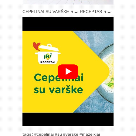
CEPELINAI SU VARŠKE 👩‍🍳 RECEPTAS 👨‍🍳
tags:
#
cepelinai
#
su
#
varske
#
mazeikiai