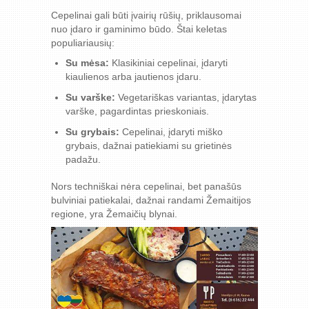
Cepelinai gali būti įvairių rūšių, priklausomai
nuo įdaro ir gaminimo būdo. Štai keletas
populiariausių:
Su mėsa:
Klasikiniai cepelinai, įdaryti
kiaulienos arba jautienos įdaru.
Su varške:
Vegetariškas variantas, įdarytas
varške, pagardintas prieskoniais.
Su grybais:
Cepelinai, įdaryti miško
grybais, dažnai patiekiami su grietinės
padažu.
Nors techniškai nėra cepelinai, bet panašūs
bulviniai patiekalai, dažnai randami Žemaitijos
regione, yra Žemaičių blynai.