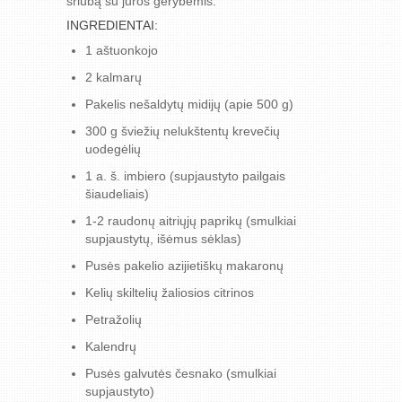
sriubą su jūros gėrybėmis.
INGREDIENTAI:
1 aštuonkojo
2 kalmarų
Pakelis nešaldytų midijų (apie 500 g)
300 g šviežių nelukštentų krevečių
uodegėlių
1 a. š. imbiero (supjaustyto pailgais
šiaudeliais)
1-2 raudonų aitriųjų paprikų (smulkiai
supjaustytų, išėmus sėklas)
Pusės pakelio azijietiškų makaronų
Kelių skiltelių žaliosios citrinos
Petražolių
Kalendrų
Pusės galvutės česnako (smulkiai
supjaustyto)