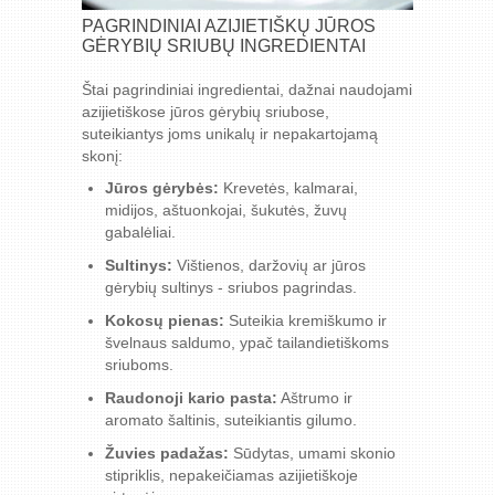
PAGRINDINIAI AZIJIETIŠKŲ JŪROS
GĖRYBIŲ SRIUBŲ INGREDIENTAI
Štai pagrindiniai ingredientai, dažnai naudojami
azijietiškose jūros gėrybių sriubose,
suteikiantys joms unikalų ir nepakartojamą
skonį:
Jūros gėrybės:
Krevetės, kalmarai,
midijos, aštuonkojai, šukutės, žuvų
gabalėliai.
Sultinys:
Vištienos, daržovių ar jūros
gėrybių sultinys - sriubos pagrindas.
Kokosų pienas:
Suteikia kremiškumo ir
švelnaus saldumo, ypač tailandietiškoms
sriuboms.
Raudonoji kario pasta:
Aštrumo ir
aromato šaltinis, suteikiantis gilumo.
Žuvies padažas:
Sūdytas, umami skonio
stipriklis, nepakeičiamas azijietiškoje