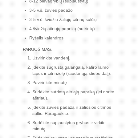
8-12 pievagrybių (supjaustytų)
3-5 v.š. žuvies padažo
3-5 v.š. šviežių žaliųjų citrinų sulčių
4 šviežių aitriųjų paprikų (sutrintų)
Ryšelis kalendros
PARUOŠIMAS:
Užvirinkite vandenį.
Įdėkite sugrūstą galangalą, kafiro laimo
lapus ir citrinžolę (raudonąją stiebo dalį).
Pavirinkite minutę.
Sudėkite sutrintą aitriąją papriką (jei norite
aštriau).
Įdėkite žuvies padažą ir žaliosios citrinos
sultis. Paragaukite.
Sudėkite supjaustytus grybus ir virkite
minutę.