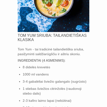
TOM YUM SRIUBA: TAILANDIETIŠKAS
KLASIKA
Tom Yum - tai tradicinė tailandietiška sriuba,
pasižyminti saldžiarūgščiu ir aštriu skoniu.
INGREDIENTAI (4 ASMENIMS):
8 didelės krevetės
1000 ml vandens
3-4 gabalėliai šviežio galangalo (sugrūsto)
1 stiebas šviežios citrinžolės (raudonoji
stiebo dalis)
2-3 kafiro laimo lapai (nebūtinai)