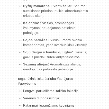
Ryžių makaronai / vermišeliai:
Sotumo
suteikiantis priedas, puikiai absorbuojantis
sriubos skonį.
Kalendra:
Šviežias, aromatingas
žalumynas, naudojamas patiekalo
pabaigoje.
Sojos padažas:
Sūrus, umami skonio
komponentas, ypač svarbus kinų virtuvėje.
Sojų daigai ir bambukų ūgliai:
Traškūs,
gaivūs priedai, suteikiantys tekstūros.
Sezamų aliejus:
Aromatingas aliejus,
naudojamas patiekalo pabaigoje.
tags:
#
kinietiska
#
sriuba
#
su
#
juros
#
gerybemis
Lengvai paruošiama itališka fokačija
Varėnos duonos istorija
Patarimai ilgaamžiams kepiniams