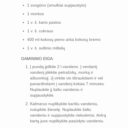
1 svogūno (smulkiai supjaustyto)
1 morkos
1 v. š. kario pastos
1 v. š. cukraus
400 ml kokosų pieno arba kokosų kremo
1 v. š. sultinio miltelių
GAMINIMO EIGA:
Į puodą įpilkite 2 l vandens. Į verdantį
vandenį įdėkite petražolių, morką ir
aštuonkojį. Jį virkite vis ištraukdami ir vėl
panardindami į vandenį kokias 7 minutes.
Nuplaukite jį šaltu vandeniu ir
supjaustykite.
Kalmarus nuplikykite karštu vandeniu,
nulupkite žievelę. Nuplaukite šaltu
vandeniu ir supjaustykite riekutėmis. Antrą
kartą juos nuplikykite pasūdytu vandeniu.