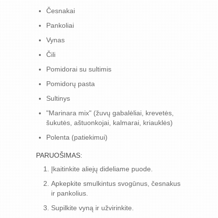
Česnakai
Pankoliai
Vynas
Čili
Pomidorai su sultimis
Pomidorų pasta
Sultinys
"Marinara mix" (žuvų gabalėliai, krevetės,
šukutės, aštuonkojai, kalmarai, kriauklės)
Polenta (patiekimui)
PARUOŠIMAS:
Įkaitinkite aliejų dideliame puode.
Apkepkite smulkintus svogūnus, česnakus
ir pankolius.
Supilkite vyną ir užvirinkite.