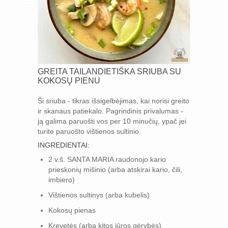
GREITA TAILANDIETIŠKA SRIUBA SU
KOKOSŲ PIENU
Ši sriuba - tikras išsigelbėjimas, kai norisi greito
ir skanaus patiekalo. Pagrindinis privalumas -
ją galima paruošti vos per 10 minučių, ypač jei
turite paruošto vištienos sultinio.
INGREDIENTAI:
2 v.š. SANTA MARIA raudonojo kario
prieskonių mišinio (arba atskirai kario, čili,
imbiero)
Vištienos sultinys (arba kubelis)
Kokosų pienas
Krevetės (arba kitos jūros gėrybės)