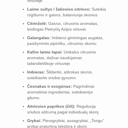
virtuvėje.
Laimo sultys / žaliosios citrinos:
Suteikia
rūgštumo ir gaivos, balansuoja skonius.
Citrinžolė:
Gaivus, citrusinis aromatas,
būdingas Pietryčių Azijos virtuvei.
Galangalas:
Imbierui giminingas augalas,
pasižymintis pipirišku, citrusiniu skoniu.
Kafiro laimo lapai:
Unikalus citrusinis
aromatas, dažnai naudojamas
tailandietiškoje virtuvėje.
Imbieras:
Šildantis, aštrokas skonis,
suteikiantis sriubai gyvumo.
Česnakas ir svogūnas:
Pagrindiniai
aromatiniai ingredientai, suteikiantys
gilumo.
Aitriosios paprikos (čili):
Reguliuoja
sriubos aštrumą pagal individualų skonį.
Grybai:
Pievagrybiai, ausagrybiai, „Tongu“
grybai praturtina tekstūrą ir skonį.