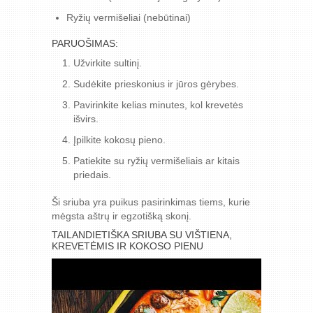
Ryžių vermišeliai (nebūtinai)
PARUOŠIMAS:
Užvirkite sultinį.
Sudėkite prieskonius ir jūros gėrybes.
Pavirinkite kelias minutes, kol krevetės
išvirs.
Įpilkite kokosų pieno.
Patiekite su ryžių vermišeliais ar kitais
priedais.
Ši sriuba yra puikus pasirinkimas tiems, kurie
mėgsta aštrų ir egzotišką skonį.
TAILANDIETIŠKA SRIUBA SU VIŠTIENA,
KREVETĖMIS IR KOKOSO PIENU