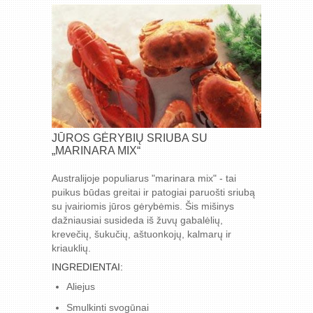
JŪROS GĖRYBIŲ SRIUBA SU
„MARINARA MIX“
Australijoje populiarus "marinara mix" - tai
puikus būdas greitai ir patogiai paruošti sriubą
su įvairiomis jūros gėrybėmis. Šis mišinys
dažniausiai susideda iš žuvų gabalėlių,
krevečių, šukučių, aštuonkojų, kalmarų ir
kriauklių.
INGREDIENTAI:
Aliejus
Smulkinti svogūnai