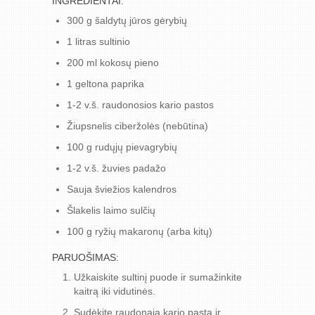
INGREDIENTAI:
300 g šaldytų jūros gėrybių
1 litras sultinio
200 ml kokosų pieno
1 geltona paprika
1-2 v.š. raudonosios kario pastos
Žiupsnelis ciberžolės (nebūtina)
100 g rudųjų pievagrybių
1-2 v.š. žuvies padažo
Sauja šviežios kalendros
Šlakelis laimo sulčių
100 g ryžių makaronų (arba kitų)
PARUOŠIMAS:
Užkaiskite sultinį puode ir sumažinkite
kaitrą iki vidutinės.
Sudėkite raudonąją kario pastą ir