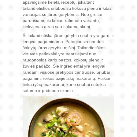
apžvelgsime keletą receptų, įskaitant
tailandietiškos sriubos su kokosų pienu ir kitas
variacijas su jūros gėrybėmis. Nuo greitai
paruošiamų iki labiau rafinuotų variantų,
kiekvienas atras sau tinkamą skonį.
Ši tailandietiška jūros gėrybių sriuba yra gardi ir
lengvai pagaminama. Patogiausia naudoti
šaldytų jūros gėrybių mišinį. Tailandietiškos
virtuvės patiekalai yra neatsiejami nuo
raudonosios kario pastos, kokosų pieno ir
žuvies padažo. Šie ingredientai yra lengvai
randami visuose prekybos centruose. Sriubai
pagaminti reikės azijietiškų makaronų. Puikiai
tinka ryžių makaronai, kurie sriubai suteikia
sotumo ir priduoda skonio.