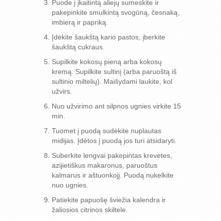
Puode į įkaitintą aliejų sumeskite ir
pakepinkite smulkintą svogūną, česnaką,
imbierą ir papriką.
Įdėkite šaukštą kario pastos, įberkite
šaukštą cukraus.
Supilkite kokosų pieną arba kokosų
kremą. Supilkite sultinį (arba paruoštą iš
sultinio miltelių). Maišydami laukite, kol
užvirs.
Nuo užvirimo ant silpnos ugnies virkite 15
min.
Tuomet į puodą sudėkite nuplautas
midijas. Įdėtos į puodą jos turi atsidaryti.
Suberkite lengvai pakepintas krevetes,
azijietiškus makaronus, paruoštus
kalmarus ir aštuonkojį. Puodą nukelkite
nuo ugnies.
Patiekite papuošę šviežia kalendra ir
žaliosios citrinos skiltele.