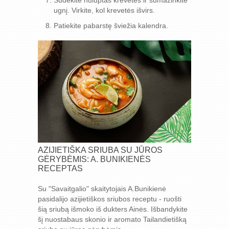
Sudėkite nuluptas krevetes ir sumažinkite
ugnį. Virkite, kol krevetės išvirs.
Patiekite pabarstę šviežia kalendra.
AZIJIETIŠKA SRIUBA SU JŪROS
GĖRYBĖMIS: A. BUNIKIENĖS
RECEPTAS
Su "Savaitgalio" skaitytojais A.Bunikienė
pasidalijo azijietiškos sriubos receptu - ruošti
šią sriubą išmoko iš dukters Ainės. Išbandykite
šį nuostabaus skonio ir aromato Tailandietišką