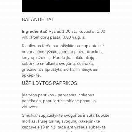
BALANDĖLIAI
Ingredientai:
Ryžiai: 1.00 st.; Kopūstai: 1.00
vnt.; Pomidorų pasta: 3.00 valg. š.
Kiaulienos faršą sumaišykite su nuplautais ir
nuvarvintais ryžiais, įberkite pipirų, druskos,
kmynų ir žolelių. Puode įkaitinkite aliejų,
suberkite smulkintą svogūną, česnaką,
griežinėliais pjaustytą morką ir maišydami
apkepkite.
UŽPILDYTOS PAPRIKOS
Įdarytos paprikos - paprastas ir skanus
patiekalas, populiarus įvairiose pasaulio
virtuvėse.
Smulkiai supjaustykite svogūnus ir sutarkuokite
morkas. Pusę turimų svogūnų pakepinkite
keptuvėje (3 min.), tada ant viršaus suberkite