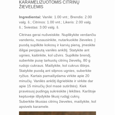
KARAMELIZUOTOMIS CITRINŲ
ŽIEVELĖMIS
Ingredientai:
Vanilė: 1.00 vnt.; Brendis: 2.00
valg. š.; Citrinos: 1.00 vnt.; Likeris: 2.00 valg.
š.; Sviestas: 3.00 valg. š.
Citrinas gerai nušveiskite. Nuplikykite verdančiu
vandeniu, nusausinkite, nutarkuokite žieveles. Į
puodą supilkite kokosų ir karvių pieną, įmeskite
išilgai perpjautą vanilės ankštį. Statykite ant
ugnies, kaitinkite, kol užvirs. Supilkite brendį,
suberkite pusę tarkuotų citrinų žievelių, 80 g
rudojo cukraus. Maišykite, kol cukrus ištirps.
Statykite puodą ant silpnos ugnies, suberkite
ryžius. Kartais pamaišydama virkite apie 20
minučių. Vanilės ankštį išgriebkite ir virkite dar
apie 15 minučių (kol masė sutirštės). Kiek
pravėsusį pudingą sukrėskite į lėkštes. Karštoje
keptuvėje išlydykite likusį rudąjį cukrų.
Suberkite likusias citrinų žieveles, maišykite, kol
apsivels karamele.