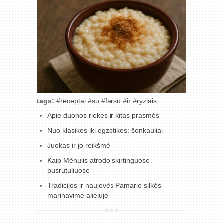
tags:
#
receptai
#
su
#
farsu
#
ir
#
ryziais
Apie duonos riekes ir kitas prasmės
Nuo klasikos iki egzotikos: šonkauliai
Juokas ir jo reikšmė
Kaip Mėnulis atrodo skirtinguose
pusrutuliuose
Tradicijos ir naujovės Pamario silkės
marinavime aliejuje