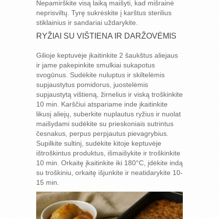
Nepamirškite visą laiką maišyti, kad mišrainė
neprisviltų. Tyrę sukrėskite į karštus sterilius
stiklainius ir sandariai uždarykite.
RYŽIAI SU VIŠTIENA IR DARŽOVĖMIS
Gilioje keptuvėje įkaitinkite 2 šaukštus aliejaus
ir jame pakepinkite smulkiai sukapotus
svogūnus. Sudėkite nuluptus ir skiltelėmis
supjaustytus pomidorus, juostelėmis
supjaustytą vištieną, žirnelius ir viską troškinkite
10 min. Karščiui atspariame inde įkaitinkite
likusį aliejų, suberkite nuplautus ryžius ir nuolat
maišydami sudėkite su prieskoniais sutrintus
česnakus, perpus perpjautus pievagrybius.
Supilkite sultinį, sudėkite kitoje keptuvėje
ištroškintus produktus, išmaišykite ir troškinkite
10 min. Orkaitę įkaitinkite iki 180°C, įdėkite indą
su troškiniu, orkaitę išjunkite ir neatidarykite 10-
15 min.