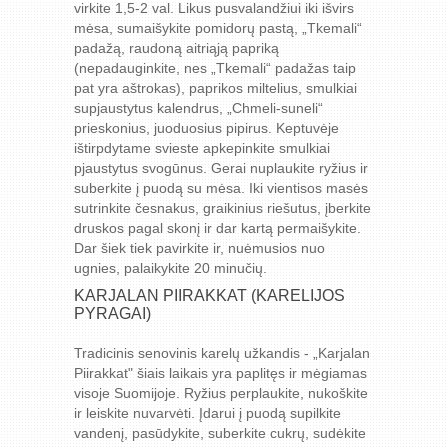
virkite 1,5-2 val. Likus pusvalandžiui iki išvirs
mėsa, sumaišykite pomidorų pastą, „Tkemali“
padažą, raudoną aitriąją papriką
(nepadauginkite, nes „Tkemali“ padažas taip
pat yra aštrokas), paprikos miltelius, smulkiai
supjaustytus kalendrus, „Chmeli-suneli“
prieskonius, juoduosius pipirus. Keptuvėje
ištirpdytame svieste apkepinkite smulkiai
pjaustytus svogūnus. Gerai nuplaukite ryžius ir
suberkite į puodą su mėsa. Iki vientisos masės
sutrinkite česnakus, graikinius riešutus, įberkite
druskos pagal skonį ir dar kartą permaišykite.
Dar šiek tiek pavirkite ir, nuėmusios nuo
ugnies, palaikykite 20 minučių.
KARJALAN PIIRAKKAT (KARELIJOS
PYRAGAI)
Tradicinis senovinis karelų užkandis - „Karjalan
Piirakkat" šiais laikais yra paplitęs ir mėgiamas
visoje Suomijoje. Ryžius perplaukite, nukoškite
ir leiskite nuvarvėti. Įdarui į puodą supilkite
vandenį, pasūdykite, suberkite cukrų, sudėkite