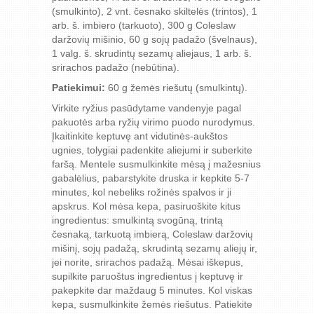
(smulkinto), 2 vnt. česnako skiltelės (trintos), 1
arb. š. imbiero (tarkuoto), 300 g Coleslaw
daržovių mišinio, 60 g sojų padažo (švelnaus),
1 valg. š. skrudintų sezamų aliejaus, 1 arb. š.
srirachos padažo (nebūtina).
Patiekimui:
60 g žemės riešutų (smulkintų).
Virkite ryžius pasūdytame vandenyje pagal
pakuotės arba ryžių virimo puodo nurodymus.
Įkaitinkite keptuvę ant vidutinės-aukštos
ugnies, tolygiai padenkite aliejumi ir suberkite
faršą. Mentele susmulkinkite mėsą į mažesnius
gabalėlius, pabarstykite druska ir kepkite 5-7
minutes, kol nebeliks rožinės spalvos ir ji
apskrus. Kol mėsa kepa, pasiruoškite kitus
ingredientus: smulkintą svogūną, trintą
česnaką, tarkuotą imbierą, Coleslaw daržovių
mišinį, sojų padažą, skrudintą sezamų aliejų ir,
jei norite, srirachos padažą. Mėsai iškepus,
supilkite paruoštus ingredientus į keptuvę ir
pakepkite dar maždaug 5 minutes. Kol viskas
kepa, susmulkinkite žemės riešutus. Patiekite