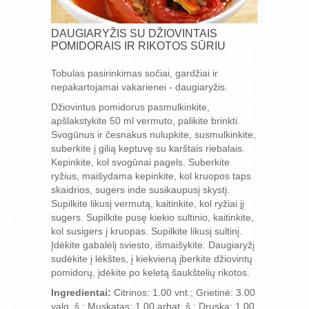
DAUGIARYŽIS SU DŽIOVINTAIS
POMIDORAIS IR RIKOTOS SŪRIU
Tobulas pasirinkimas sočiai, gardžiai ir
nepakartojamai vakarienei - daugiaryžis.
Džiovintus pomidorus pasmulkinkite,
apšlakstykite 50 ml vermuto, palikite brinkti.
Svogūnus ir česnakus nulupkite, susmulkinkite,
suberkite į gilią keptuvę su karštais riebalais.
Kepinkite, kol svogūnai pagels. Suberkite
ryžius, maišydama kepinkite, kol kruopos taps
skaidrios, sugers inde susikaupusį skystį.
Supilkite likusį vermutą, kaitinkite, kol ryžiai jį
sugers. Supilkite pusę kiekio sultinio, kaitinkite,
kol susigers į kruopas. Supilkite likusį sultinį.
Įdėkite gabalėlį sviesto, išmaišykite. Daugiaryžį
sudėkite į lėkštes, į kiekvieną įberkite džiovintų
pomidorų, įdėkite po keletą šaukštelių rikotos.
Ingredientai:
Citrinos: 1.00 vnt.; Grietinė: 3.00
valg. š.; Muskatas: 1.00 arbat. š.; Druska: 1.00