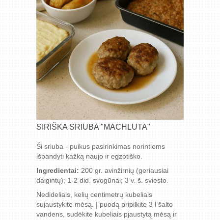
SIRIŠKA SRIUBA "MACHLUTA"
Ši sriuba - puikus pasirinkimas norintiems
išbandyti kažką naujo ir egzotiško.
Ingredientai:
200 gr. avinžirnių (geriausiai
daigintų); 1-2 did. svogūnai; 3 v. š. sviesto.
Nedideliais, kelių centimetrų kubeliais
sujaustykite mėsą. Į puodą pripilkite 3 l šalto
vandens, sudėkite kubeliais pjaustytą mėsą ir