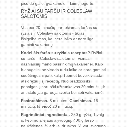
pico de gallo, gvakamole ir laimų jogurtu.
RYŽIAI SU FARŠU IR COLESLAW
SALOTOMIS
Vos per 20 minučių paruošiamas faršas su
ryžiais ir Coleslaw salotomis - tikras
išsigelbėjimas, kai nėra laiko ar noro ilgai
gaminti vakarienę.
Kodėl šis faršo su ryžiais receptas?
Ryžiai
su faršu ir Coleslaw salotomis - vienas
dažniausių mano pasirinkimų vakarienei. Kaip
ir daugelis, ne visada turiu laiko ar noro gaminti
sudėtingesnį patiekalą. Tuomet beveik visada
atsigręžiu į šį receptą. Nuo pradžios iki
pabaigos jį paruošti užtrunka vos 20 minučių, ir
ant stalo jau garuoja sveika bei soti vakarienė.
Pasiruošimas:
5 minutės.
Gaminimas:
15
minučių.
Iš viso:
20 minučių.
Pagrindiniai ingredientai:
250 g ryžių, 1 valg.
š. kepimo aliejaus alyvuogių, 400 g faršo
paukštienos, ¼ arb. š. druskos, ½ vnt. svogūno