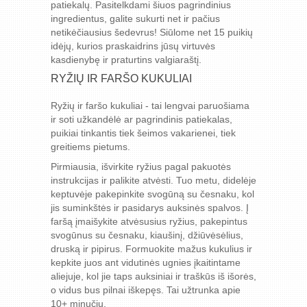
patiekalų. Pasitelkdami šiuos pagrindinius
ingredientus, galite sukurti net ir pačius
netikėčiausius šedevrus! Siūlome net 15 puikių
idėjų, kurios praskaidrins jūsų virtuvės
kasdienybę ir praturtins valgiaraštį.
RYŽIŲ IR FARŠO KUKULIAI
Ryžių ir faršo kukuliai - tai lengvai paruošiama
ir soti užkandėlė ar pagrindinis patiekalas,
puikiai tinkantis tiek šeimos vakarienei, tiek
greitiems pietums.
Pirmiausia, išvirkite ryžius pagal pakuotės
instrukcijas ir palikite atvėsti. Tuo metu, didelėje
keptuvėje pakepinkite svogūną su česnaku, kol
jis suminkštės ir pasidarys auksinės spalvos. Į
faršą įmaišykite atvėsusius ryžius, pakepintus
svogūnus su česnaku, kiaušinį, džiūvėsėlius,
druską ir pipirus. Formuokite mažus kukulius ir
kepkite juos ant vidutinės ugnies įkaitintame
aliejuje, kol jie taps auksiniai ir traškūs iš išorės,
o vidus bus pilnai iškepęs. Tai užtrunka apie
10+ minučių.