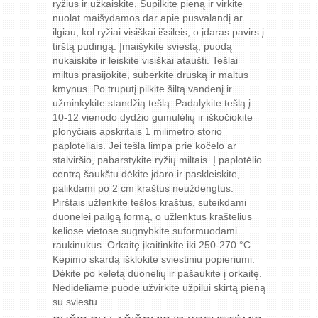
ryžius ir užkaiskite. Supilkite pieną ir virkite
nuolat maišydamos dar apie pusvalandį ar
ilgiau, kol ryžiai visiškai išsileis, o įdaras pavirs į
tirštą pudingą. Įmaišykite sviestą, puodą
nukaiskite ir leiskite visiškai ataušti. Tešlai
miltus prasijokite, suberkite druską ir maltus
kmynus. Po truputį pilkite šiltą vandenį ir
užminkykite standžią tešlą. Padalykite tešlą į
10-12 vienodo dydžio gumulėlių ir iškočiokite
plonyčiais apskritais 1 milimetro storio
paplotėliais. Jei tešla limpa prie kočėlo ar
stalviršio, pabarstykite ryžių miltais. Į paplotėlio
centrą šaukštu dėkite įdaro ir paskleiskite,
palikdami po 2 cm kraštus neuždengtus.
Pirštais užlenkite tešlos kraštus, suteikdami
duonelei pailgą formą, o užlenktus kraštelius
keliose vietose sugnybkite suformuodami
raukinukus. Orkaitę įkaitinkite iki 250-270 °C.
Kepimo skardą išklokite sviestiniu popieriumi.
Dėkite po keletą duonelių ir pašaukite į orkaitę.
Nedideliame puode užvirkite užpilui skirtą pieną
su sviestu.