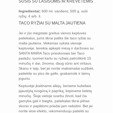
SUŠIS SU LAŠIŠOMIS IR KREVETĖMIS
Ingredientai:
600 ml. vandens; 500 g. suši
ryžių; 4 arb. š.
TACO RYŽIAI SU MALTA JAUTIENA
Jei ir jūs mėgstate greitus vienos keptuvės
patiekalus, jums tikrai patiks šie taco ryžiai su
malta jautiena. Veiksmas vyksta vienoje
keptuvėje, tereikia apkepti mėsą ir daržoves su
SANTA MARIA Taco prieskoniais bei Taco
padažu, tuomet kartu su ryžiais patroškinti 15
minučių ir dar, žinoma, daug sūrio ant viršaus.
Skanu ir taip, bet jei norite maksimaliai sužibėti,
patiekite su pico de gallo, gvakamole ir laimų
jogurtu.
Keptuvėje įkaitiname aliejų, beriame kubeliais
pjaustytą svogūną ir papriką, kepiname keletą
minučių. Šioje vietoje svarbu žinoti, kad čia
gamyba gali ir baigtis, patiekalas tikrai pilnas
skonio ir papildomi priedai jam nebūtini. Bet jei
norite wow efekto, rekomenduoju patiekti su