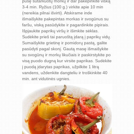
pusę sutarkuotų morkų ir dar pakepinkite viską
3-4 min. Ryžius (100 g.) virkite apie 10 min
(nereikia pilnai išvirti). Atskirame inde
išmaišykite pakepintas morkas ir svogūnus su
faršu, viską pasūdykite ir pagardinkite pipirais.
Išpjaukite paprikų viršų ir išimkite sėklas.
Sudėkite prieš tai paruoštą įdarą į paprikų vidų.
Sumaišykite grietinę ir pomidorų pastą, galite
pasūdyti pagal skonį. Gautą masę išmaišykite
su svogūnų ir morkų likučiais ir paskirstykite po
visą puodo dugną kur virsite paprikas. Sudėkite
į puodą įdarytas paprikas, užpilkite 1 litrą
vandens, uždenkite dangteliu ir troškinkite 40
min. ant vidutinės ugnies.