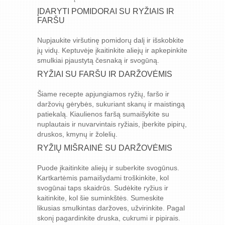
ĮDARYTI POMIDORAI SU RYŽIAIS IR
FARŠU
Nupjaukite viršutinę pomidorų dalį ir išskobkite
jų vidų. Keptuvėje įkaitinkite aliejų ir apkepinkite
smulkiai pjaustytą česnaką ir svogūną.
RYŽIAI SU FARŠU IR DARŽOVĖMIS
Šiame recepte apjungiamos ryžių, faršo ir
daržovių gėrybės, sukuriant skanų ir maistingą
patiekalą. Kiaulienos faršą sumaišykite su
nuplautais ir nuvarvintais ryžiais, įberkite pipirų,
druskos, kmynų ir žolelių.
RYŽIŲ MIŠRAINĖ SU DARŽOVĖMIS
Puode įkaitinkite aliejų ir suberkite svogūnus.
Kartkartėmis pamaišydami troškinkite, kol
svogūnai taps skaidrūs. Sudėkite ryžius ir
kaitinkite, kol šie suminkštės. Sumeskite
likusias smulkintas daržoves, užvirinkite. Pagal
skonį pagardinkite druska, cukrumi ir pipirais.