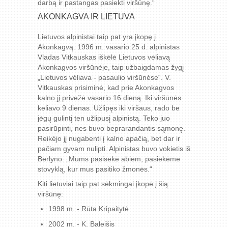
darbą ir pastangas pasiekti viršūnę.“
AKONKAGVA IR LIETUVA
Lietuvos alpinistai taip pat yra įkopę į
Akonkagvą. 1996 m. vasario 25 d. alpinistas
Vladas Vitkauskas iškėlė Lietuvos vėliavą
Akonkagvos viršūnėje, taip užbaigdamas žygį
„Lietuvos vėliava - pasaulio viršūnėse“. V.
Vitkauskas prisiminė, kad prie Akonkagvos
kalno jį privežė vasario 16 dieną. Iki viršūnės
keliavo 9 dienas. Užlipęs iki viršaus, rado be
jėgų gulintį ten užlipusį alpinistą. Teko juo
pasirūpinti, nes buvo beprarandantis sąmonę.
Reikėjo jį nugabenti į kalno apačią, bet dar ir
pačiam gyvam nulipti. Alpinistas buvo vokietis iš
Berlyno. „Mums pasisekė abiem, pasiekėme
stovyklą, kur mus pasitiko žmonės.“
Kiti lietuviai taip pat sėkmingai įkopė į šią
viršūnę:
1998 m. - Rūta Kripaitytė
2002 m. - K. Baleišis