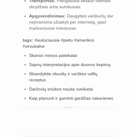
Transportas:
Patogiausia keliauti vidiniais
skrydžiais arba autobusais.
Apgyvendinimas:
Daugybės viešbučių dar
neįmanoma užsakyti per internetą, ypač
mažesniuose miestuose.
tags:
#
auksciausia
#
pietu
#
amerikos
#
virsukalne
Skanūs mėsos patiekalai
Sapnų interpretacijos apie duonos kepimą
Išbandykite obuolių ir varškės vaflių
receptus
Daržovių sriubos nauda sveikatai
Kaip planuoti ir gaminti gardžias vakarienes