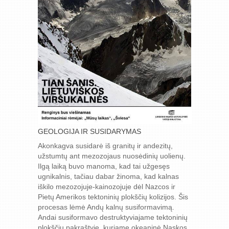
GEOLOGIJA IR SUSIDARYMAS
Akonkagva susidarė iš granitų ir andezitų,
užstumtų ant mezozojaus nuosėdinių uolienų.
Ilgą laiką buvo manoma, kad tai užgesęs
ugnikalnis, tačiau dabar žinoma, kad kalnas
iškilo mezozojuje-kainozojuje dėl Nazcos ir
Pietų Amerikos tektoninių plokščių kolizijos. Šis
procesas lėmė Andų kalnų susiformavimą.
Andai susiformavo destruktyviajame tektoninių
plokščių pakraštyje, kuriame okeaninė Naskos