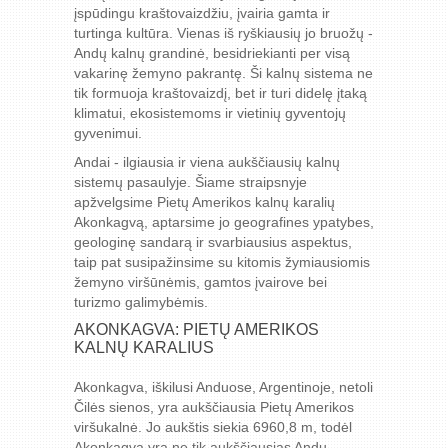
įspūdingu kraštovaizdžiu, įvairia gamta ir
turtinga kultūra. Vienas iš ryškiausių jo bruožų -
Andų kalnų grandinė, besidriekianti per visą
vakarinę žemyno pakrantę. Ši kalnų sistema ne
tik formuoja kraštovaizdį, bet ir turi didelę įtaką
klimatui, ekosistemoms ir vietinių gyventojų
gyvenimui.
Andai - ilgiausia ir viena aukščiausių kalnų
sistemų pasaulyje. Šiame straipsnyje
apžvelgsime Pietų Amerikos kalnų karalių
Akonkagvą, aptarsime jo geografines ypatybes,
geologinę sandarą ir svarbiausius aspektus,
taip pat susipažinsime su kitomis žymiausiomis
žemyno viršūnėmis, gamtos įvairove bei
turizmo galimybėmis.
AKONKAGVA: PIETŲ AMERIKOS
KALNŲ KARALIUS
Akonkagva, iškilusi Anduose, Argentinoje, netoli
Čilės sienos, yra aukščiausia Pietų Amerikos
viršukalnė. Jo aukštis siekia 6960,8 m, todėl
Akonkagva yra ne tik aukščiausias Andų