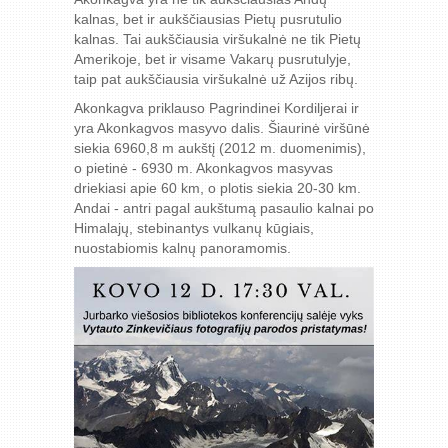
kalnas, bet ir aukščiausias Pietų pusrutulio
kalnas. Tai aukščiausia viršukalnė ne tik Pietų
Amerikoje, bet ir visame Vakarų pusrutulyje,
taip pat aukščiausia viršukalnė už Azijos ribų.
Akonkagva priklauso Pagrindinei Kordiljerai ir
yra Akonkagvos masyvo dalis. Šiaurinė viršūnė
siekia 6960,8 m aukštį (2012 m. duomenimis),
o pietinė - 6930 m. Akonkagvos masyvas
driekiasi apie 60 km, o plotis siekia 20-30 km.
Andai - antri pagal aukštumą pasaulio kalnai po
Himalajų, stebinantys vulkanų kūgiais,
nuostabiomis kalnų panoramomis.