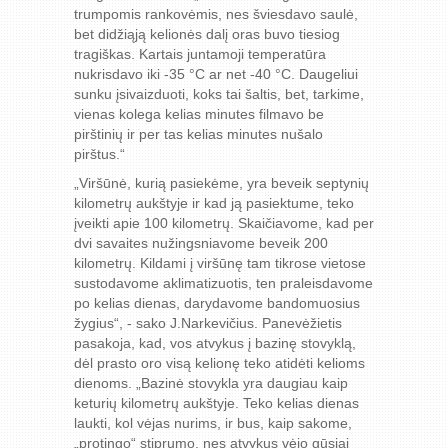
trumpomis rankovėmis, nes šviesdavo saulė,
bet didžiąją kelionės dalį oras buvo tiesiog
tragiškas. Kartais juntamoji temperatūra
nukrisdavo iki -35 °C ar net -40 °C. Daugeliui
sunku įsivaizduoti, koks tai šaltis, bet, tarkime,
vienas kolega kelias minutes filmavo be
pirštinių ir per tas kelias minutes nušalo
pirštus.“
„Viršūnė, kurią pasiekėme, yra beveik septynių
kilometrų aukštyje ir kad ją pasiektume, teko
įveikti apie 100 kilometrų. Skaičiavome, kad per
dvi savaites nužingsniavome beveik 200
kilometrų. Kildami į viršūnę tam tikrose vietose
sustodavome aklimatizuotis, ten praleisdavome
po kelias dienas, darydavome bandomuosius
žygius“, - sako J.Narkevičius. Panevėžietis
pasakoja, kad, vos atvykus į bazinę stovyklą,
dėl prasto oro visą kelionę teko atidėti kelioms
dienoms. „Bazinė stovykla yra daugiau kaip
keturių kilometrų aukštyje. Teko kelias dienas
laukti, kol vėjas nurims, ir bus, kaip sakome,
„protingo“ stiprumo, nes atvykus vėjo gūsiai