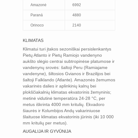
Amazonė
6992
Paraná
4880
Orinoco
2140
KLIMATAS
Klimatui turi įtakos sezoniškai persislenkantys
Pietų Atlanto ir Pietų Ramiojo vandenyno
aukšto slėgio centrai subtropinėse platumose ir
vandenynų srovės: šaltoji Peru (Ramiajame
vandenyne), šiltosios Gvianos ir Brazilijos bei
šaltoji Falklando (Atlante). Amazonės žemumos
vakarinės dalies ir aplinkinių kalnų bei
plokščiakalnių klimatas ekvatorinis žemyninis;
metinė vidutinė temperatūra 24-28 °C, per
metus iškrinta 4000 mm kritulių. Ekvadoro
šiaurės ir Kolumbijos Andų vakariniuose
šlaituose klimatas ekvatorinis jūrinis (iki 10 000
mm kritulių per metus).
AUGALIJA IR GYVŪNIJA