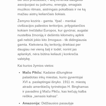
asocijuojasi su judrumu, energija, smagiais
muzikos ritmais, aistringais pokalbiais ir ne ką
mažiau aistrų keliančiais šokiais.
Žemyno koziris - gamta. Ypač - menkai
civilizacijos paliestos teritorijos, prilygstančios
kokiam trečdaliui Europos, kur gyvūnai, augalai
nustelbia žmoniją ir dešimtis kilometrų aplink
gali nebūti jokio kito žmogaus - tik didingiausia
gamta. Kiekviena šių teritorijų driekiasi per
daugiau nei vieną šalį ir todėl, norint jas
aplankyti, nėra būtina keliauti į konkrečia
valstybę.
Kai kurios žymios vietos:
Maču Pikču:
Kadaise džiunglėse
palaidotas inkų miestas, kurio gyventojai
XVI a. paslaptingai išnyko. 1911 m. miestą
atrado amerikiečių tyrinėtojas H. Binghamas
ir pavadino jį Maču Pikču, kas kečujų kalba
reiškia „senasis kalnas".
Amazonija:
Didžiausios pasaulyje