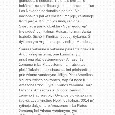
gumbuotais rieduliais ir plonais smiltainio
bokštais, kuriuos lietus gludino tūkstantmečius.
Los Nevados nacionalinis parkas: Šis
nacionalinis parkas yra Kolumbijoje, centrinėje
Kordiljeroje, Kolumbijos Andų regione.
Svarbiausi parko objektai - 5 „snieguotieji“
(nevados) ugnikalniai: Ruisas, Tolima, Santa
Isabelė, Sisnė ir Kindijas. Juodoji dykuma: Ši
dykuma yra Argentinos provincijoje Mendosoje.
Šiaurės vakarine ir vakarine pakrante driekiasi
Andų kalnų sistema, prie kurios iš rytų
prisišlieja plačios žemumos - Amazonės
žemuma ir La Platos žemuma, - atskirtos
plokščiakalnių ir tik siaura dalimi prieinančios
prie Atlanto vandenyno. Išilgai Pietų Amerikos
šiaurės rytinės pakrantės, tarp Orinoco ir
Amazonės žiočių, yra Gvianos žemuma. Tarp
Gvianos, Amazonės ir Orinoco žemumų,
žemyno šiaurėje, plyti Gvianos plokščiakalnis
(aukščiausia viršūnė Neblinos kalnas, 3014 m),
rytinėje dalyje, tarp Amazonės ir La Platos
žemumų bei Atlanto vandenyno, yra