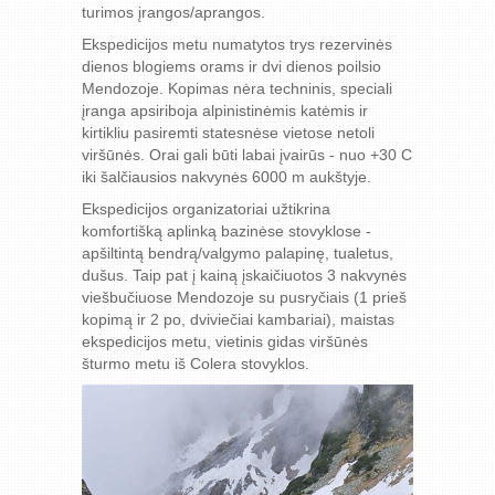
turimos įrangos/aprangos.
Ekspedicijos metu numatytos trys rezervinės
dienos blogiems orams ir dvi dienos poilsio
Mendozoje. Kopimas nėra techninis, speciali
įranga apsiriboja alpinistinėmis katėmis ir
kirtikliu pasiremti statesnėse vietose netoli
viršūnės. Orai gali būti labai įvairūs - nuo +30 C
iki šalčiausios nakvynės 6000 m aukštyje.
Ekspedicijos organizatoriai užtikrina
komfortišką aplinką bazinėse stovyklose -
apšiltintą bendrą/valgymo palapinę, tualetus,
dušus. Taip pat į kainą įskaičiuotos 3 nakvynės
viešbučiuose Mendozoje su pusryčiais (1 prieš
kopimą ir 2 po, dviviečiai kambariai), maistas
ekspedicijos metu, vietinis gidas viršūnės
šturmo metu iš Colera stovyklos.