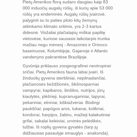
Pietų Amerikos florą sudaro daugiau kaip 83
000 induočių augalų rūšių, iš kurių apie 53 000
rūšių yra endeminės. Augalų rūšių įvairovė,
palyginti su to paties ploto kitų žemynų
atitinkamo klimato sritimis, yra 2-3 kartus
didesnė. Visžaliai plačialapių miškai paplitę
vietovėse, kuriose sausasis laikotarpis trunka
mažiau negu mėnesį - Amazonės ir Orinoco
baseinuose, Kolumbijoje, Gajanoje ir Atlanto
vandenyno pakrantėse Brazilijoje.
Gyvūnija priklauso zoogeografinei neotropinei
sričiai. Pietų Amerikos fauna labai įvairi. Iš
žinduolių gyvena sterbliniai, nepilnadančiai,
plačianosės beždžionės, šikšnosparniai
vampyrai, kapibaros, šinšilos, nutrijos, jūrų
kiaulytės, plėšrieji, kupranugariniai, tapyrai,
pekariniai, elniniai, kiškiažvėriai. Būdingi
paukščiai: papūgos aros, tukanai, kolibriai,
kondorai, harpijos, žabiru, mažieji kalakutiniai
grifai, sakalai keleiviai, urvinės pelėdikės,
tulžiai. Iš roplių gyvena gyvatės (tarp jų
didžiausias pasaulyje smauglys - anakonda),