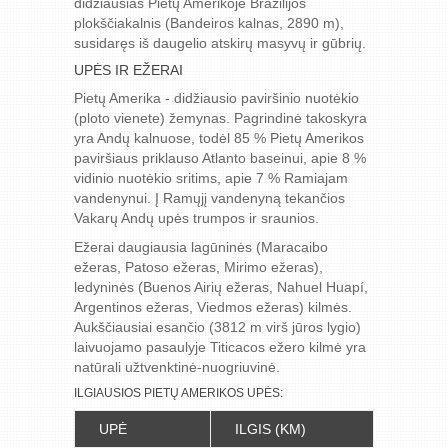
didžiausias Pietų Amerikoje Brazilijos
plokščiakalnis (Bandeiros kalnas, 2890 m),
susidaręs iš daugelio atskirų masyvų ir gūbrių.
UPĖS IR EŽERAI
Pietų Amerika - didžiausio paviršinio nuotėkio
(ploto vienete) žemynas. Pagrindinė takoskyra
yra Andų kalnuose, todėl 85 % Pietų Amerikos
paviršiaus priklauso Atlanto baseinui, apie 8 %
vidinio nuotėkio sritims, apie 7 % Ramiajam
vandenynui. Į Ramųjį vandenyną tekančios
Vakarų Andų upės trumpos ir sraunios.
Ežerai daugiausia lagūninės (Maracaibo
ežeras, Patoso ežeras, Mirimo ežeras),
ledyninės (Buenos Airių ežeras, Nahuel Huapí,
Argentinos ežeras, Viedmos ežeras) kilmės.
Aukščiausiai esančio (3812 m virš jūros lygio)
laivuojamo pasaulyje Titicacos ežero kilmė yra
natūrali užtvenktinė-nuogriuvinė.
ILGIAUSIOS PIETŲ AMERIKOS UPĖS:
UPĖ
ILGIS (KM)