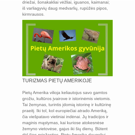
driežai, šonakakliai vėžliai, iguanos, kaimanai;
iš varliagyvių daug medvarlių, rupūžės pipos,
kirmrausos.
TURIZMAS PIETŲ AMERIKOJE
Pietų Amerika vilioja keliautojus savo gamtos
grožiu, kultūros įvairove ir istorinėmis vietomis.
Tai žemynas, turintis įdomią istorinę ir kultūrinę
praeitį. Iki tol, kol europiečiai atrado Ameriką,
čia viešpatavo vietiniai indėnai. Jų tradicijos ir
maginis mąstymas, kai kuriose atokesnėse
žemyno vietovėse, gajus iki šių dienų. Būtent
dėl šios priežasties, Pietų Amerika daugeliui