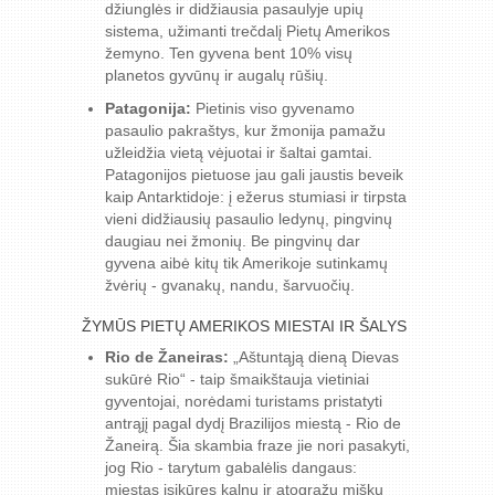
džiunglės ir didžiausia pasaulyje upių
sistema, užimanti trečdalį Pietų Amerikos
žemyno. Ten gyvena bent 10% visų
planetos gyvūnų ir augalų rūšių.
Patagonija:
Pietinis viso gyvenamo
pasaulio pakraštys, kur žmonija pamažu
užleidžia vietą vėjuotai ir šaltai gamtai.
Patagonijos pietuose jau gali jaustis beveik
kaip Antarktidoje: į ežerus stumiasi ir tirpsta
vieni didžiausių pasaulio ledynų, pingvinų
daugiau nei žmonių. Be pingvinų dar
gyvena aibė kitų tik Amerikoje sutinkamų
žvėrių - gvanakų, nandu, šarvuočių.
ŽYMŪS PIETŲ AMERIKOS MIESTAI IR ŠALYS
Rio de Žaneiras:
„Aštuntąją dieną Dievas
sukūrė Rio“ - taip šmaikštauja vietiniai
gyventojai, norėdami turistams pristatyti
antrąjį pagal dydį Brazilijos miestą - Rio de
Žaneirą. Šia skambia fraze jie nori pasakyti,
jog Rio - tarytum gabalėlis dangaus:
miestas įsikūręs kalnų ir atogrąžų miškų