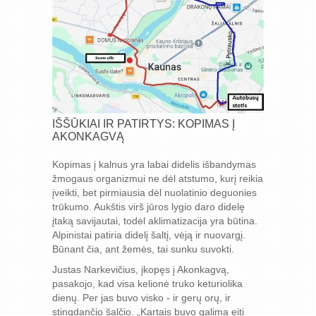
IŠŠŪKIAI IR PATIRTYS: KOPIMAS Į
AKONKAGVĄ
Kopimas į kalnus yra labai didelis išbandymas
žmogaus organizmui ne dėl atstumo, kurį reikia
įveikti, bet pirmiausia dėl nuolatinio deguonies
trūkumo. Aukštis virš jūros lygio daro didelę
įtaką savijautai, todėl aklimatizacija yra būtina.
Alpinistai patiria didelį šaltį, vėją ir nuovargį.
Būnant čia, ant žemės, tai sunku suvokti.
Justas Narkevičius, įkopęs į Akonkagvą,
pasakojo, kad visa kelionė truko keturiolika
dienų. Per jas buvo visko - ir gerų orų, ir
stingdančio šalčio. „Kartais buvo galima eiti