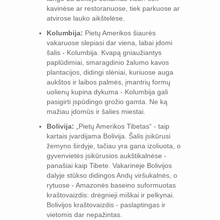
kavinėse ar restoranuose, tiek parkuose ar
atvirose lauko aikštelėse.
Kolumbija:
Pietų Amerikos šiaurės
vakaruose slepiasi dar viena, labai įdomi
šalis - Kolumbija. Kvapą gniaužiantys
paplūdimiai, smaragdinio žalumo kavos
plantacijos, didingi slėniai, kuriuose auga
aukštos ir laibos palmės, įmantrių formų
uolienų kupina dykuma - Kolumbija gali
pasigirti įspūdingo grožio gamta. Ne ką
mažiau įdomūs ir šalies miestai.
Bolivija:
„Pietų Amerikos Tibetas“ - taip
kartais įvardijama Bolivija. Šalis įsikūrusi
žemyno širdyje, tačiau yra gana izoliuota, o
gyvenvietės įsikūrusios aukštikalnėse -
panašiai kaip Tibete. Vakarinėje Bolivijos
dalyje stūkso didingos Andų viršukalnės, o
rytuose - Amazonės baseino suformuotas
kraštovaizdis: drėgnieji miškai ir pelkynai.
Bolivijos kraštovaizdis - paslaptingas ir
vietomis dar nepažintas.