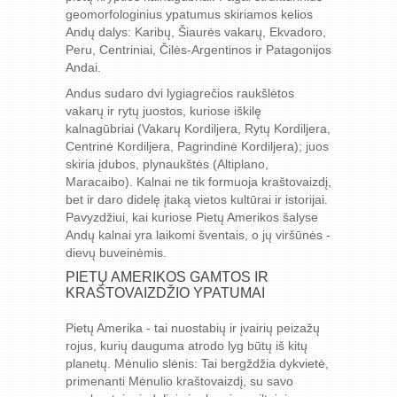
geomorfologinius ypatumus skiriamos kelios
Andų dalys: Karibų, Šiaurės vakarų, Ekvadoro,
Peru, Centriniai, Čilės-Argentinos ir Patagonijos
Andai.
Andus sudaro dvi lygiagrečios raukšlėtos
vakarų ir rytų juostos, kuriose iškilę
kalnagūbriai (Vakarų Kordiljera, Rytų Kordiljera,
Centrinė Kordiljera, Pagrindinė Kordiljera); juos
skiria įdubos, plynaukštės (Altiplano,
Maracaibo). Kalnai ne tik formuoja kraštovaizdį,
bet ir daro didelę įtaką vietos kultūrai ir istorijai.
Pavyzdžiui, kai kuriose Pietų Amerikos šalyse
Andų kalnai yra laikomi šventais, o jų viršūnės -
dievų buveinėmis.
PIETŲ AMERIKOS GAMTOS IR
KRAŠTOVAIZDŽIO YPATUMAI
Pietų Amerika - tai nuostabių ir įvairių peizažų
rojus, kurių dauguma atrodo lyg būtų iš kitų
planetų. Mėnulio slėnis: Tai bergždžia dykvietė,
primenanti Mėnulio kraštovaizdį, su savo