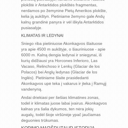
plokštė ir Antarktidos plokštės fragmentas,
nerdamos po žemynine Pietų Amerikos plokšte,
kelia ją aukštyn. Pietiniame žemyno gale Andų
kalnų grandinė panyra ir vėl iškyla Antarktidos
pusiasalyje.
KLIMATAS IR LEDYNAI
Sniego riba pietiniuose Akonkagvos šlaituose
yra apie 4500 m aukštyje, o šiauriniuose - apie
6000 m. Kalną dengia ledynai ir sniegynai, iš
kurių didžiausi yra Horcones Inferioro, Las
Vacaso, Relinchoso ir Lenkų (Glaciar de los
Polacos) bei Anglų ledynas (Glaciar de los
Inglés). Pietiniame šlaite prasidedanti
Akonkagvos upė teka į vakarus ir įteka į Ramųjį
vandenyną.
Andai driekiasi per šešias klimatines zonas,
todėl ir klimatas juose labai įvairus. Akonkagvos
kalnas yra šalia dykumos, ten nėra jokių
augalų, todėl šioje viršūnėje ypač jaučiamas
deguonies trūkumas.