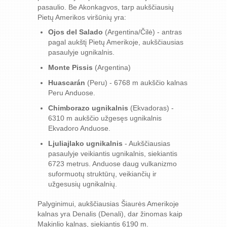
pasaulio. Be Akonkagvos, tarp aukščiausių
Pietų Amerikos viršūnių yra:
Ojos del Salado
(Argentina/Čilė) - antras
pagal aukštį Pietų Amerikoje, aukščiausias
pasaulyje ugnikalnis.
Monte Pissis
(Argentina)
Huascarán
(Peru) - 6768 m aukščio kalnas
Peru Anduose.
Chimborazo ugnikalnis
(Ekvadoras) -
6310 m aukščio užgesęs ugnikalnis
Ekvadoro Anduose.
Ljuliajlako ugnikalnis
- Aukščiausias
pasaulyje veikiantis ugnikalnis, siekiantis
6723 metrus. Anduose daug vulkanizmo
suformuotų struktūrų, veikiančių ir
užgesusių ugnikalnių.
Palyginimui, aukščiausias Šiaurės Amerikoje
kalnas yra Denalis (Denali), dar žinomas kaip
Makinlio kalnas, siekiantis 6190 m.