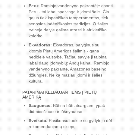
Peru:
Ramiojo vandenyno pakrantėje esanti
Peru - tai labai spalvinga ir įdomi šalis. Čia
gajus tiek ispaniškas temperamentas, tiek
senosios indėniškosios tradicijos. O šalies
rytinėje dalyje galima atrasti ir afrikietiško
kolorito.
Ekvadoras:
Ekvadoras, palyginus su
kitomis Pietų Amerikos šalimis - gana
nedidelė valstybė. Tačiau savyje ji talpina
labai daug įdomybių: Andų kalnai, Ramiojo
vandenyno pakrantė, Amazonės baseino
džiunglės. Ne ką mažiau įdomi ir šalies
kultūra.
PATARIMAI KELIAUJANTIEMS Į PIETŲ
AMERIKĄ
Saugumas:
Būtina būti atsargiam, ypač
didmiesčiuose ir lūšnynuose.
Sveikata:
Pasikonsultuokite su gydytoju dėl
rekomenduojamų skiepų.