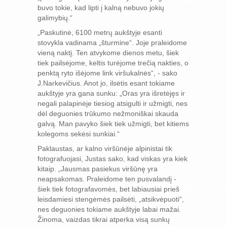
buvo tokie, kad lipti į kalną nebuvo jokių
galimybių.“
„Paskutinė, 6100 metrų aukštyje esanti
stovykla vadinama „šturmine“. Joje praleidome
vieną naktį. Ten atvykome dienos metu, šiek
tiek pailsėjome, keltis turėjome trečią nakties, o
penktą ryto išėjome link viršukalnės“, - sako
J.Narkevičius. Anot jo, ilsėtis esant tokiame
aukštyje yra gana sunku: „Oras yra išretėjęs ir
negali palapinėje tiesiog atsigulti ir užmigti, nes
dėl deguonies trūkumo nežmoniškai skauda
galvą. Man pavyko šiek tiek užmigti, bet kitiems
kolegoms sekėsi sunkiai.“
Paklaustas, ar kalno viršūnėje alpinistai tik
fotografuojasi, Justas sako, kad viskas yra kiek
kitaip. „Jausmas pasiekus viršūnę yra
neapsakomas. Praleidome ten pusvalandį -
šiek tiek fotografavomės, bet labiausiai prieš
leisdamiesi stengėmės pailsėti, „atsikvėpuoti“,
nes deguonies tokiame aukštyje labai mažai.
Žinoma, vaizdas tikrai atperka visą sunkų