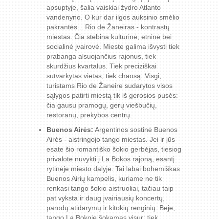
apsuptyje, šalia vaiskiai žydro Atlanto
vandenyno. O kur dar ilgos auksinio smėlio
pakrantės... Rio de Žaneiras - kontrastų
miestas. Čia stebina kultūrinė, etninė bei
socialinė įvairovė. Mieste galima išvysti tiek
prabanga alsuojančius rajonus, tiek
skurdžius kvartalus. Tiek preciziškai
sutvarkytas vietas, tiek chaosą. Visgi,
turistams Rio de Žaneire sudarytos visos
sąlygos patirti miestą tik iš gerosios pusės:
čia gausu pramogų, gerų viešbučių,
restoranų, prekybos centrų.
Buenos Airės:
Argentinos sostinė Buenos
Airės - aistringojo tango miestas. Jei ir jūs
esate šio romantiško šokio gerbėjas, tiesiog
privalote nuvykti į La Bokos rajoną, esantį
rytinėje miesto dalyje. Tai labai bohemiškas
Buenos Airių kampelis, kuriame ne tik
renkasi tango šokio aistruoliai, tačiau taip
pat vyksta ir daug įvairiausių koncertų,
parodų atidarymų ir kitokių renginių. Beje,
tango La Bokoje šokamas visur: tiek