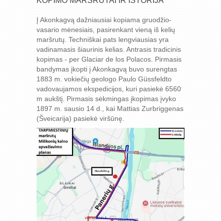
KOPIMO MARŠRUTAI IR ISTORIJA
Į Akonkagvą dažniausiai kopiama gruodžio-
vasario mėnesiais, pasirenkant vieną iš kelių
maršrutų. Techniškai pats lengviausias yra
vadinamasis šiaurinis kelias. Antrasis tradicinis
kopimas - per Glaciar de los Polacos. Pirmasis
bandymas įkopti į Akonkagvą buvo surengtas
1883 m. vokiečių geologo Paulo Güssfeldto
vadovaujamos ekspedicijos, kuri pasiekė 6560
m aukštį. Pirmasis sėkmingas įkopimas įvyko
1897 m. sausio 14 d., kai Mattias Zurbriggenas
(Šveicarija) pasiekė viršūnę.