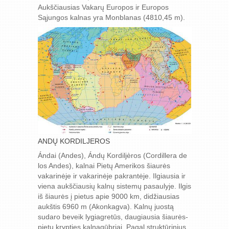
Aukščiausias Vakarų Europos ir Europos
Sąjungos kalnas yra Monblanas (4810,45 m).
ANDŲ KORDILJEROS
Ándai (Andes), Ándų Kordiljèros (Cordillera de
los Andes), kalnai Pietų Amerikos šiaurės
vakarinėje ir vakarinėje pakrantėje. Ilgiausia ir
viena aukščiausių kalnų sistemų pasaulyje. Ilgis
iš šiaurės į pietus apie 9000 km, didžiausias
aukštis 6960 m (Akonkagva). Kalnų juostą
sudaro beveik lygiagretūs, daugiausia šiaurės-
pietų krypties kalnagūbriai. Pagal struktūrinius