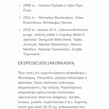
2008 m. - Audrius Ražaitis ir Vytis Pijus
Čiras
2011 m. - Rimvydas Bardauskas, Vidas
Kriaučiūnas, Mindaugas Varnas
2018 m. vasario 16 d., Lietuvos šimtmečio
proga, viršūnę įveikė ir trispalvę iškėlė 6
alpinistai: Danguolė Bičkūnienė, Tadas
Jeršovas, Mantas Klasavičius, Vakaris
Mėdžius, Vytautas Samavičius, Jurgita
Triponienė.
EKSPEDICIJOS Į AKONKAGVĄ
Šiuo metu yra organizuojamos ekspedicijos į
Akonkagvą. Pavyzdžiui, patyręs keliautojas ir
alpinistas Tadas Jeršovas vadovauja
ekspedicijoms į šią viršūnę. Pasirengimas
ekspedicijai apima kardio treniruotes,
stiprinančias ištvermę (bėgimas, dviratis,
tenisas, padelis, badmintonas ir kt.). Kuprinių
svoris gali siekti 20-25 kg, priklausomai nuo