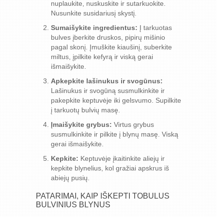
nuplaukite, nuskuskite ir sutarkuokite.
Nusunkite susidariusį skystį.
Sumaišykite ingredientus:
Į tarkuotas
bulves įberkite druskos, pipirų mišinio
pagal skonį. Įmuškite kiaušinį, suberkite
miltus, įpilkite kefyrą ir viską gerai
išmaišykite.
Apkepkite lašinukus ir svogūnus:
Lašinukus ir svogūną susmulkinkite ir
pakepkite keptuvėje iki gelsvumo. Supilkite
į tarkuotų bulvių masę.
Įmaišykite grybus:
Virtus grybus
susmulkinkite ir pilkite į blynų masę. Viską
gerai išmaišykite.
Kepkite:
Keptuvėje įkaitinkite aliejų ir
kepkite blynelius, kol gražiai apskrus iš
abiejų pusių.
PATARIMAI, KAIP IŠKEPTI TOBULUS
BULVINIUS BLYNUS