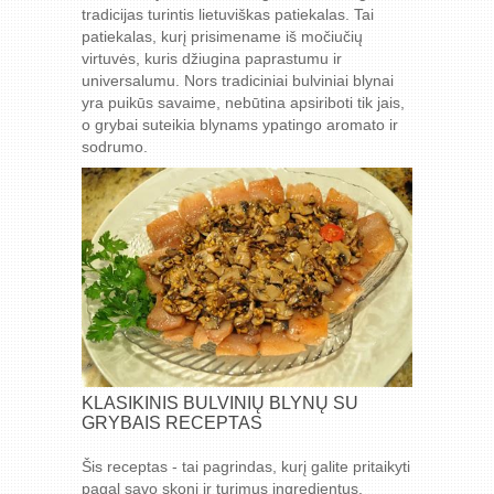
tradicijas turintis lietuviškas patiekalas. Tai
patiekalas, kurį prisimename iš močiučių
virtuvės, kuris džiugina paprastumu ir
universalumu. Nors tradiciniai bulviniai blynai
yra puikūs savaime, nebūtina apsiriboti tik jais,
o grybai suteikia blynams ypatingo aromato ir
sodrumo.
KLASIKINIS BULVINIŲ BLYNŲ SU
GRYBAIS RECEPTAS
Šis receptas - tai pagrindas, kurį galite pritaikyti
pagal savo skonį ir turimus ingredientus.