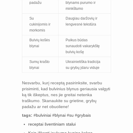
padažu
blynams purumo ir
minkštumo
Su
Daugiau daržovių ir
cukinijomis ir
lengvesnė tekstūra
morkomis
Bulvių košės
Puikus būdas
blynai
sunaudoti vakarykštę
bulvių košę
Sumų krašto
Ukrainietiška tradicija
blynai
su grybų įdaru viduje
Nesvarbu, kurį receptą pasirinksite, svarbu
prisiminti, kad bulvinius blynus geriausia valgyti
ką tik iškeptus, nes jie greitai netenka
traškumo. Skanaukite su grietine, grybų
padažu ar net obuoliene!
tags:
#
bulviniai
#
blynai
#
su
#
grybais
receptai šventiniam stalui
Kaip iškepti jaukumo kupiną keksą