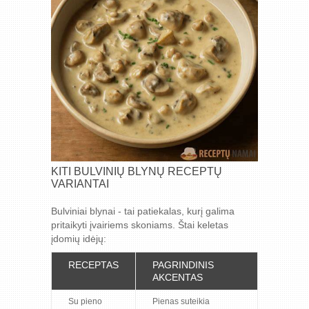
KITI BULVINIŲ BLYNŲ RECEPTŲ
VARIANTAI
Bulviniai blynai - tai patiekalas, kurį galima
pritaikyti įvairiems skoniams. Štai keletas
įdomių idėjų:
RECEPTAS
PAGRINDINIS
AKCENTAS
Su pieno
Pienas suteikia