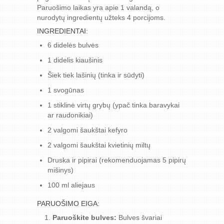
Paruošimo laikas yra apie 1 valandą, o
nurodytų ingredientų užteks 4 porcijoms.
INGREDIENTAI:
6 didelės bulvės
1 didelis kiaušinis
Šiek tiek lašinių (tinka ir sūdyti)
1 svogūnas
1 stiklinė virtų grybų (ypač tinka baravykai
ar raudonikiai)
2 valgomi šaukštai kefyro
2 valgomi šaukštai kvietinių miltų
Druska ir pipirai (rekomenduojamas 5 pipirų
mišinys)
100 ml aliejaus
PARUOŠIMO EIGA:
Paruoškite bulves:
Bulves švariai