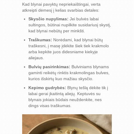
Kad blynai pavyktų nepriekaištingai, verta
atkreipti dėmesį į kelias svarbias detales:
Skysčio nupylimas:
Jei bulvės labai
sultingos, būtinai nupilkite susidariusį skystį,
kad blynai nebūtų per minkšti.
Traškumas:
Norėdami, kad blynai būtų
traškesni, į masę įdėkite šiek tiek krakmolo
arba kepkite juos didesniame kiekyje
aliejaus.
Bulvių pasirinkimas:
Bulviniams blynams
gaminti reikėtų rinktis krakmolingas bulves,
kurios išskirtų kuo mažiau skysčio.
Kepimo gudrybės:
Blynų tešlą dėkite tik į
labai gerai įkaitintą aliejų. Keptuvės su
blynais jokiais būdais neuždenkite, nes
dings visas traškumas.