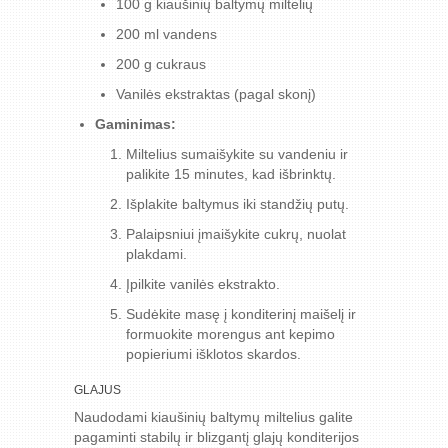
100 g kiaušinių baltymų miltelių
200 ml vandens
200 g cukraus
Vanilės ekstraktas (pagal skonį)
Gaminimas:
Miltelius sumaišykite su vandeniu ir
palikite 15 minutes, kad išbrinktų.
Išplakite baltymus iki standžių putų.
Palaipsniui įmaišykite cukrų, nuolat
plakdami.
Įpilkite vanilės ekstrakto.
Sudėkite masę į konditerinį maišelį ir
formuokite morengus ant kepimo
popieriumi išklotos skardos.
GLAJUS
Naudodami kiaušinių baltymų miltelius galite
pagaminti stabilų ir blizgantį glajų konditerijos