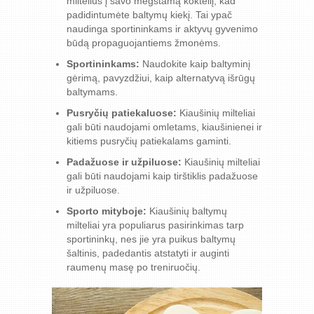
miltelius į savo mėgstamą kokteilį, kad
padidintumėte baltymų kiekį. Tai ypač
naudinga sportininkams ir aktyvų gyvenimo
būdą propaguojantiems žmonėms.
Sportininkams:
Naudokite kaip baltyminį
gėrimą, pavyzdžiui, kaip alternatyvą išrūgų
baltymams.
Pusryčių patiekaluose:
Kiaušinių milteliai
gali būti naudojami omletams, kiaušinienei ir
kitiems pusryčių patiekalams gaminti.
Padažuose ir užpiluose:
Kiaušinių milteliai
gali būti naudojami kaip tirštiklis padažuose
ir užpiluose.
Sporto mityboje:
Kiaušinių baltymų
milteliai yra populiarus pasirinkimas tarp
sportininkų, nes jie yra puikus baltymų
šaltinis, padedantis atstatyti ir auginti
raumenų masę po treniruočių.