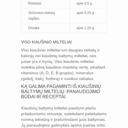
Riebalai
apie 0.5 g
Sočiosios riebalų
apie 0.25 g
rūgštys
Druska
apie 1.25 g
VISO KIAUŠINIO MILTELIAI
Viso kiaušinio milteliai turi daugiau riebalų ir
kalorijų nei kiaušinių baltymų milteliai, nes
juose yra ir trynių. Viso kiaušinio milteliai
suteikia pilną kiaušinio maistinę vertę, įskaitant
vitaminus (A, D, E, B grupės), mineralus
(geležį, kalcį, fosforą) ir sveikus riebalus.
KĄ GALIMA PAGAMINTI IŠ KIAUŠINIŲ
BALTYMŲ MILTELIŲ: PANAUDOJIMO
BŪDAI IR RECEPTAI
Kiaušinių baltymų milteliai pasižymi plačiu
pritaikomumu virtuvėje, suteikdami patiekalams
norimą tekstūrą ir praturtindami juos baltymais.
Jų panaudojimo galimybės apima įvairias sritis: