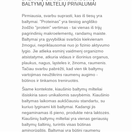
BALTYMŲ MILTELIŲ PRIVALUMAI
Pirmiausia, svarbu suprasti, kas iš tiesų yra
baltymai. "Proteinas" yra tiesiog angliško
žodžio "protein" vertimas - tai vienas iš trijų
pagrindinių makroelementų, randamų maiste.
Baltymai yra gyvybiškai svarbūs kiekvienam
žmogui, nepriklausomai nuo jo fizinio aktyvumo
lygio. Jie atlieka esminį vaidmenį organizmo
atsistatyme, atkuria vidaus ir išorinius organus,
plaukus, nagus, ląsteles ir, žinoma, raumenis.
Tačiau svarbu pabrėžti, kad vien tik baltymų
vartojimas neužtikrins raumenų augimo -
būtinos ir tinkamos treniruotės.
Šiame kontekste, kiaušinio baltymų milteliai
išsiskiria savo unikaliomis savybėmis. Kiaušinio
baltymas laikomas aukščiausiu standartu, su
kuriuo lyginami kiti baltymai. Kadangi jis
negaminamas iš pieno, produkte nėra laktozės.
Kiaušinių baltymų milteliai yra vienas geriausių
baltymų šaltinių, turintis visas būtinas
aminorūgštis. Baltymai yra būtini raumenų