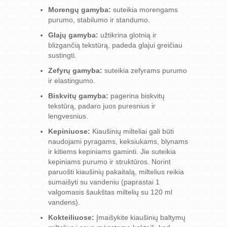
Morengų gamyba:
suteikia morengams
purumo, stabilumo ir standumo.
Glajų gamyba:
užtikrina glotnią ir
blizgančią tekstūrą, padeda glajui greičiau
sustingti.
Zefyrų gamyba:
suteikia zefyrams purumo
ir elastingumo.
Biskvitų gamyba:
pagerina biskvitų
tekstūrą, padaro juos puresnius ir
lengvesnius.
Kepiniuose:
Kiaušinių milteliai gali būti
naudojami pyragams, keksiukams, blynams
ir kitiems kepiniams gaminti. Jie suteikia
kepiniams purumo ir struktūros. Norint
paruošti kiaušinių pakaitalą, miltelius reikia
sumaišyti su vandeniu (paprastai 1
valgomasis šaukštas miltelių su 120 ml
vandens).
Kokteiliuose:
Įmaišykite kiaušinių baltymų