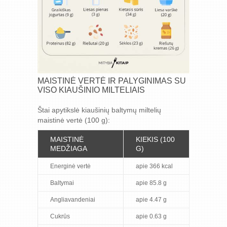
MAISTINĖ VERTĖ IR PALYGINIMAS SU
VISO KIAUŠINIO MILTELIAIS
Štai apytikslė kiaušinių baltymų miltelių
maistinė vertė (100 g):
MAISTINĖ
KIEKIS (100
MEDŽIAGA
G)
Energinė vertė
apie 366 kcal
Baltymai
apie 85.8 g
Angliavandeniai
apie 4.47 g
Cukrūs
apie 0.63 g