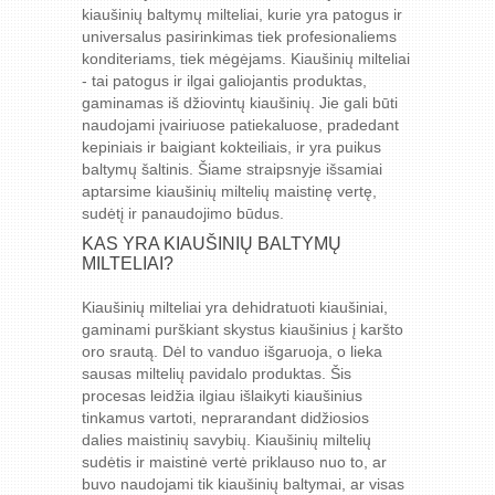
kiaušinių baltymų milteliai, kurie yra patogus ir
universalus pasirinkimas tiek profesionaliems
konditeriams, tiek mėgėjams. Kiaušinių milteliai
- tai patogus ir ilgai galiojantis produktas,
gaminamas iš džiovintų kiaušinių. Jie gali būti
naudojami įvairiuose patiekaluose, pradedant
kepiniais ir baigiant kokteiliais, ir yra puikus
baltymų šaltinis. Šiame straipsnyje išsamiai
aptarsime kiaušinių miltelių maistinę vertę,
sudėtį ir panaudojimo būdus.
KAS YRA KIAUŠINIŲ BALTYMŲ
MILTELIAI?
Kiaušinių milteliai yra dehidratuoti kiaušiniai,
gaminami purškiant skystus kiaušinius į karšto
oro srautą. Dėl to vanduo išgaruoja, o lieka
sausas miltelių pavidalo produktas. Šis
procesas leidžia ilgiau išlaikyti kiaušinius
tinkamus vartoti, neprarandant didžiosios
dalies maistinių savybių. Kiaušinių miltelių
sudėtis ir maistinė vertė priklauso nuo to, ar
buvo naudojami tik kiaušinių baltymai, ar visas