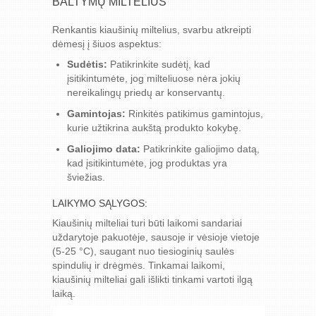
BALTYMŲ MILTELIUS
Renkantis kiaušinių miltelius, svarbu atkreipti
dėmesį į šiuos aspektus:
Sudėtis:
Patikrinkite sudėtį, kad
įsitikintumėte, jog milteliuose nėra jokių
nereikalingų priedų ar konservantų.
Gamintojas:
Rinkitės patikimus gamintojus,
kurie užtikrina aukštą produkto kokybę.
Galiojimo data:
Patikrinkite galiojimo datą,
kad įsitikintumėte, jog produktas yra
šviežias.
LAIKYMO SĄLYGOS:
Kiaušinių milteliai turi būti laikomi sandariai
uždarytoje pakuotėje, sausoje ir vėsioje vietoje
(5-25 °C), saugant nuo tiesioginių saulės
spindulių ir drėgmės. Tinkamai laikomi,
kiaušinių milteliai gali išlikti tinkami vartoti ilgą
laiką.