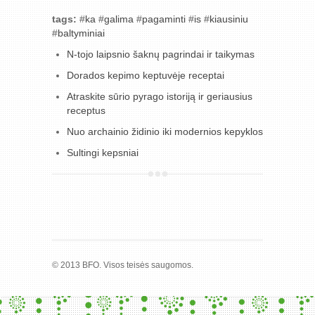
tags:
#
ka
#
galima
#
pagaminti
#
is
#
kiausiniu
#
baltyminiai
N-tojo laipsnio šaknų pagrindai ir taikymas
Dorados kepimo keptuvėje receptai
Atraskite sūrio pyrago istoriją ir geriausius
receptus
Nuo archainio židinio iki modernios kepyklos
Sultingi kepsniai
© 2013 BFO. Visos teisės saugomos.