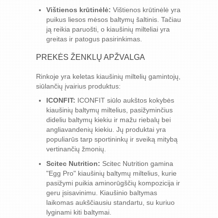
Vištienos krūtinėlė:
Vištienos krūtinėlė yra
puikus liesos mėsos baltymų šaltinis. Tačiau
ją reikia paruošti, o kiaušinių milteliai yra
greitas ir patogus pasirinkimas.
PREKĖS ŽENKLŲ APŽVALGA
Rinkoje yra keletas kiaušinių miltelių gamintojų,
siūlančių įvairius produktus:
ICONFIT:
ICONFIT siūlo aukštos kokybės
kiaušinių baltymų miltelius, pasižyminčius
dideliu baltymų kiekiu ir mažu riebalų bei
angliavandenių kiekiu. Jų produktai yra
populiarūs tarp sportininkų ir sveiką mitybą
vertinančių žmonių.
Scitec Nutrition:
Scitec Nutrition gamina
"Egg Pro" kiaušinių baltymų miltelius, kurie
pasižymi puikia aminorūgščių kompozicija ir
geru įsisavinimu. Kiaušinio baltymas
laikomas aukščiausiu standartu, su kuriuo
lyginami kiti baltymai.