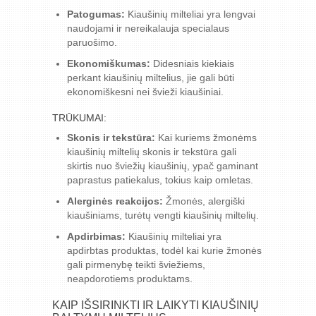
Patogumas:
Kiaušinių milteliai yra lengvai
naudojami ir nereikalauja specialaus
paruošimo.
Ekonomiškumas:
Didesniais kiekiais
perkant kiaušinių miltelius, jie gali būti
ekonomiškesni nei švieži kiaušiniai.
TRŪKUMAI:
Skonis ir tekstūra:
Kai kuriems žmonėms
kiaušinių miltelių skonis ir tekstūra gali
skirtis nuo šviežių kiaušinių, ypač gaminant
paprastus patiekalus, tokius kaip omletas.
Alerginės reakcijos:
Žmonės, alergiški
kiaušiniams, turėtų vengti kiaušinių miltelių.
Apdirbimas:
Kiaušinių milteliai yra
apdirbtas produktas, todėl kai kurie žmonės
gali pirmenybę teikti šviežiems,
neapdorotiems produktams.
KAIP IŠSIRINKTI IR LAIKYTI KIAUŠINIŲ