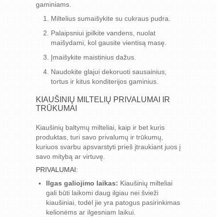
gaminiams.
Miltelius sumaišykite su cukraus pudra.
Palaipsniui įpilkite vandens, nuolat
maišydami, kol gausite vientisą masę.
Įmaišykite maistinius dažus.
Naudokite glajui dekoruoti sausainius,
tortus ir kitus konditerijos gaminius.
KIAUŠINIŲ MILTELIŲ PRIVALUMAI IR
TRŪKUMAI
Kiaušinių baltymų milteliai, kaip ir bet kuris
produktas, turi savo privalumų ir trūkumų,
kuriuos svarbu apsvarstyti prieš įtraukiant juos į
savo mitybą ar virtuvę.
PRIVALUMAI:
Ilgas galiojimo laikas:
Kiaušinių milteliai
gali būti laikomi daug ilgiau nei švieži
kiaušiniai, todėl jie yra patogus pasirinkimas
kelionėms ar ilgesniam laikui.