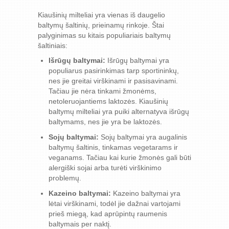
Kiaušinių milteliai yra vienas iš daugelio
baltymų šaltinių, prieinamų rinkoje. Štai
palyginimas su kitais populiariais baltymų
šaltiniais:
Išrūgų baltymai:
Išrūgų baltymai yra
populiarus pasirinkimas tarp sportininkų,
nes jie greitai virškinami ir pasisavinami.
Tačiau jie nėra tinkami žmonėms,
netoleruojantiems laktozės. Kiaušinių
baltymų milteliai yra puiki alternatyva išrūgų
baltymams, nes jie yra be laktozės.
Sojų baltymai:
Sojų baltymai yra augalinis
baltymų šaltinis, tinkamas vegetarams ir
veganams. Tačiau kai kurie žmonės gali būti
alergiški sojai arba turėti virškinimo
problemų.
Kazeino baltymai:
Kazeino baltymai yra
lėtai virškinami, todėl jie dažnai vartojami
prieš miegą, kad aprūpintų raumenis
baltymais per naktį.