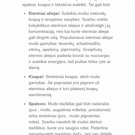
spalvai, kvapui ir tekstūrai suteikti. Tai gali būti:
Eteriniai aliejai:
Suteikia muilui natūralų
kvapą ir terapines savybes. Svarbu rinktis
kokybiškus eterinius aliejus ir atsižvelgti į jų
koncentraciją, nes kai kurie eteriniai aliejai
gali dirginti odą. Populiariausi eteriniai aliejai
muilo gamybai: levandų, arbatmedžio,
citrinų, apelsinų, pipirmėčių. Greipfrutų
eterinis aliejus padeda kovoti su nuovargiu
ir suteikia energijos, tad puikiai tinka ryte ar
dieną.
Kvapai:
Sintetiniai kvapai, skirti muilo
gamybai. Jie paprastai yra pigesni už
eterinius aliejus ir turi platesnį kvapų
asortimentą.
Spalvos:
Muilo dažikliai gali būti natūralūs
(pvz., molis, augaliniai milteliai, prieskoniai)
arba sintetiniai (pvz., muilo pigmentai,
mika). Svarbu naudoti tik muilui skirtus
dažiklius, kurie yra saugūs odai. Patartina
nepadauginti maistinių dažų, nes per didelis