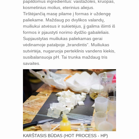
papildomus ingredientus: vaistažoles, kruopas,
kosmetinius molius, eterinius aliejus.
Tirštėjančią masę pilame į formas ir uždengę
paliekame. Maždaug po dvylikos valandų,
muiliukui atvėsus ir sukietėjus, jį galima išimti iš
formos ir pjaustyti norimo dydžio gabalėliais.
Supjaustytas muiliukas paliekamas gerai
vėdinamoje patalpoje „brandintis“. Muiliukas
sutvirtėja, nugaruoja perteklinis vandens kiekis,
susibalansuoja pH. Tai trunka maždaug tris
savaites.
KARŠTASIS BŪDAS (HOT PROCESS - HP)