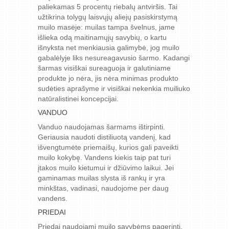
paliekamas 5 procentų riebalų antviršis. Tai
užtikrina tolygų laisvųjų aliejų pasiskirstymą
muilo masėje: muilas tampa švelnus, jame
išlieka odą maitinamųjų savybių, o kartu
išnyksta net menkiausia galimybė, jog muilo
gabalėlyje liks nesureagavusio šarmo. Kadangi
šarmas visiškai sureaguoja ir galutiniame
produkte jo nėra, jis nėra minimas produkto
sudėties aprašyme ir visiškai nekenkia muiliuko
natūralistinei koncepcijai.
VANDUO
Vanduo naudojamas šarmams ištirpinti.
Geriausia naudoti distiliuotą vandenį, kad
išvengtumėte priemaišų, kurios gali paveikti
muilo kokybę. Vandens kiekis taip pat turi
įtakos muilo kietumui ir džiūvimo laikui. Jei
gaminamas muilas slysta iš rankų ir yra
minkštas, vadinasi, naudojome per daug
vandens.
PRIEDAI
Priedai naudojami muilo savybėms pagerinti,