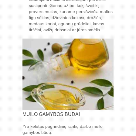
sustiprinti. Geriau už bet kokį šveitiklį
pravers muilas, kuriame persišviečia maltos
figų sėklos, džiovintos kokosų drožlės,
medaus koriai, aguonų grūdeliai, kavos
tirščiai, avižų dribsniai ar jūros smėlis.
MUILO GAMYBOS BŪDAI
Yra keletas pagrindinių rankų darbo muilo
gamybos būdų: