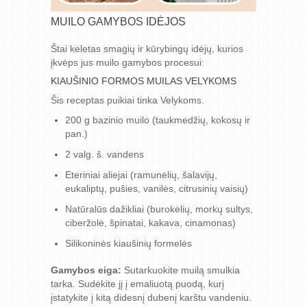
MUILO GAMYBOS IDĖJOS
Štai keletas smagių ir kūrybingų idėjų, kurios
įkvėps jus muilo gamybos procesui:
KIAUŠINIO FORMOS MUILAS VELYKOMS
Šis receptas puikiai tinka Velykoms.
200 g bazinio muilo (taukmedžių, kokosų ir
pan.)
2 valg. š. vandens
Eteriniai aliejai (ramunėlių, šalavijų,
eukaliptų, pušies, vanilės, citrusinių vaisių)
Natūralūs dažikliai (burokėlių, morkų sultys,
ciberžolė, špinatai, kakava, cinamonas)
Silikoninės kiaušinių formelės
Gamybos eiga:
Sutarkuokite muilą smulkia
tarka. Sudėkite jį į emaliuotą puodą, kurį
įstatykite į kitą didesnį dubenį karštu vandeniu.