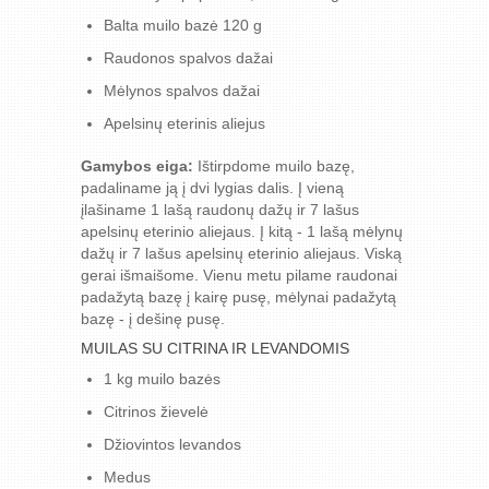
Balta muilo bazė 120 g
Raudonos spalvos dažai
Mėlynos spalvos dažai
Apelsinų eterinis aliejus
Gamybos eiga:
Ištirpdome muilo bazę,
padaliname ją į dvi lygias dalis. Į vieną
įlašiname 1 lašą raudonų dažų ir 7 lašus
apelsinų eterinio aliejaus. Į kitą - 1 lašą mėlynų
dažų ir 7 lašus apelsinų eterinio aliejaus. Viską
gerai išmaišome. Vienu metu pilame raudonai
padažytą bazę į kairę pusę, mėlynai padažytą
bazę - į dešinę pusę.
MUILAS SU CITRINA IR LEVANDOMIS
1 kg muilo bazės
Citrinos žievelė
Džiovintos levandos
Medus