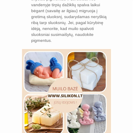
vandenyje tirpių dažiklių spalva laikui
bėgant (savaitę ar ilgiau) migruoja į
gretimą sluoksnį, sudarydamas neryškią
ribą tarp sluoksnių. Jei, pagal kūrybinę
idėją, nenorite, kad muilo spalvoti
sluoksniai susimaišytų, naudokite
pigmentus.