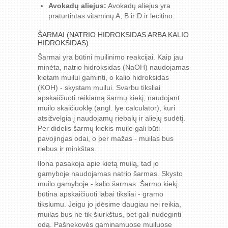
Avokadų aliejus:
Avokadų aliejus yra
praturtintas vitaminų A, B ir D ir lecitino.
ŠARMAI (NATRIO HIDROKSIDAS ARBA KALIO
HIDROKSIDAS)
Šarmai yra būtini muilinimo reakcijai. Kaip jau
minėta, natrio hidroksidas (NaOH) naudojamas
kietam muilui gaminti, o kalio hidroksidas
(KOH) - skystam muilui. Svarbu tiksliai
apskaičiuoti reikiamą šarmų kiekį, naudojant
muilo skaičiuoklę (angl. lye calculator), kuri
atsižvelgia į naudojamų riebalų ir aliejų sudėtį.
Per didelis šarmų kiekis muile gali būti
pavojingas odai, o per mažas - muilas bus
riebus ir minkštas.
Ilona pasakoja apie kietą muilą, tad jo
gamyboje naudojamas natrio šarmas. Skysto
muilo gamyboje - kalio šarmas. Šarmo kiekį
būtina apskaičiuoti labai tiksliai - gramo
tikslumu. Jeigu jo įdėsime daugiau nei reikia,
muilas bus ne tik šiurkštus, bet gali nudeginti
odą. Pašnekovės gaminamuose muiluose