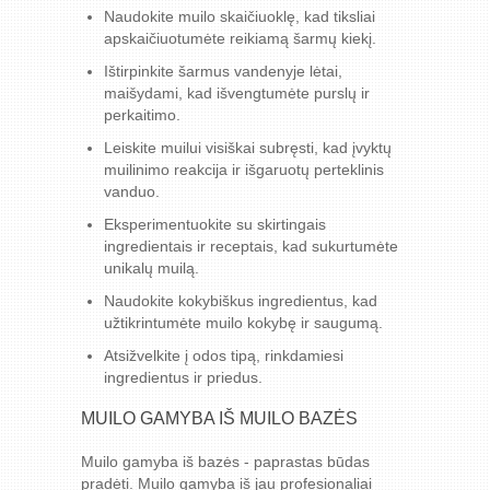
Naudokite muilo skaičiuoklę, kad tiksliai
apskaičiuotumėte reikiamą šarmų kiekį.
Ištirpinkite šarmus vandenyje lėtai,
maišydami, kad išvengtumėte purslų ir
perkaitimo.
Leiskite muilui visiškai subręsti, kad įvyktų
muilinimo reakcija ir išgaruotų perteklinis
vanduo.
Eksperimentuokite su skirtingais
ingredientais ir receptais, kad sukurtumėte
unikalų muilą.
Naudokite kokybiškus ingredientus, kad
užtikrintumėte muilo kokybę ir saugumą.
Atsižvelkite į odos tipą, rinkdamiesi
ingredientus ir priedus.
MUILO GAMYBA IŠ MUILO BAZĖS
Muilo gamyba iš bazės - paprastas būdas
pradėti. Muilo gamyba iš jau profesionaliai