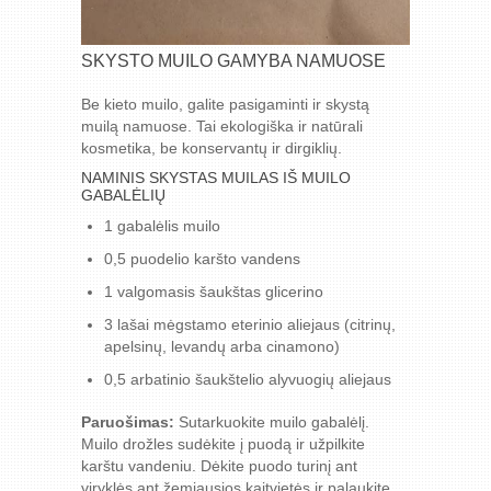
SKYSTO MUILO GAMYBA NAMUOSE
Be kieto muilo, galite pasigaminti ir skystą
muilą namuose. Tai ekologiška ir natūrali
kosmetika, be konservantų ir dirgiklių.
NAMINIS SKYSTAS MUILAS IŠ MUILO
GABALĖLIŲ
1 gabalėlis muilo
0,5 puodelio karšto vandens
1 valgomasis šaukštas glicerino
3 lašai mėgstamo eterinio aliejaus (citrinų,
apelsinų, levandų arba cinamono)
0,5 arbatinio šaukštelio alyvuogių aliejaus
Paruošimas:
Sutarkuokite muilo gabalėlį.
Muilo drožles sudėkite į puodą ir užpilkite
karštu vandeniu. Dėkite puodo turinį ant
viryklės ant žemiausios kaitvietės ir palaukite,