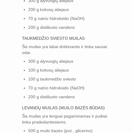
300 g alyvuogių aliejaus
200 g kokosų aliejaus
70 g natrio hidroksido (NaOH)
200 g distiliuoto vandens
TAUKMEDŽIO SVIESTO MUILAS
Šis muilas yra labai drėkinantis ir tinka sausai
odai.
300 g alyvuogių aliejaus
100 g kokosų aliejaus
100 g taukmedžio sviesto
70 g natrio hidroksido (NaOH)
200 g distiliuoto vandens
LEVANDŲ MUILAS (MUILO BAZĖS BŪDAS)
Šis muilas yra lengvai pagaminamas ir puikiai
tinka pradedantiesiems.
500 g muilo bazės (pvz., glicerino)