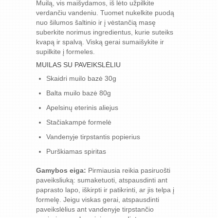
Muilą, vis maišydamos, iš lėto užpilkite
verdančiu vandeniu. Tuomet nukelkite puodą
nuo šilumos šaltinio ir į vėstančią masę
suberkite norimus ingredientus, kurie suteiks
kvapą ir spalvą. Viską gerai sumaišykite ir
supilkite į formeles.
MUILAS SU PAVEIKSLĖLIU
Skaidri muilo bazė 30g
Balta muilo bazė 80g
Apelsinų eterinis aliejus
Stačiakampė formelė
Vandenyje tirpstantis popierius
Purškiamas spiritas
Gamybos eiga:
Pirmiausia reikia pasiruošti
paveiksliuką: sumaketuoti, atspausdinti ant
paprasto lapo, iškirpti ir patikrinti, ar jis telpa į
formelę. Jeigu viskas gerai, atspausdinti
paveikslėlius ant vandenyje tirpstančio