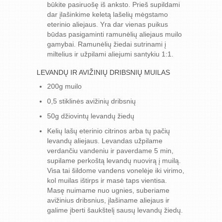
būkite pasiruošę iš anksto. Prieš supildami
dar įlašinkime keletą lašelių mėgstamo
eterinio aliejaus. Yra dar vienas puikus
būdas pasigaminti ramunėlių aliejaus muilo
gamybai. Ramunėlių žiedai sutrinami į
miltelius ir užpilami aliejumi santykiu 1:1.
LEVANDŲ IR AVIŽINIŲ DRIBSNIŲ MUILAS
200g muilo
0,5 stiklinės avižinių dribsnių
50g džiovintų levandų žiedų
Kelių lašų eterinio citrinos arba tų pačių
levandų aliejaus. Levandas užpilame
verdančiu vandeniu ir paverdame 5 min,
supilame perkoštą levandų nuovirą į muilą.
Visa tai šildome vandens vonelėje iki virimo,
kol muilas ištirps ir masė taps vientisa.
Masę nuimame nuo ugnies, suberiame
avižinius dribsnius, įlašiname aliejaus ir
galime įberti šaukštelį sausų levandų žiedų.