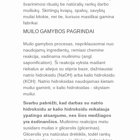
švarinimosi ritualų be natūralių rankų darbo
muiliukų. Skirtingų kvapų, spalvų, savybių
muilai kitokie, nei tie, kuriuos masiškai gamina
fabrikai.
MUILO GAMYBOS PAGRINDAI
Muilo gamybos procesas, nepriklausomai nuo
naudojamų ingredientų, remiasi chemine
reakcija, vadinama muilinimu (angl.
saponification). Ši reakcija vyksta maišant
riebalus ar aliejus su stipria baze, dažniausiai
natrio hidroksidu (NaOH) arba kalio hidroksidu
(KOH). Natrio hidroksidas naudojamas kietam
muilui gaminti, o kalio hidroksidas - skystam
muilui.
Svarbu pabrėžti, kad darbas su natrio
hidroksidu ar kalio hidroksidu reikalauja
ypatingo atsargumo, nes šios medžiagos
yra ėsdinančios.
Muilinimo reakcijos metu
susidaro muilas ir glicerolis (glicerinas).
Glicerolis yra natūralus drėkiklis, todėl rankų