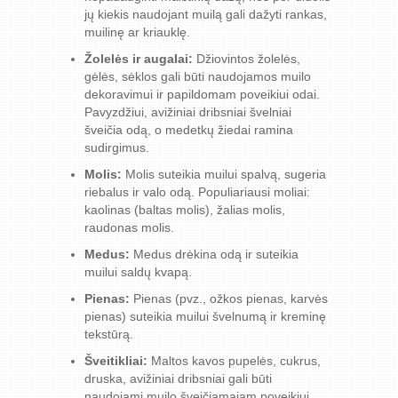
jų kiekis naudojant muilą gali dažyti rankas,
muilinę ar kriauklę.
Žolelės ir augalai:
Džiovintos žolelės,
gėlės, sėklos gali būti naudojamos muilo
dekoravimui ir papildomam poveikiui odai.
Pavyzdžiui, avižiniai dribsniai švelniai
šveičia odą, o medetkų žiedai ramina
sudirgimus.
Molis:
Molis suteikia muilui spalvą, sugeria
riebalus ir valo odą. Populiariausi moliai:
kaolinas (baltas molis), žalias molis,
raudonas molis.
Medus:
Medus drėkina odą ir suteikia
muilui saldų kvapą.
Pienas:
Pienas (pvz., ožkos pienas, karvės
pienas) suteikia muilui švelnumą ir kreminę
tekstūrą.
Šveitikliai:
Maltos kavos pupelės, cukrus,
druska, avižiniai dribsniai gali būti
naudojami muilo šveičiamajam poveikiui