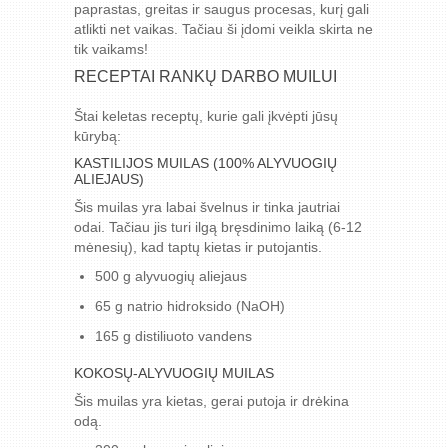
paprastas, greitas ir saugus procesas, kurį gali
atlikti net vaikas. Tačiau ši įdomi veikla skirta ne
tik vaikams!
RECEPTAI RANKŲ DARBO MUILUI
Štai keletas receptų, kurie gali įkvėpti jūsų
kūrybą:
KASTILIJOS MUILAS (100% ALYVUOGIŲ
ALIEJAUS)
Šis muilas yra labai švelnus ir tinka jautriai
odai. Tačiau jis turi ilgą bręsdinimo laiką (6-12
mėnesių), kad taptų kietas ir putojantis.
500 g alyvuogių aliejaus
65 g natrio hidroksido (NaOH)
165 g distiliuoto vandens
KOKOSŲ-ALYVUOGIŲ MUILAS
Šis muilas yra kietas, gerai putoja ir drėkina
odą.