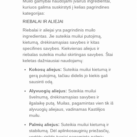
Muilo gamybai naudojami įvairūs ingredientai,
kuriuos galima suskirstyti į kelias pagrindines
kategorijas:
RIEBALAI IR ALIEJAI
Riebalai ir aliejai yra pagrindinis muilo
ingredientas. Jie suteikia muilui putojimą,
kietumą, drėkinamąsias savybes ir kitas
specifines savybes. Kiekvienas aliejus ir
riebalas suteikia muilui skirtingas savybes. Štai
keletas dažniausiai naudojamų:
Kokosų aliejus:
Suteikia muilui kietumą ir
gerą putojimą, tačiau didelis jo kiekis gali
sausinti odą.
Alyvuogių aliejus:
Suteikia muilui
švelnumą, drėkinamąsias savybes ir
ilgalaikę putą. Muilas, pagamintas vien tik iš
alyvuogių aliejaus, vadinamas Kastilijos
muilu.
Palmių aliejus:
Suteikia muilui kietumą ir
stabilumą. Dėl aplinkosauginių priežasčių,
vertėtų rinktis tvariai pagamintą palmių