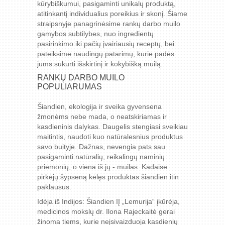
kūrybiškumui, pasigaminti unikalų produktą,
atitinkantį individualius poreikius ir skonį. Šiame
straipsnyje panagrinėsime rankų darbo muilo
gamybos subtilybes, nuo ingredientų
pasirinkimo iki pačių įvairiausių receptų, bei
pateiksime naudingų patarimų, kurie padės
jums sukurti išskirtinį ir kokybišką muilą.
RANKŲ DARBO MUILO
POPULIARUMAS
Šiandien, ekologija ir sveika gyvensena
žmonėms nebe mada, o neatskiriamas ir
kasdieninis dalykas. Daugelis stengiasi sveikiau
maitintis, naudoti kuo natūralesnius produktus
savo buityje. Dažnas, nevengia pats sau
pasigaminti natūralių, reikalingų naminių
priemonių, o viena iš jų - muilas. Kadaise
pirkėjų šypseną kėlęs produktas šiandien itin
paklausus.
Idėja iš Indijos: Šiandien IĮ „Lemurija“ įkūrėja,
medicinos mokslų dr. Ilona Rajeckaitė gerai
žinoma tiems, kurie neįsivaizduoja kasdienių