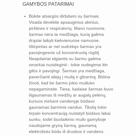
GAMYBOS PATARIMAI
Būkite atsargūs dirbdami su šarmais.
Visada dėvėkite apsauginius akinius,
pirštines ir respiratorių. Mano nuomone,
šarmas nėra ta medžiaga, kurią galima
drąsiai laikyti kiekvienuose namuose.
Ištirpintas ar net sudrėkęs šarmas yra
pavojingesnis už koncentruotą rūgštį.
Neapdairiai elgiantis su šarmu galima
smarkiai nusideginti - tokie nudegimai itin
gilūs ir pavojingi. Šarmas yra medžiaga,
paverčianti aliejų į muilą ir gliceriną. Būtina
žinoti, kad be šarmo jokio muiliuko
nepagaminsite. Tiesa, kadaise šarmas buvo
išgaunamas iš medžių ar augalų pelenų,
kuriuos mirkant vandenyje būdavo
gaunamas šarminis vanduo. Tikslią tokio
tirpalo koncentraciją nustatyti būdavo labai
sunku, todėl šiuolaikinio muilo gamyboje
naudojame gryną šarmą, gaunamą
elektrolizės būdu iš druskos ir vandens.