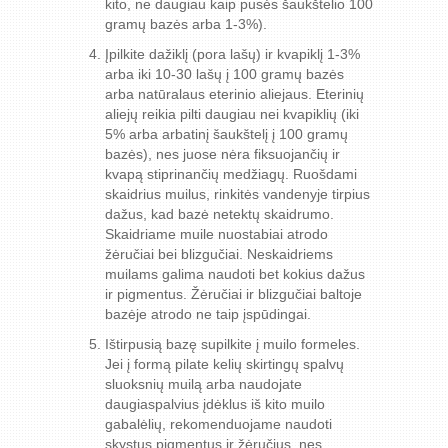
kito, ne daugiau kaip pusės šaukštelio 100
gramų bazės arba 1-3%).
Įpilkite dažiklį (pora lašų) ir kvapiklį 1-3%
arba iki 10-30 lašų į 100 gramų bazės
arba natūralaus eterinio aliejaus. Eterinių
aliejų reikia pilti daugiau nei kvapiklių (iki
5% arba arbatinį šaukštelį į 100 gramų
bazės), nes juose nėra fiksuojančių ir
kvapą stiprinančių medžiagų. Ruošdami
skaidrius muilus, rinkitės vandenyje tirpius
dažus, kad bazė netektų skaidrumo.
Skaidriame muile nuostabiai atrodo
žėručiai bei blizgučiai. Neskaidriems
muilams galima naudoti bet kokius dažus
ir pigmentus. Žėručiai ir blizgučiai baltoje
bazėje atrodo ne taip įspūdingai.
Ištirpusią bazę supilkite į muilo formeles.
Jei į formą pilate kelių skirtingų spalvų
sluoksnių muilą arba naudojate
daugiaspalvius įdėklus iš kito muilo
gabalėlių, rekomenduojame naudoti
skystus pigmentus ir žėručius, nes