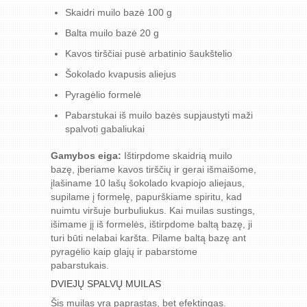
Skaidri muilo bazė 100 g
Balta muilo bazė 20 g
Kavos tirščiai pusė arbatinio šaukštelio
Šokolado kvapusis aliejus
Pyragėlio formelė
Pabarstukai iš muilo bazės supjaustyti maži
spalvoti gabaliukai
Gamybos eiga:
Ištirpdome skaidrią muilo
bazę, įberiame kavos tirščių ir gerai išmaišome,
įlašiname 10 lašų šokolado kvapiojo aliejaus,
supilame į formelę, papurškiame spiritu, kad
nuimtu viršuje burbuliukus. Kai muilas sustings,
išimame jį iš formelės, ištirpdome baltą bazę, ji
turi būti nelabai karšta. Pilame baltą bazę ant
pyragėlio kaip glajų ir pabarstome
pabarstukais.
DVIEJŲ SPALVŲ MUILAS
Šis muilas yra paprastas, bet efektingas.