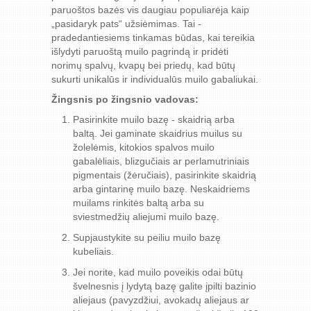
paruoštos bazės vis daugiau populiarėja kaip
„pasidaryk pats“ užsiėmimas. Tai -
pradedantiesiems tinkamas būdas, kai tereikia
išlydyti paruoštą muilo pagrindą ir pridėti
norimų spalvų, kvapų bei priedų, kad būtų
sukurti unikalūs ir individualūs muilo gabaliukai.
Žingsnis po žingsnio vadovas:
Pasirinkite muilo bazę - skaidrią arba
baltą. Jei gaminate skaidrius muilus su
žolelėmis, kitokios spalvos muilo
gabalėliais, blizgučiais ar perlamutriniais
pigmentais (žėručiais), pasirinkite skaidrią
arba gintarinę muilo bazę. Neskaidriems
muilams rinkitės baltą arba su
sviestmedžių aliejumi muilo bazę.
Supjaustykite su peiliu muilo bazę
kubeliais.
Jei norite, kad muilo poveikis odai būtų
švelnesnis į lydytą bazę galite įpilti bazinio
aliejaus (pavyzdžiui, avokadų aliejaus ar