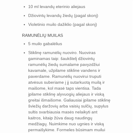
10 ml levandų eterinio aliejaus
Džiovintų levandų žiedų (pagal skonį)
Violetinio muilo dažiklio (pagal skonį)
RAMUNĖLIŲ MUILAS
5 muilo gabalėlius
Stiklinę ramunėlių nuoviro. Nuoviras
gaminamas taip: šaukštelį džiovintų
ramunėlių žiedų sumalame pavyzdžiui
kavamale, užpilame stikline vandens ir
paverdame. Ramunėlių nuovirui truputi
atvėsus suberiame į jį sutarkuotą muilą ir
maišome, kol masė taps vientisa. Tada
įpilame stiklinę alyvuogių aliejaus ir viską
greitai išmaišome. Galiausiai įpilame stiklinę
šviežių daržovių arba vaisių sulčių, supylus
sultis svarbiausia masės nelaikyti ant
kaitros, kitaip žūva daug naudingų
medžiagų. Nuimkime nuo ugnies ir viską
permaišykime. Formeles būsimam muilui