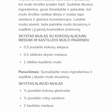
kol muilo drožlės pradės tirpti. Sudėkite likusius
ingredientus, gerai išmaišykite ir palaukite, kol
muilo drožlės visiškai ištirps ir muilas taps
vientisos ir glotnios konsistencijos. Leiskite
muilui atvėsti, tada paimkite muilo dozatorių ir
supilkite į jį gautą kosmetikos priemonę.
SKYSTAS MUILAS SU KOKOSŲ ALIEJUMI,
MEDUMI IR KASTILIJOS MUILO PAGRINDU
0,5 puodelio kokosų aliejaus
0,5 stiklinės skysto medaus
1 stiklinė kastilinio muilo
Paruošimas:
Sumaišykite visus ingredientus ir
supilkite į skysto muilo dozatorių.
SKYSTAS ALAVIJO MUILAS
¾ puodelio kokosų gliukozido
¾ puodelio rožių vandens
2 šaukštai medaus