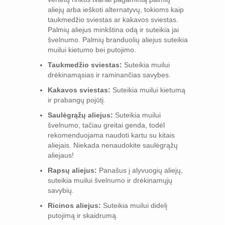
aliejų arba ieškoti alternatyvų, tokioms kaip
taukmedžio sviestas ar kakavos sviestas.
Palmių aliejus minkština odą ir suteikia jai
švelnumo. Palmių branduolių aliejus suteikia
muilui kietumo bei putojimo.
Taukmedžio sviestas:
Suteikia muilui
drėkinamąsias ir raminančias savybes.
Kakavos sviestas:
Suteikia muilui kietumą
ir prabangų pojūtį.
Saulėgrąžų aliejus:
Suteikia muilui
švelnumo, tačiau greitai genda, todėl
rekomenduojama naudoti kartu su kitais
aliejais. Niekada nenaudokite saulėgrąžų
aliejaus!
Rapsų aliejus:
Panašus į alyvuogių aliejų,
suteikia muilui švelnumo ir drėkinamųjų
savybių.
Ricinos aliejus:
Suteikia muilui didelį
putojimą ir skaidrumą.