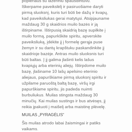
popieriaus su lazeriniu spausdintuvu.
Iškerpame paveikslėlį ir pasiruošiame daryti
pirmą sluoksnį, kuris turi būti be dažų ir kvapų,
kad paveiksliukas gerai matytųsi. Atsipjauname
maždaug 30 g skaidrios muilo bazės ir ją
ištirpiname. Ištirpusią skaidrią bazę supilkite į
muilo formą, papurkškite spiritu, apverskite
paveiksliuką, įdėkite jį į formelę gerąja puse
žemyn ir su dantų krapštuku paskandinkite jį
skaidrioje bazėje. Antras muilo sluoksnis turi
būti baltas. Į jį galima įlašinti kelis lašus
kvapiųjų arba eterinių aliejų. Ištirpdome muilo
bazę, įlašiname 10 lašų apelsino eterinio
aliejaus, papurškiame pirmą sluoksnį spiritu ir
užpilame paruoštą baltą bazę, viršų irgi
papurškiame spiritu, jis padeda nuimti
burbuliukus. Muilas stingsta maždaug 30
minučių. Kai muilas sustings ir bus atvėsęs, jį
reikia įpakuoti į maišelį arba maistinę plėvelę.
MUILAS „PYRAGĖLIS“
Šis muilas atrodo labai žaismingai ir patiks
vaikams.