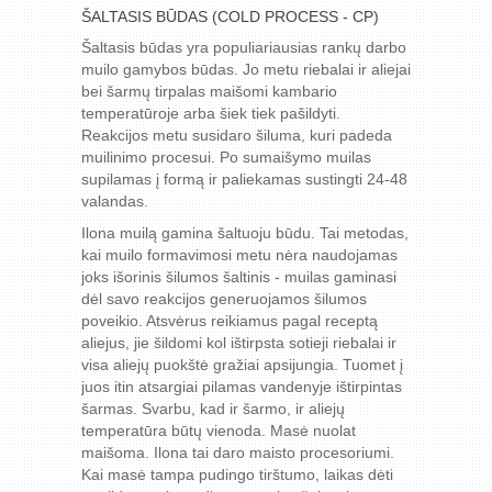
ŠALTASIS BŪDAS (COLD PROCESS - CP)
Šaltasis būdas yra populiariausias rankų darbo
muilo gamybos būdas. Jo metu riebalai ir aliejai
bei šarmų tirpalas maišomi kambario
temperatūroje arba šiek tiek pašildyti.
Reakcijos metu susidaro šiluma, kuri padeda
muilinimo procesui. Po sumaišymo muilas
supilamas į formą ir paliekamas sustingti 24-48
valandas.
Ilona muilą gamina šaltuoju būdu. Tai metodas,
kai muilo formavimosi metu nėra naudojamas
joks išorinis šilumos šaltinis - muilas gaminasi
dėl savo reakcijos generuojamos šilumos
poveikio. Atsvėrus reikiamus pagal receptą
aliejus, jie šildomi kol ištirpsta sotieji riebalai ir
visa aliejų puokštė gražiai apsijungia. Tuomet į
juos itin atsargiai pilamas vandenyje ištirpintas
šarmas. Svarbu, kad ir šarmo, ir aliejų
temperatūra būtų vienoda. Masė nuolat
maišoma. Ilona tai daro maisto procesoriumi.
Kai masė tampa pudingo tirštumo, laikas dėti