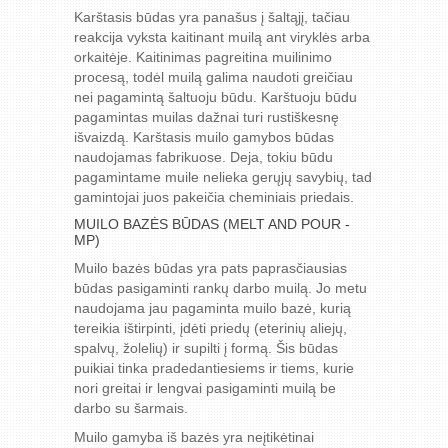
Karštasis būdas yra panašus į šaltąjį, tačiau
reakcija vyksta kaitinant muilą ant viryklės arba
orkaitėje. Kaitinimas pagreitina muilinimo
procesą, todėl muilą galima naudoti greičiau
nei pagamintą šaltuoju būdu. Karštuoju būdu
pagamintas muilas dažnai turi rustiškesnę
išvaizdą. Karštasis muilo gamybos būdas
naudojamas fabrikuose. Deja, tokiu būdu
pagamintame muile nelieka gerųjų savybių, tad
gamintojai juos pakeičia cheminiais priedais.
MUILO BAZĖS BŪDAS (MELT AND POUR -
MP)
Muilo bazės būdas yra pats paprasčiausias
būdas pasigaminti rankų darbo muilą. Jo metu
naudojama jau pagaminta muilo bazė, kurią
tereikia ištirpinti, įdėti priedų (eterinių aliejų,
spalvų, žolelių) ir supilti į formą. Šis būdas
puikiai tinka pradedantiesiems ir tiems, kurie
nori greitai ir lengvai pasigaminti muilą be
darbo su šarmais.
Muilo gamyba iš bazės yra neįtikėtinai