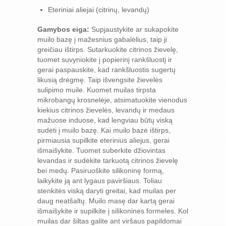
Eteriniai aliejai (citrinų, levandų)
Gamybos eiga:
Supjaustykite ar sukapokite
muilo bazę į mažesnius gabalėlius, taip ji
greičiau ištirps. Sutarkuokite citrinos žievelę,
tuomet suvyniokite į popierinį rankšluostį ir
gerai paspauskite, kad rankšluostis sugertų
likusią drėgmę. Taip išvengsite žievelės
sulipimo muile. Kuomet muilas tirpsta
mikrobangų krosnelėje, atsimatuokite vienodus
kiekius citrinos žievelės, levandų ir medaus
mažuose induose, kad lengviau būtų viską
sudėti į muilo bazę. Kai muilo bazė ištirps,
pirmiausia supilkite eterinius aliejus, gerai
išmaišykite. Tuomet suberkite džiovintas
levandas ir sudėkite tarkuotą citrinos žievelę
bei medų. Pasiruoškite silikoninę formą,
laikykite ją ant lygaus paviršiaus. Toliau
stenkitės viską daryti greitai, kad muilas per
daug neatšaltų. Muilo masę dar kartą gerai
išmaišykite ir supilkite į silikonines formeles. Kol
muilas dar šiltas galite ant viršaus papildomai