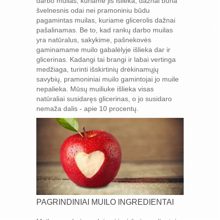
darbo muilas, kuriame jis išlieka, dažnai būna
švelnesnis odai nei pramoniniu būdu
pagamintas muilas, kuriame glicerolis dažnai
pašalinamas. Be to, kad rankų darbo muilas
yra natūralus, sakykime, pašnekovės
gaminamame muilo gabalėlyje išlieka dar ir
glicerinas. Kadangi tai brangi ir labai vertinga
medžiaga, turinti išskirtinių drėkinamųjų
savybių, pramoniniai muilo gamintojai jo muile
nepalieka. Mūsų muiliuke išlieka visas
natūraliai susidaręs glicerinas, o jo susidaro
nemaža dalis - apie 10 procentų.
PAGRINDINIAI MUILO INGREDIENTAI