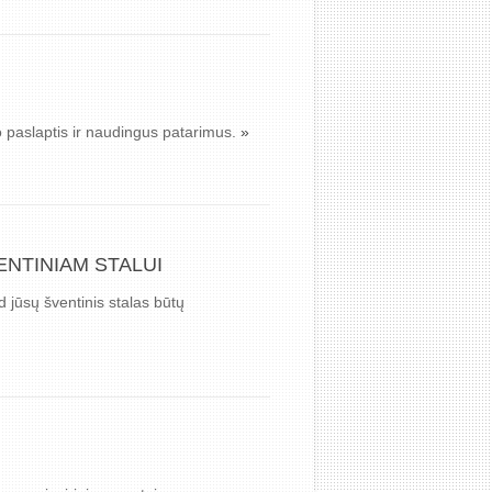
o paslaptis ir naudingus patarimus.
»
ENTINIAM STALUI
d jūsų šventinis stalas būtų