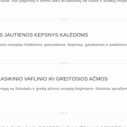
ose: nuo pagrindų ir virimo laiko iki kiaušinių be lukšto ir kūdikių mityb
S JAUTIENOS KEPSNYS KALĖDOMS
nio receptas Kalėdoms: paruošimas, kepimas, gardinimas ir patiekimo
ASIKINIO VAFLINIO IKI GREITOSIOS AČMOS
pyragą su šokoladu ir greitą ačmos receptą tinginiams. Išsamūs aprašym