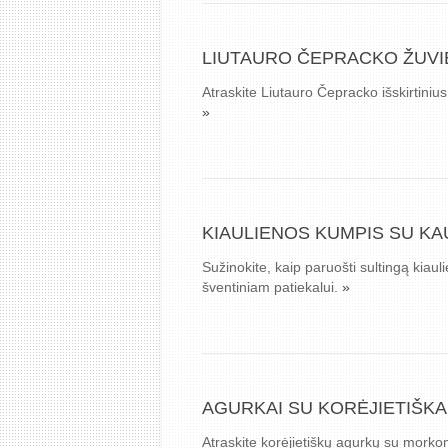
LIUTAURO ČEPRACKO ŽUVIE
Atraskite Liutauro Čepracko išskirtinius
»
KIAULIENOS KUMPIS SU KAU
Sužinokite, kaip paruošti sultingą kia
šventiniam patiekalui.
»
AGURKAI SU KORĖJIETIŠKA
Atraskite korėjietiškų agurkų su morko