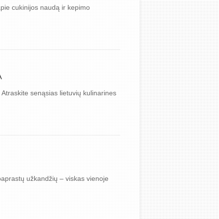
 apie cukinijos naudą ir kepimo
A
 Atraskite senąsias lietuvių kulinarines
paprastų užkandžių – viskas vienoje