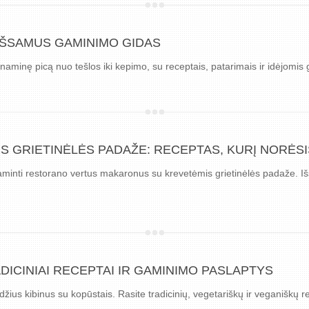
 IŠSAMUS GAMINIMO GIDAS
naminę picą nuo tešlos iki kepimo, su receptais, patarimais ir idėjomi
 GRIETINĖLĖS PADAŽE: RECEPTAS, KURĮ NORĖSI
igaminti restorano vertus makaronus su krevetėmis grietinėlės padaže. I
ADICINIAI RECEPTAI IR GAMINIMO PASLAPTYS
ius kibinus su kopūstais. Rasite tradicinių, vegetariškų ir veganiškų r