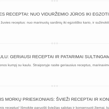
S RECEPTAI: NUO VIDURŽEMIO JŪROS IKI EGZOTI
 žuvies receptus: nuo marinuotų sardinių iki egzotiško kario, ir sužinokit
LU: GERIAUSI RECEPTAI IR PATARIMAI SULTINGA
ulienos kumpį su kaulu. Straipsnyje rasite geriausius receptus, marinav
IS MORKŲ PRIESKONIAIS: ŠVIEŽI RECEPTAI IR KO
mis receptus! Išmokite paruošti šviežias salotas ir konservuoti žiemai,