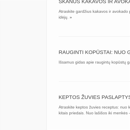
SKANUS KAKAVOS IR AVOK
Atraskite gardžius kakavos ir avokado p
idėjų.
»
RAUGINTI KOPŪSTAI: NUO 
Išsamus gidas apie raugintų kopūstų ga
KEPTOS ŽUVIES PASLAPTY
Atraskite keptos žuvies receptus: nuo k
kitais priedais. Nuo lašišos iki menkės