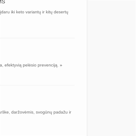
MS
aru iki keto variantų ir kitų desertų
a, efektyvią pelėsio prevenciją.
»
 varške, daržovėmis, svogūnų padažu ir