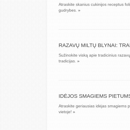
Atraskite skanius cukinijos receptus fol
gudrybes.
»
RAZAVŲ MILTŲ BLYNAI: TR
Sužinokite viską apie tradicinius razavų
tradicijas.
»
IDĖJOS SMAGIEMS PIETUM
Atraskite geriausias idėjas smagiems p
vietoje!
»