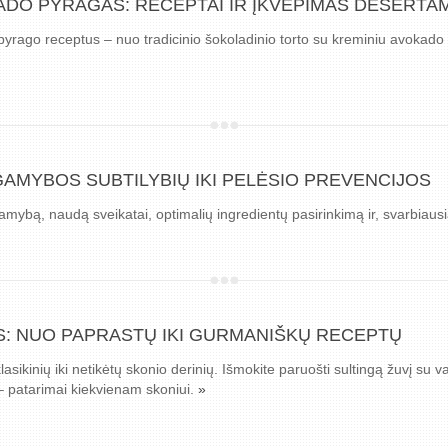
ADO PYRAGAS: RECEPTAI IR ĮKVĖPIMAS DESERTA
yrago receptus – nuo tradicinio šokoladinio torto su kreminiu avokado įd
GAMYBOS SUBTILYBIŲ IKI PELĖSIO PREVENCIJOS
mybą, naudą sveikatai, optimalių ingredientų pasirinkimą ir, svarbiausi
S: NUO PAPRASTŲ IKI GURMANIŠKŲ RECEPTŲ
lasikinių iki netikėtų skonio derinių. Išmokite paruošti sultingą žuvį su
 – patarimai kiekvienam skoniui.
»