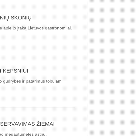
NIŲ SKONIŲ
e apie jo įtaką Lietuvos gastronomijai.
M KEPSNIUI
imo gudrybes ir patarimus tobulam
NSERVAVIMAS ŽIEMAI
 kad mėgautumėtės aštriu,