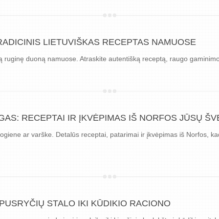
RADICINIS LIETUVIŠKAS RECEPTAS NAMUOSE
ikytą ruginę duoną namuose. Atraskite autentišką receptą, raugo gaminim
AS: RECEPTAI IR ĮKVĖPIMAS IŠ NORFOS JŪSŲ ŠV
ogiene ar varške. Detalūs receptai, patarimai ir įkvėpimas iš Norfos, ka
 PUSRYČIŲ STALO IKI KŪDIKIO RACIONO