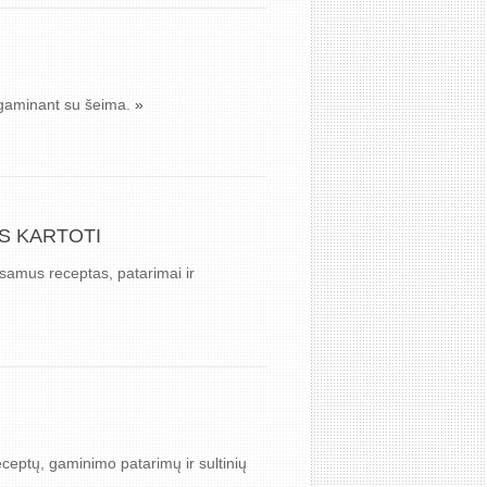
s gaminant su šeima.
»
S KARTOTI
šsamus receptas, patarimai ir
eceptų, gaminimo patarimų ir sultinių