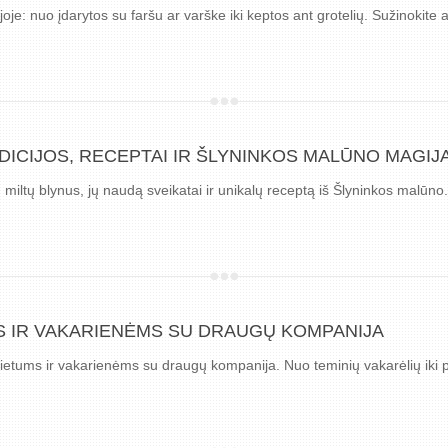
ijoje: nuo įdarytos su faršu ar varške iki keptos ant grotelių. Sužinokite
ADICIJOS, RECEPTAI IR ŠLYNINKOS MALŪNO MAGIJ
 miltų blynus, jų naudą sveikatai ir unikalų receptą iš Šlyninkos malūno.
S IR VAKARIENĖMS SU DRAUGŲ KOMPANIJA
ietums ir vakarienėms su draugų kompanija. Nuo teminių vakarėlių iki 