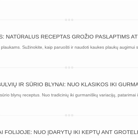
S: NATŪRALUS RECEPTAS GROŽIO PASLAPTIMS AT
ią plaukams. Sužinokite, kaip paruošti ir naudoti kaukes plaukų augimui s
LVIŲ IR SŪRIO BLYNAI: NUO KLASIKOS IKI GURM
 sūrio blynų receptus. Nuo tradicinių iki gurmaniškų variacijų, patarimai
I FOLIJOJE: NUO ĮDARYTŲ IKI KEPTŲ ANT GROTEL