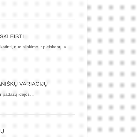
SKLEISTI
katinti, nuo slinkimo ir pleiskanų.
»
ANIŠKŲ VARIACIJŲ
 ir padažų idėjos.
»
IŲ