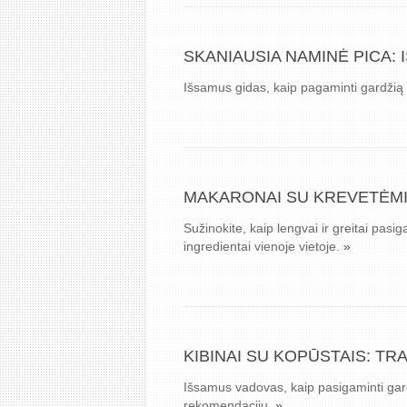
SKANIAUSIA NAMINĖ PICA:
Išsamus gidas, kaip pagaminti gardžią 
MAKARONAI SU KREVETĖMIS
Sužinokite, kaip lengvai ir greitai pas
ingredientai vienoje vietoje.
»
KIBINAI SU KOPŪSTAIS: TR
Išsamus vadovas, kaip pasigaminti gardž
rekomendacijų.
»