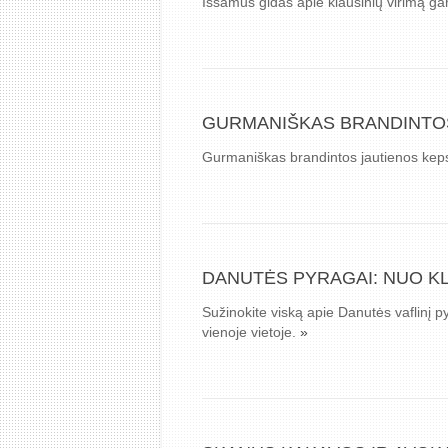
Išsamus gidas apie kiaušinių virimą garu
GURMANIŠKAS BRANDINTO
Gurmaniškas brandintos jautienos keps
DANUTĖS PYRAGAI: NUO KL
Sužinokite viską apie Danutės vaflinį 
vienoje vietoje.
»