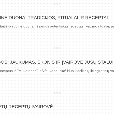
INĖ DUONA: TRADICIJOS, RITUALAI IR RECEPTAI
taitiška ruginė duona. Išsamus autentiškas receptas, kepimo ritualai, p
S: JAUKUMAS, SKONIS IR ĮVAIROVĖ JŪSŲ STALUI
eceptus iš "Mukatanas" ir Alfo Ivanausko! Nuo klasikinių iki egzotinių va
ETŲ RECEPTŲ ĮVAIROVĖ