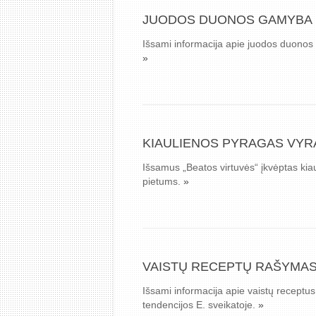
JUODOS DUONOS GAMYBA I
Išsami informacija apie juodos duonos ga
»
KIAULIENOS PYRAGAS VYRA
Išsamus „Beatos virtuvės“ įkvėptas kia
pietums.
»
VAISTŲ RECEPTŲ RAŠYMAS 
Išsami informacija apie vaistų receptus 
tendencijos E. sveikatoje.
»