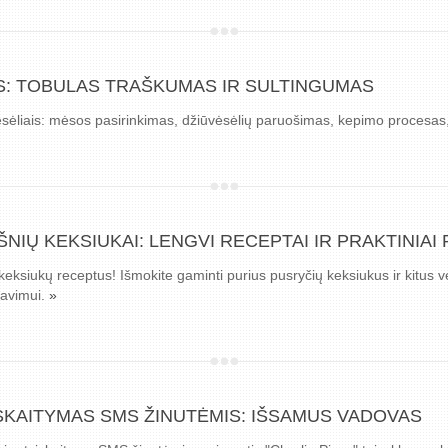
IS: TOBULAS TRAŠKUMAS IR SULTINGUMAS
ėliais: mėsos pasirinkimas, džiūvėsėlių paruošimas, kepimo procesas, 
IŲ KEKSIUKAI: LENGVI RECEPTAI IR PRAKTINIAI 
keksiukų receptus! Išmokite gaminti purius pusryčių keksiukus ir kitus 
tavimui.
»
SKAITYMAS SMS ŽINUTĖMIS: IŠSAMUS VADOVAS