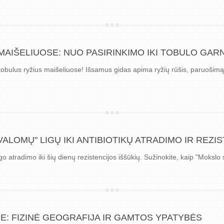
 MAIŠELIUOSE: NUO PASIRINKIMO IKI TOBULO GA
rti tobulus ryžius maišeliuose! Išsamus gidas apima ryžių rūšis, paruošim
ALOMŲ" LIGŲ IKI ANTIBIOTIKŲ ATRADIMO IR REZI
ngo atradimo iki šių dienų rezistencijos iššūkių. Sužinokite, kaip "Moksl
E: FIZINĖ GEOGRAFIJA IR GAMTOS YPATYBĖS