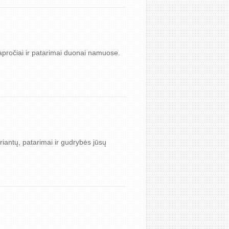
apročiai ir patarimai duonai namuose.
riantų, patarimai ir gudrybės jūsų