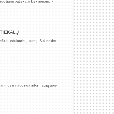
aruošiami patiekalai kiekvienam.
»
ATIEKALŲ
efų iki edukacinių kursų. Sužinokite
tarimus ir naudingą informaciją apie