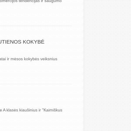
komercijos tendencijas ir saugumo
AUTIENOS KOKYBĖ
katai ir mėsos kokybės veiksnius
 A klasės kiaušinius ir "Kaimiškus