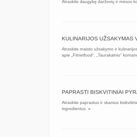
Atraskite daugybę daržovių ir mėsos ko
KULINARIJOS UŽSAKYMAS VI
Atraskite maisto užsakymo ir kulinarijos
apie „Fitnetfood“, „Taurakalnio“ komandą
PAPRASTI BISKVITINIAI PY
Atraskite paprastus ir skanius biskviti
ingredientus.
»