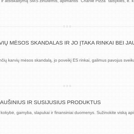
 atsiskaitymą SMS žinutėmis, apimantis "Charlie Pizza" taisykles, e. 
VIŲ MĖSOS SKANDALAS IR JO ĮTAKA RINKAI BEI J
ančių karvių mėsos skandalą, jo poveikį ES rinkai, galimus pavojus svei
IAUŠINIUS IR SUSIJUSIUS PRODUKTUS
kokybė, gamyba, slapukai ir finansiniai duomenys. Sužinokite viską apie