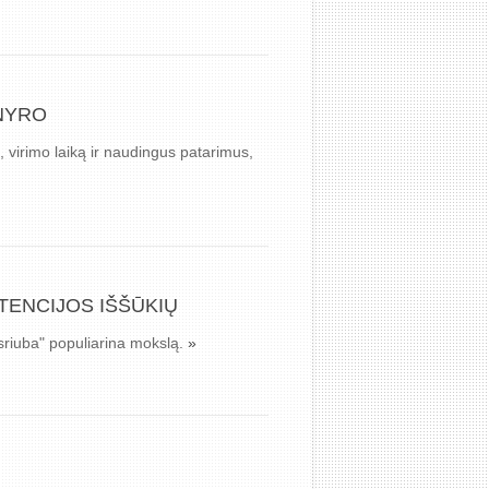
RNYRO
ą, virimo laiką ir naudingus patarimus,
STENCIJOS IŠŠŪKIŲ
o sriuba" populiarina mokslą.
»