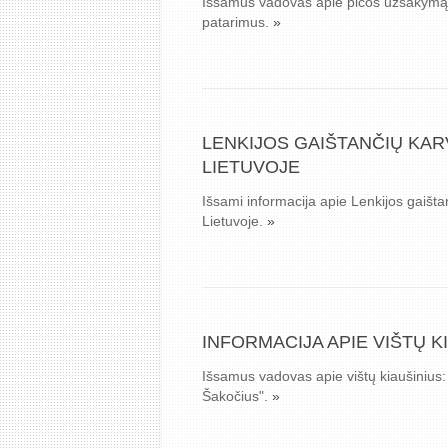
Išsamus vadovas apie picos užsakymą ir
patarimus.
»
LENKIJOS GAIŠTANČIŲ KAR
LIETUVOJE
Išsami informacija apie Lenkijos gaišt
Lietuvoje.
»
INFORMACIJA APIE VIŠTŲ K
Išsamus vadovas apie vištų kiaušinius: 
Šakočius".
»