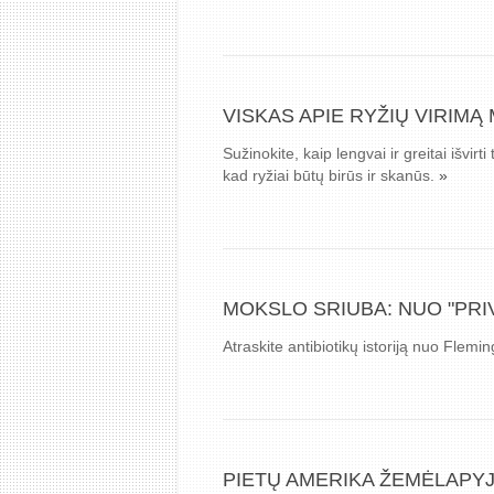
VISKAS APIE RYŽIŲ VIRIMĄ
Sužinokite, kaip lengvai ir greitai išvi
kad ryžiai būtų birūs ir skanūs.
»
MOKSLO SRIUBA: NUO "PRIV
Atraskite antibiotikų istoriją nuo Flemi
PIETŲ AMERIKA ŽEMĖLAPYJ