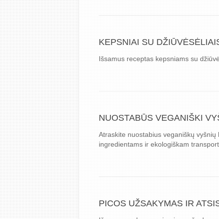
KEPSNIAI SU DŽIŪVĖSĖLIA
Išsamus receptas kepsniams su džiūvės
NUOSTABŪS VEGANIŠKI VYŠN
Atraskite nuostabius veganiškų vyšnių 
ingredientams ir ekologiškam transpor
PICOS UŽSAKYMAS IR ATSI