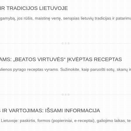
R TRADICIJOS LIETUVOJE
mybą, jos rūšis, maistinę vertę, senąsias lietuvių tradicijas ir patarimu
MS: „BEATOS VIRTUVĖS“ ĮKVĖPTAS RECEPTAS
ulienos pyrago receptas vyrams. Sužinokite, kaip paruošti sotų, skanų 
IR VARTOJIMAS: IŠSAMI INFORMACIJA
Lietuvoje: paskirtis, formos (popieriniai, e-receptai), galiojimo laikas, 