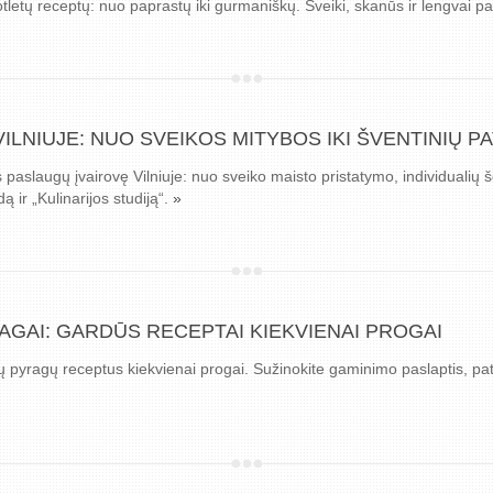
tletų receptų: nuo paprastų iki gurmaniškų. Sveiki, skanūs ir lengvai p
LNIUJE: NUO SVEIKOS MITYBOS IKI ŠVENTINIŲ P
 paslaugų įvairovę Vilniuje: nuo sveiko maisto pristatymo, individualių š
 ir „Kulinarijos studiją“.
»
RAGAI: GARDŪS RECEPTAI KIEKVIENAI PROGAI
nių pyragų receptus kiekvienai progai. Sužinokite gaminimo paslaptis, pa