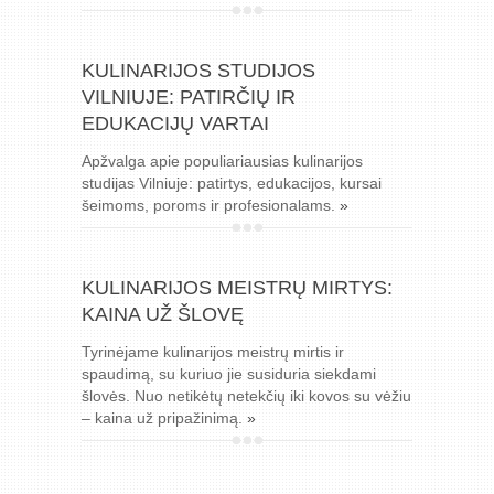
KULINARIJOS STUDIJOS
VILNIUJE: PATIRČIŲ IR
EDUKACIJŲ VARTAI
Apžvalga apie populiariausias kulinarijos
studijas Vilniuje: patirtys, edukacijos, kursai
šeimoms, poroms ir profesionalams.
»
KULINARIJOS MEISTRŲ MIRTYS:
KAINA UŽ ŠLOVĘ
Tyrinėjame kulinarijos meistrų mirtis ir
spaudimą, su kuriuo jie susiduria siekdami
šlovės. Nuo netikėtų netekčių iki kovos su vėžiu
– kaina už pripažinimą.
»