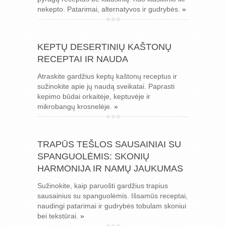
nekepto. Patarimai, alternatyvos ir gudrybės.
»
KEPTŲ DESERTINIŲ KAŠTONŲ
RECEPTAI IR NAUDA
Atraskite gardžius keptų kaštonų receptus ir
sužinokite apie jų naudą sveikatai. Paprasti
kepimo būdai orkaitėje, keptuvėje ir
mikrobangų krosnelėje.
»
TRAPŪS TEŠLOS SAUSAINIAI SU
SPANGUOLĖMIS: SKONIŲ
HARMONIJA IR NAMŲ JAUKUMAS
Sužinokite, kaip paruošti gardžius trapius
sausainius su spanguolėmis. Išsamūs receptai,
naudingi patarimai ir gudrybės tobulam skoniui
bei tekstūrai.
»