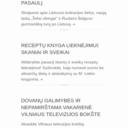
PASAULĮ
Straipsnis apie Lietuvos kulinarijos šefus, naują
laidą „Šefai vikingai“ ir Ruslano Bolgovo
gurmanišką turą po Lietuvą.
»
RECEPTŲ KNYGA LIEKNĖJIMUI:
SKANIAI IR SVEIKAI
Atidarykite pasaulį skanių ir sveikų receptų
lieknėjimui! Sužinokite, kaip numesti svorio be
alinančių dietų ir atsisakymų su M. Liekio
knygomis.
»
DOVANŲ GALIMYBĖS IR
NEPAMIRŠTAMA VAKARIENĖ
VILNIAUS TELEVIZIJOS BOKŠTE
Atraskite Vilniaus televizijos bokštą: