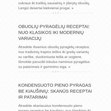
cukraus iki traškių sausainių ir įdarytų obuolių.
Lengvi desertai kiekvienai progai.
»
OBUOLIŲ PYRAGĖLIŲ RECEPTAI:
NUO KLASIKOS IKI MODERNIŲ
VARIACIJŲ
Atraskite išsamius obuolių pyragėlių receptus:
nuo tradicinių trapios tešlos iki greitų variantų
su varške, sluoksniuota tešla ar uogiene.
Išmokite paruošti tobulus naminius pyragėlius
su patarimais ir gaminimo eiga.
»
KONDENSUOTO PIENO PYRAGAS
BE KIAUŠINIŲ: SKANŪS RECEPTAI
IR PATARIMAI
Atraskite skaniausius kondensuoto pieno
pyragų receptus be kiaušinių: nuo klasikinio iki