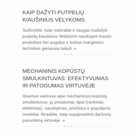
KAIP DAŽYTI PUTPELIŲ
KIAUŠINIUS VELYKOMS
Sužinokite, kaip natūraliai ir saugiai nudažyti
putpelių kiaušinius Velykoms naudojant maisto
produktus bei augalus ir kokias marginimo
technikas geriausia taikyti.
»
MECHANINIS KOPŪSTŲ
SMULKINTUVAS: EFEKTYVUMAS
IR PATOGUMAS VIRTUVĖJE
Išsamus vadovas apie mechaninius kopūstų
smulkintuvus: jų privalumai, tipai (rankiniai,
elektriniai), naudojimas, priežiūra ir populiarūs
modeliai. Atraskite, kaip supaprastinti daržovių
paruošimą virtuvėje.
»