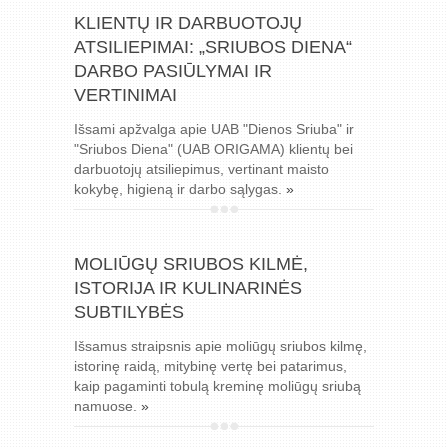
KLIENTŲ IR DARBUOTOJŲ
ATSILIEPIMAI: „SRIUBOS DIENA“
DARBO PASIŪLYMAI IR
VERTINIMAI
Išsami apžvalga apie UAB "Dienos Sriuba" ir
"Sriubos Diena" (UAB ORIGAMA) klientų bei
darbuotojų atsiliepimus, vertinant maisto
kokybę, higieną ir darbo sąlygas.
»
MOLIŪGŲ SRIUBOS KILMĖ,
ISTORIJA IR KULINARINĖS
SUBTILYBĖS
Išsamus straipsnis apie moliūgų sriubos kilmę,
istorinę raidą, mitybinę vertę bei patarimus,
kaip pagaminti tobulą kreminę moliūgų sriubą
namuose.
»