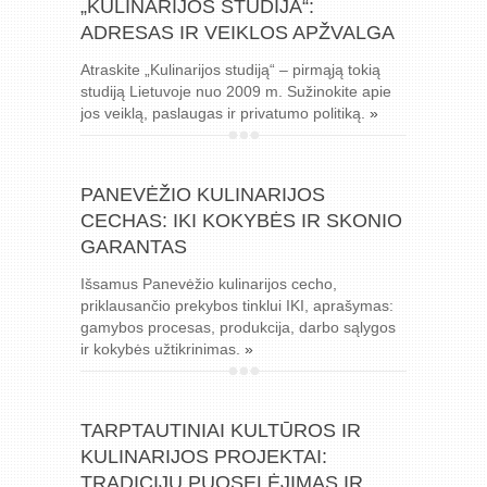
„KULINARIJOS STUDIJA“:
ADRESAS IR VEIKLOS APŽVALGA
Atraskite „Kulinarijos studiją“ – pirmąją tokią
studiją Lietuvoje nuo 2009 m. Sužinokite apie
jos veiklą, paslaugas ir privatumo politiką.
»
PANEVĖŽIO KULINARIJOS
CECHAS: IKI KOKYBĖS IR SKONIO
GARANTAS
Išsamus Panevėžio kulinarijos cecho,
priklausančio prekybos tinklui IKI, aprašymas:
gamybos procesas, produkcija, darbo sąlygos
ir kokybės užtikrinimas.
»
TARPTAUTINIAI KULTŪROS IR
KULINARIJOS PROJEKTAI:
TRADICIJŲ PUOSELĖJIMAS IR