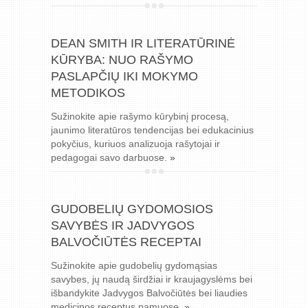
DEAN SMITH IR LITERATŪRINĖ
KŪRYBA: NUO RAŠYMO
PASLAPČIŲ IKI MOKYMO
METODIKOS
Sužinokite apie rašymo kūrybinį procesą,
jaunimo literatūros tendencijas bei edukacinius
pokyčius, kuriuos analizuoja rašytojai ir
pedagogai savo darbuose.
»
GUDOBELIŲ GYDOMOSIOS
SAVYBĖS IR JADVYGOS
BALVOČIŪTĖS RECEPTAI
Sužinokite apie gudobelių gydomąsias
savybes, jų naudą širdžiai ir kraujagyslėms bei
išbandykite Jadvygos Balvočiūtės bei liaudies
medicinos receptus namuose.
»