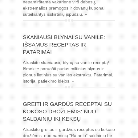
nepamirštama vakarienė virš debesų,
ekstremalios pramogos ir dovanų kuponai,
suteikiantys išskirtinių įspūdžių.
»
SKANIAUSI BLYNAI SU VANILE:
IŠSAMUS RECEPTAS IR
PATARIMAI
Atraskite skaniausių blynų su vanile receptą!
Išmokite paruošti purius miltinius blynus ir
plonus lietinius su vanilės ekstraktu. Patarimai,
istorija, patiekimo idėjos.
»
GREITI IR GARDŪS RECEPTAI SU
KOKOSO DROŽLĖMIS: NUO
SALDAINIŲ IKI KEKSŲ
Atraskite greitus ir gardžius receptus su kokoso
drožlėmis: nuo naminių "Rafaelo" saldainių be