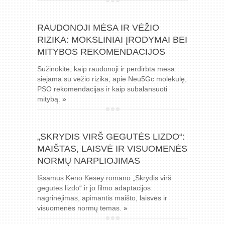
RAUDONOJI MĖSA IR VĖŽIO
RIZIKA: MOKSLINIAI ĮRODYMAI BEI
MITYBOS REKOMENDACIJOS
Sužinokite, kaip raudonoji ir perdirbta mėsa
siejama su vėžio rizika, apie Neu5Gc molekulę,
PSO rekomendacijas ir kaip subalansuoti
mitybą.
»
„SKRYDIS VIRŠ GEGUTĖS LIZDO“:
MAIŠTAS, LAISVĖ IR VISUOMENĖS
NORMŲ NARPLIOJIMAS
Išsamus Keno Kesey romano „Skrydis virš
gegutės lizdo“ ir jo filmo adaptacijos
nagrinėjimas, apimantis maišto, laisvės ir
visuomenės normų temas.
»