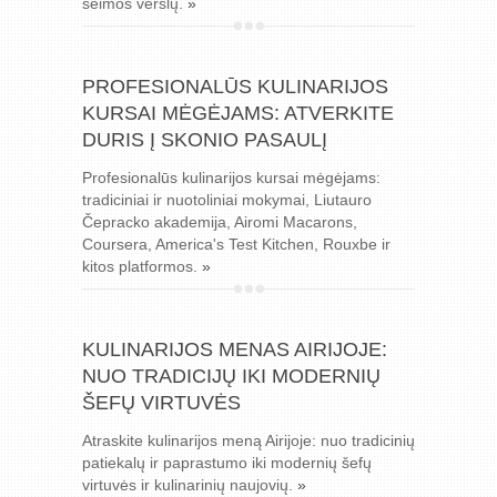
šeimos verslų.
»
PROFESIONALŪS KULINARIJOS
KURSAI MĖGĖJAMS: ATVERKITE
DURIS Į SKONIO PASAULĮ
Profesionalūs kulinarijos kursai mėgėjams:
tradiciniai ir nuotoliniai mokymai, Liutauro
Čepracko akademija, Airomi Macarons,
Coursera, America's Test Kitchen, Rouxbe ir
kitos platformos.
»
KULINARIJOS MENAS AIRIJOJE:
NUO TRADICIJŲ IKI MODERNIŲ
ŠEFŲ VIRTUVĖS
Atraskite kulinarijos meną Airijoje: nuo tradicinių
patiekalų ir paprastumo iki modernių šefų
virtuvės ir kulinarinių naujovių.
»