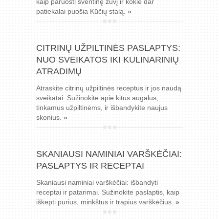
kaip paruošti šventinę žuvį ir kokie dar
patiekalai puošia Kūčių stalą.
»
CITRINŲ UŽPILTINĖS PASLAPTYS:
NUO SVEIKATOS IKI KULINARINIŲ
ATRADIMŲ
Atraskite citrinų užpiltinės receptus ir jos naudą
sveikatai. Sužinokite apie kitus augalus,
tinkamus užpiltinėms, ir išbandykite naujus
skonius.
»
SKANIAUSI NAMINIAI VARŠKĖČIAI:
PASLAPTYS IR RECEPTAI
Skaniausi naminiai varškėčiai: išbandyti
receptai ir patarimai. Sužinokite paslaptis, kaip
iškepti purius, minkštus ir trapius varškėčius.
»