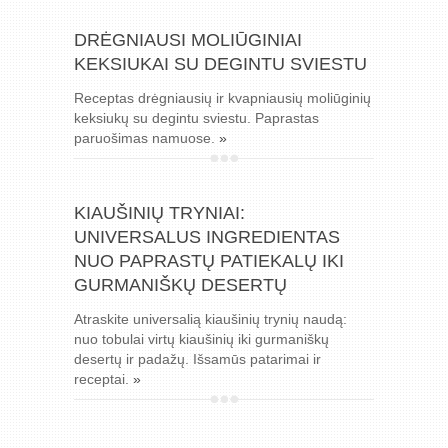
DRĖGNIAUSI MOLIŪGINIAI
KEKSIUKAI SU DEGINTU SVIESTU
Receptas drėgniausių ir kvapniausių moliūginių
keksiukų su degintu sviestu. Paprastas
paruošimas namuose.
»
KIAUŠINIŲ TRYNIAI:
UNIVERSALUS INGREDIENTAS
NUO PAPRASTŲ PATIEKALŲ IKI
GURMANIŠKŲ DESERTŲ
Atraskite universalią kiaušinių trynių naudą:
nuo tobulai virtų kiaušinių iki gurmaniškų
desertų ir padažų. Išsamūs patarimai ir
receptai.
»