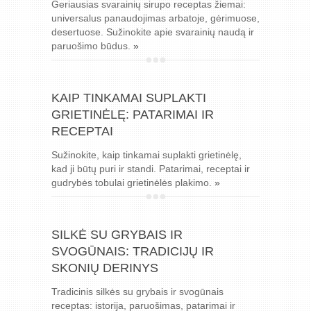
Geriausias svarainių sirupo receptas žiemai:
universalus panaudojimas arbatoje, gėrimuose,
desertuose. Sužinokite apie svarainių naudą ir
paruošimo būdus.
»
KAIP TINKAMAI SUPLAKTI
GRIETINĖLĘ: PATARIMAI IR
RECEPTAI
Sužinokite, kaip tinkamai suplakti grietinėlę,
kad ji būtų puri ir standi. Patarimai, receptai ir
gudrybės tobulai grietinėlės plakimo.
»
SILKĖ SU GRYBAIS IR
SVOGŪNAIS: TRADICIJŲ IR
SKONIŲ DERINYS
Tradicinis silkės su grybais ir svogūnais
receptas: istorija, paruošimas, patarimai ir