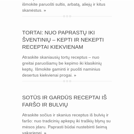
išmokite paruošti sultis, arbatą, aliejų ir kitus
skanėstus.
»
TORTAI: NUO PAPRASTŲ IKI
ŠVENTINIŲ – KEPTI IR NEKEPTI
RECEPTAI KIEKVIENAM
Atraskite skaniausių tortų receptus – nuo
greitai paruošiamų be kepimo iki klasikinių
keptų. Išmokite gaminti ir puošti naminius
desertus kiekvienai progai.
»
SOTŪS IR GARDŪS RECEPTAI IŠ
FARŠO IR BULVIŲ
Atraskite sočius ir skanius receptus iš bulvių ir
faršo: nuo tradicinių apkepų iki traškių blynų su
mėsos įdaru. Paprasti būdai nustebinti šeimą
vakarienei.
»