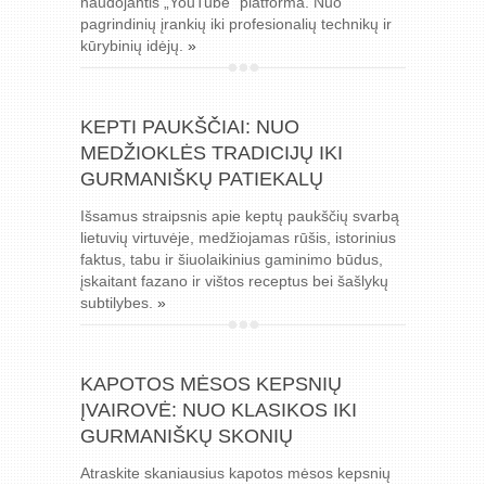
naudojantis „YouTube“ platforma. Nuo
pagrindinių įrankių iki profesionalių technikų ir
kūrybinių idėjų.
»
KEPTI PAUKŠČIAI: NUO
MEDŽIOKLĖS TRADICIJŲ IKI
GURMANIŠKŲ PATIEKALŲ
Išsamus straipsnis apie keptų paukščių svarbą
lietuvių virtuvėje, medžiojamas rūšis, istorinius
faktus, tabu ir šiuolaikinius gaminimo būdus,
įskaitant fazano ir vištos receptus bei šašlykų
subtilybes.
»
KAPOTOS MĖSOS KEPSNIŲ
ĮVAIROVĖ: NUO KLASIKOS IKI
GURMANIŠKŲ SKONIŲ
Atraskite skaniausius kapotos mėsos kepsnių