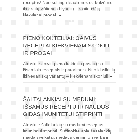
receptus! Nuo sultingų kiaulienos su bulvėmis
iki greitų vištienos blynelių – rasite idėjų
kiekvienai progai.
»
PIENO KOKTEILIAI: GAIVŪS
RECEPTAI KIEKVIENAM SKONIUI
IR PROGAI
Atraskite gaivių pieno kokteilių pasaulį su
išsamiais receptais ir patarimais. Nuo klasikinių
iki veganiškų variantų – kiekvienam skoniui!
»
ŠALTALANKIAI SU MEDUMI:
IŠSAMUS RECEPTŲ IR NAUDOS
GIDAS IMUNITETUI STIPRINTI
Atraskite šaltalankių su medumi receptus
imunitetui stiprinti. Sužinokite apie šaltalankių
naudą sveikatai, medaus derinimo svarbą ir